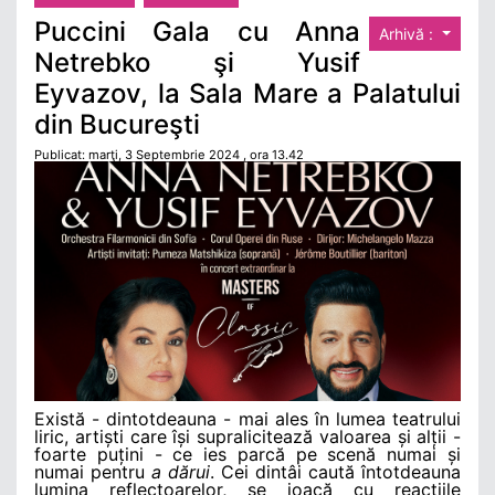
Puccini Gala cu Anna
Arhivă :
Netrebko şi Yusif
Eyvazov, la Sala Mare a Palatului
din Bucureşti
Publicat: marţi, 3 Septembrie 2024 , ora 13.42
Există - dintotdeauna - mai ales în lumea teatrului
liric, artiști care își supralicitează valoarea și alții -
foarte puțini - ce ies parcă pe scenă numai și
numai pentru
a dărui
. Cei dintâi caută întotdeauna
lumina reflectoarelor, se joacă cu reacțiile