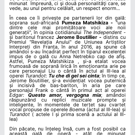
minunat împreună, ci şi două personalităţi care, se
vede, au unul pentru celălalt, un respect enorm...
În ceea ce îi privește pe partenerii lor din gală:
soprana sud-africană
Pumeza Matshikiza -
"una
dintre cele mai promițătoare voci ale noii
generații", în opinia cotidianului
The Independent
-
și baritonul francez
Jerome Boutillier -
distins cu
Premiul "Revelația Anului" de Uniunea Artiștilor
Interpreți din Franța, în anul 2016, aș spune că
amândoi s-au încadrat perfect în tiparul excelenței
impus de o gală cu Anna Netrebko cap de afiș.
Astfel, Pumeza Matshikiza , și-a etalat vocea
frumoasă de soprană lirică în emoționanta arie pe
care personajul Liu o cântă în actul al III-lea al
operei
Turandot
:
Tu che di gel sei cinta
; în timp ce,
Jerome Boutillier, și-a evidențiat vocea puternică
și incisivă de bas-bariton, în aria pe care
personajul Frank o cântă în primul act al operei
Edgar:
Questo amor, vergogna mia
; amândoi
răspunzând cu replici muzicale prompte și
inteligente, în momentele de terțet sau cvartet
vocal propuse de operele
Boema
(actul al III-lea) și
Turandot
( actele I și prima scenă a actului al III-
lea)
Din păcate, nu înțeleg însă, cum a fost posibil ca
această gală de operă - atât de minunat