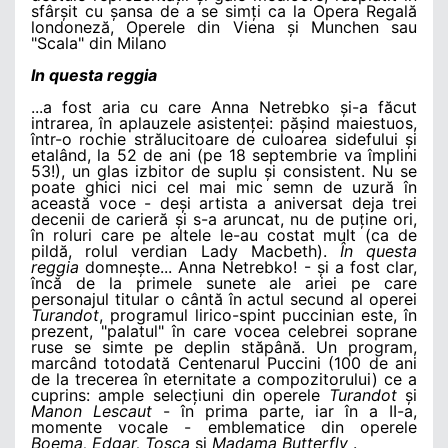
sfârșit cu șansa de a se simți ca la Opera Regală
londoneză, Operele din Viena și Munchen sau
"Scala" din Milano
In questa reggia
...a fost aria cu care Anna Netrebko și-a făcut
intrarea, în aplauzele asistenței: pășind maiestuos,
într-o rochie strălucitoare de culoarea sidefului și
etalând, la 52 de ani (pe 18 septembrie va împlini
53!), un glas izbitor de suplu și consistent. Nu se
poate ghici nici cel mai mic semn de uzură în
această voce - deși artista a aniversat deja trei
decenii de carieră și s-a aruncat, nu de puține ori,
în roluri care pe altele le-au costat mult (ca de
pildă, rolul verdian Lady Macbeth).
În questa
reggia
domnește... Anna Netrebko! - și a fost clar,
încă de la primele sunete ale ariei pe care
personajul titular o cântă în actul secund al operei
Turandot
, programul lirico-spint puccinian este, în
prezent, "palatul" în care vocea celebrei soprane
ruse se simte pe deplin stăpână. Un program,
marcând totodată Centenarul Puccini (100 de ani
de la trecerea în eternitate a compozitorului) ce a
cuprins: ample selecțiuni din operele
Turandot
și
Manon Lescaut
- în prima parte, iar în a II-a,
momente vocale - emblematice din operele
Boema, Edgar, Tosca
și
Madama Butterfly
.