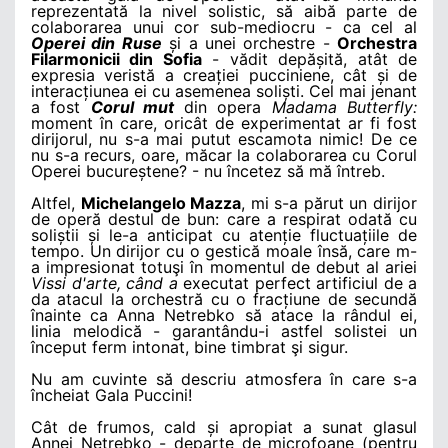
reprezentată la nivel solistic, să aibă parte de
colaborarea unui cor sub-mediocru - ca cel al
Operei din Ruse
și a unei orchestre -
Orchestra
Filarmonicii din Sofia
- vădit depășită, atât de
expresia veristă a creației pucciniene, cât și de
interacțiunea ei cu asemenea soliști. Cel mai jenant
a fost
Corul mut
din opera
Madama Butterfly:
moment în care, oricât de experimentat ar fi fost
dirijorul, nu s-a mai putut escamota nimic! De ce
nu s-a recurs, oare, măcar la colaborarea cu Corul
Operei bucureștene? - nu încetez să mă întreb.
Altfel,
Michelangelo Mazza
, mi s-a părut un dirijor
de operă destul de bun: care a respirat odată cu
soliștii și le-a anticipat cu atenție fluctuațiile de
tempo. Un dirijor cu o gestică moale însă, care m-
a impresionat totuşi în momentul de debut al ariei
Vissi d'arte, când a
executat perfect artificiul de a
da atacul la orchestră cu o fracțiune de secundă
înainte ca Anna Netrebko să atace la rândul ei,
linia melodică - garantându-i astfel solistei un
început ferm intonat, bine timbrat şi sigur.
Nu am cuvinte să descriu atmosfera în care s-a
încheiat Gala Puccini!
Cât de frumos, cald și apropiat a sunat glasul
Annei Netrebko - departe de microfoane (pentru