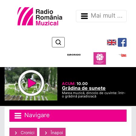
Mai mult ...
ACUM:
10.00
Grădina de sunete
Marea muzică, dincolo de cuvinte: într-
o grădină paradisiacă
Navigare
Cronici
Înapoi