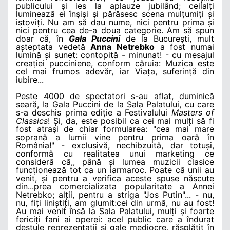
publicului și ies la aplauze jubilând; ceilalți
luminează ei înșiși și părăsesc scena mulțumiți și
istoviți. Nu am să dau nume, nici pentru prima și
nici pentru cea de-a doua categorie. Am să spun
doar că, în
Gala Puccini
de la București, mult
așteptata vedetă
Anna Netrebko
a fost numai
lumină și sunet: contopită - minunat! - cu mesajul
creației pucciniene, conform căruia: Muzica este
cel mai frumos adevăr, iar Viața, suferință din
iubire...
Peste 4000 de spectatori s-au aflat, duminică
seară, la Gala Puccini de la Sala Palatului, cu care
s-a deschis prima ediție a Festivalului
Masters of
Classics
! Și, da, este posibil ca cei mai mulți să fi
fost atrași de chiar formularea: "cea mai mare
soprană a lumii vine pentru prima oară în
România!" - exclusivă, nechibzuită, dar totuși,
conformă cu realitatea unui marketing ce
consideră că,, până și lumea muzicii clasice
funcționează tot ca un iarmaroc. Poate că unii au
venit, și pentru a verifica aceste spuse născute
din...prea comercializata popularitate a Annei
Netrebko; alții, pentru a striga "Jos Putin"... - nu,
nu, fiți liniștiți, am glumit:cei din urmă, nu au fost!
Au mai venit însă la Sala Palatului, mulți și foarte
fericiți fani ai operei: acel public care a îndurat
destule reprezentații și gale mediocre, răsplătit în