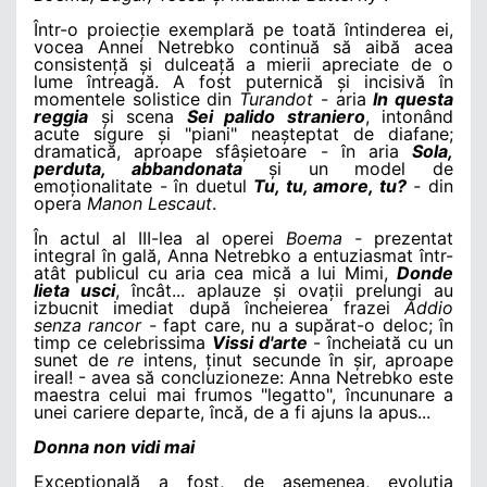
Într-o proiecție exemplară pe toată întinderea ei,
vocea Annei Netrebko continuă să aibă acea
consistență și dulceață a mierii apreciate de o
lume întreagă. A fost puternică și incisivă în
momentele solistice din
Turandot
- aria
In questa
reggia
și scena
Sei palido straniero
, intonând
acute sigure și "piani" neașteptat de diafane;
dramatică, aproape sfâșietoare - în aria
Sola,
perduta, abbandonata
și un model de
emoționalitate - în duetul
Tu, tu, amore, tu?
-
din
opera
Manon Lescaut
.
În actul al III-lea al operei
Boema -
prezentat
integral în gală, Anna Netrebko a entuziasmat într-
atât publicul cu aria cea mică a lui Mimi,
Donde
lieta usci
, încât... aplauze și ovații prelungi au
izbucnit imediat după încheierea frazei
Addio
senza rancor -
fapt care, nu a supărat-o deloc; în
timp ce celebrissima
Vissi d'arte
- încheiată cu un
sunet de
re
intens, ținut secunde în șir, aproape
ireal! - avea să concluzioneze: Anna Netrebko este
maestra celui mai frumos "legatto", încununare a
unei cariere departe, încă, de a fi ajuns la apus...
Donna non vidi mai
Excepțională a fost, de asemenea, evoluția