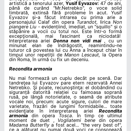
artistică a tenorului azer,
Yusif Eyvazov:
47 de ani,
până de curând "Mr.Netrebko", o voce solid
timbrată, extinsă fără probleme în acut. Yusif
Eyvazov și-a făcut intrarea cu prima arie a
personajului Calaf din opera
Turandot,
lirica
Non
piangere Liu
- evidențiind, imediat, un "squillo" și o
stăpânire a vocii cu totul noi. Este într-o formă
excepţională, mai fascinant ca niciodată!
Interpretarea ariei
Donna non vidi mai
, cu un
minunat elan de îndrăgostit, reamintindu-ne
tuturor că povestea lui cu Anna a început chiar în
timpul unor repetiţii de
Manon Lescaut,
la Opera
din Roma, în urmă cu fix un deceniu.
Recondita armonia
Nu mai formează un cuplu decât pe scenă. Dar
tandreţea lui Eyvazov pare etern rezervată Annei
Netrebko. Şi poate, recunoştinţa: el dobândind cu
siguranță datorită relației cu faimoasa soprană
rusă, pe lângă notorietate, o seamă de atribute
vocale noi, precum: acute sigure, culori de mare
varietate, frazări de lungimi formidabile... toate
evidenţiate în interpretarea ariei
Recondita
armonia
din opera
Tosca
. În timp ce ultimul
moment de duet ,
Vogliatemi bene
din opera
Madama Butterfly
a fost acel... "the very best of",
ce a alăturat nu numai două voci ce consonează