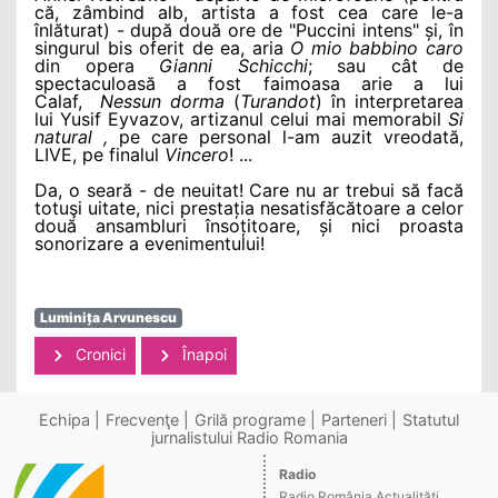
că, zâmbind alb, artista a fost cea care le-a
înlăturat) - după două ore de "Puccini intens" și, în
singurul bis oferit de ea, aria
O mio babbino caro
din opera
Gianni Schicchi
; sau cât de
spectaculoasă a fost faimoasa arie a lui
Calaf,
Nessun dorma
(
Turandot
) în interpretarea
lui Yusif Eyvazov, artizanul celui mai memorabil
Si
natural
,
pe care personal l-am auzit vreodată,
LIVE, pe finalul
Vincero
! ...
Da, o seară - de neuitat! Care nu ar trebui să facă
totuşi uitate, nici prestația nesatisfăcătoare a celor
două ansambluri însoțitoare, și nici proasta
sonorizare a evenimentului!
Luminița Arvunescu
Cronici
Înapoi
Echipa
Frecvenţe
Grilă programe
Parteneri
Statutul
jurnalistului Radio Romania
Radio
Radio România Actualităţi