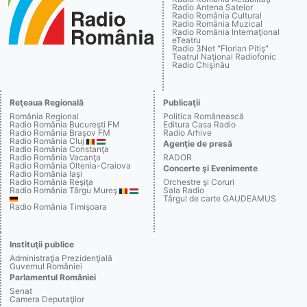
Radio Antena Satelor
Radio România Cultural
Radio România Muzical
Radio România Internaţional
eTeatru
Radio 3Net "Florian Pitiş"
Teatrul Naţional Radiofonic
Radio Chişinău
Reţeaua Regională
Publicaţii
România Regional
Politica Românească
Radio România Bucureşti FM
Editura Casa Radio
Radio România Braşov FM
Radio Arhive
Radio România Cluj
Agenţie de presă
Radio România Constanţa
Radio România Vacanţa
RADOR
Radio România Oltenia-Craiova
Concerte şi Evenimente
Radio România Iaşi
Radio România Reşiţa
Orchestre şi Coruri
Radio România Târgu Mureş
Sala Radio
Târgul de carte GAUDEAMUS
Radio România Timişoara
Instituţii publice
Administraţia Prezidenţială
Guvernul României
Parlamentul României
Senat
Camera Deputaţilor