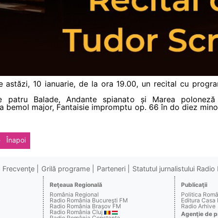
e astăzi, 10 ianuarie, de la ora 19.00, un recital cu prog
e patru Balade, Andante spianato și Marea poloneză
 la bemol major, Fantaisie impromptu op. 66 în do diez mino
Înapoi
Frecvenţe
Grilă programe
Parteneri
Statutul jurnalistului Radi
Reţeaua Regională
Publicaţii
România Regional
Politica Rom
Radio România Bucureşti FM
Editura Casa
Radio România Braşov FM
Radio Arhive
Radio România Cluj
Agenţie de p
Radio România Constanţa