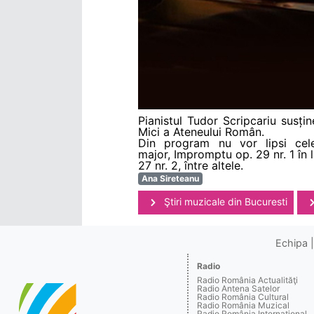
Pianistul Tudor Scripcariu susțin
Mici a Ateneului Român.
Din program nu vor lipsi cel
major, Impromptu op. 29 nr. 1 în
27 nr. 2, între altele.
Ana Sireteanu
Ştiri muzicale din Bucuresti
Echipa
Radio
Radio România Actualităţi
Radio Antena Satelor
Radio România Cultural
Radio România Muzical
Radio România Internaţional