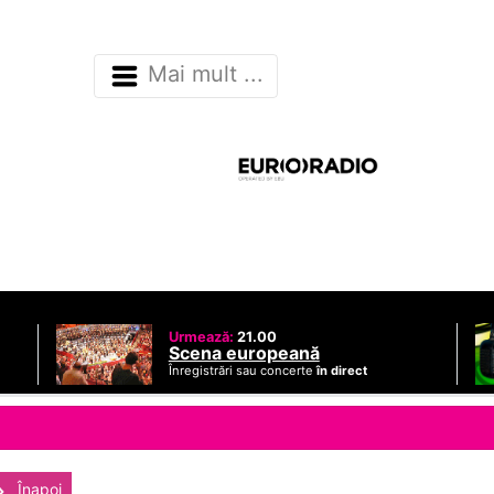
Mai mult ...
Urmează:
21.00
Scena europeană
Înregistrări sau concerte
în direct
Înapoi