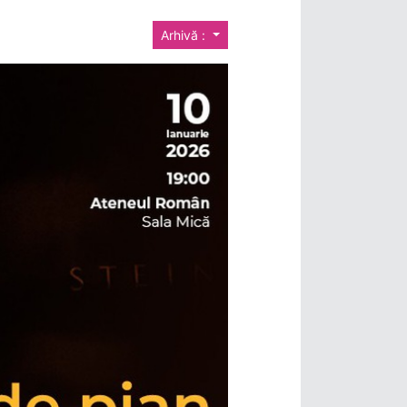
Arhivă :