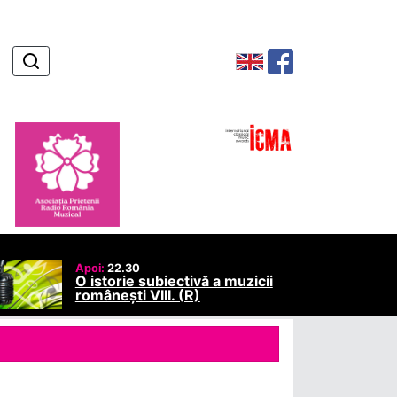
Apoi:
22.30
O istorie subiectivă a muzicii
românești VIII. (R)