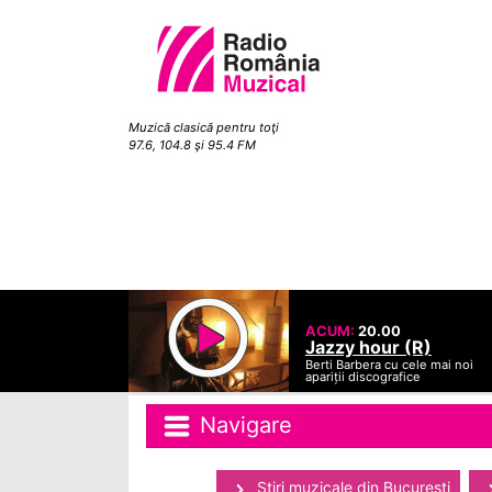
Muzică clasică pentru toţi
97.6, 104.8 şi 95.4 FM
ACUM:
20.00
Jazzy hour (R)
Berti Barbera cu cele mai noi
apariții discografice
Navigare
Ştiri muzicale din Bucuresti