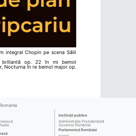
ram integral Chopin pe scena Sălii
 briliantă op. 22 în mi bemol
r, Nocturna în re bemol major op.
o Romania
Instituţii publice
ânească
Administraţia Prezidenţială
 Radio
Guvernul României
Parlamentul României
resă
Senat