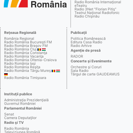
Radio România Internaţional
eTeatru
Radio 3Net "Florian Pitiş"
Teatrul Naţional Radiofonic
Radio Chişinău
Reţeaua Regională
Publicaţii
România Regional
Politica Românească
Radio România Bucureşti FM
Editura Casa Radio
Radio România Braşov FM
Radio Arhive
Radio România Cluj
Agenţie de presă
Radio România Constanţa
Radio România Vacanţa
RADOR
Radio România Oltenia-Craiova
Concerte şi Evenimente
Radio România Iaşi
Radio România Reşiţa
Orchestre şi Coruri
Radio România Târgu Mureş
Sala Radio
Târgul de carte GAUDEAMUS
Radio România Timişoara
Instituţii publice
Administraţia Prezidenţială
Guvernul României
Parlamentul României
Senat
Camera Deputaţilor
Radio şi TV
Radio România
Televiziunea Română