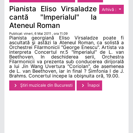
Pianista Eliso Virsaladze
Arhivă :
cantă "Imperialul" la
Ateneul Roman
Publicat: vineri, 6 Mai 2011 , ora 11.09
Pianista georgiană Eliso Virsaladze poate fi
ascultată şi astăzi la Ateneul Roman, ca solistă a
Orchestrei Filarmonicii "George Enescu". Artista va
interpreta Concertul nr.5 "Imperialul" de L. van
Beethoven. In deschiderea serii, Orchestra
Filarmonicii va prezenta sub conducerea dirijorală
a lui Jin Wang Uvertura "Coriolan", de asemenea
de L. van Beethoven, iar in final ? Simfonia I de J.
Brahms. Concertul incepe la obişnuita oră, 19.00.
Ştiri muzicale din Bucuresti
Înapoi