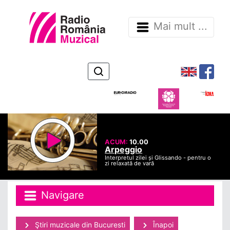
Mai mult ...
ACUM:
10.00
Arpeggio
Interpretul zilei și Glissando - pentru o
zi relaxată de vară
Navigare
Ştiri muzicale din Bucuresti
Înapoi