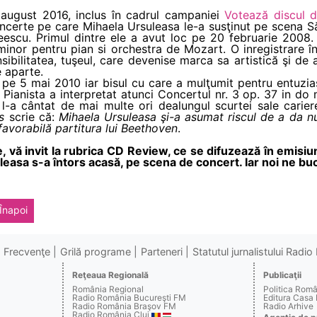
 august 2016, inclus în cadrul campaniei
Votează discul d
ncerte pe care Mihaela Ursuleasa le-a susţinut pe scena Să
eescu. Primul dintre ele a avut loc pe 20 februarie 2008. 
minor pentru pian si orchestra de Mozart. O inregistrare 
nsibilitatea, tuşeul, care devenise marca sa artistică şi d
e aparte.
 pe 5 mai 2010 iar bisul cu care a mulţumit pentru entuzias
Pianista a interpretat atunci Concertul nr. 3 op. 37 in do 
-a cântat de mai multe ori dealungul scurtei sale carie
s
scrie că:
Mihaela Ursuleasa şi-a asumat riscul de a da n
 favorabilă partitura lui Beethoven
.
, vă invit la rubrica CD Review, ce se difuzează în emisiu
leasa s-a întors acasă, pe scena de concert. Iar noi ne b
Înapoi
Frecvenţe
Grilă programe
Parteneri
Statutul jurnalistului Radi
Reţeaua Regională
Publicaţii
România Regional
Politica Rom
Radio România Bucureşti FM
Editura Casa
Radio România Braşov FM
Radio Arhive
Radio România Cluj