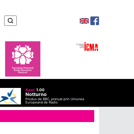
Apoi:
1.00
Notturno
Produs de BBC, preluat prin Uniunea
Europeană de Radio