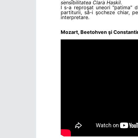
sensibilitatea Clara Haskil
.
I s-a reproşat uneori "patima" d
partiturii, să-i şocheze chiar,
interpretare.
Mozart, Beetohven şi Constant