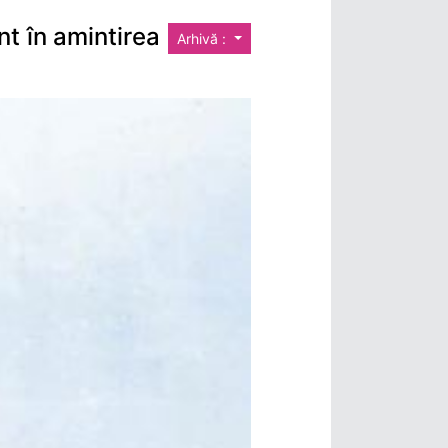
t în amintirea
Arhivă :