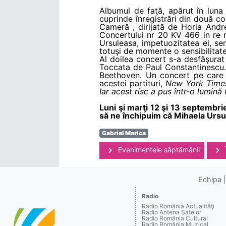
Albumul de faţă, apărut în luna
cuprinde înregistrări din două co
Cameră , dirijată de Horia Andr
Concertului nr 20 KV 466 in re 
Ursuleasa, impetuozitatea ei, se
totuşi de momente o sensibilitat
Al doilea concert s-a desfăşurat
Toccata de Paul Constantinescu. 
Beethoven. Un concert pe care l
acestei partituri,
New York Time
Iar acest risc a pus într-o lumină
Luni şi marţi 12 şi 13 septembrie
să ne închipuim că Mihaela Ursu
Gabriel Marica
Evenimentele săptămânii
Echipa
Radio
Radio România Actualităţi
Radio Antena Satelor
Radio România Cultural
Radio România Muzical