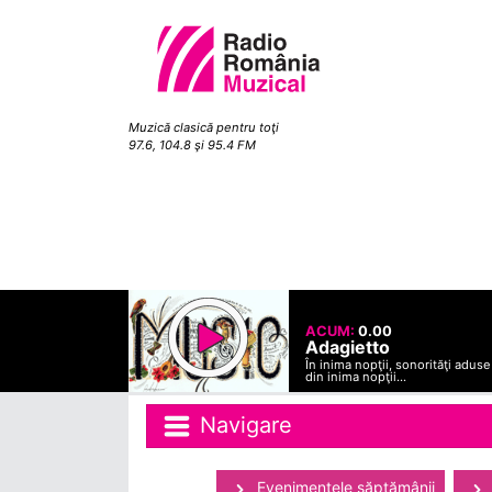
Muzică clasică pentru toţi
97.6, 104.8 şi 95.4 FM
ACUM:
0.00
Adagietto
În inima nopţii, sonorităţi aduse
din inima nopţii...
Navigare
Evenimentele săptămânii