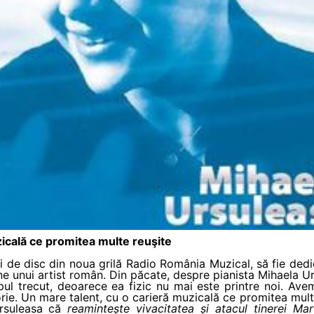
zicală ce promitea multe reuşite
 de disc din noua grilă Radio România Muzical, să fie ded
e unui artist român. Din păcate, despre pianista Mihaela Ur
ul trecut, deoarece ea fizic nu mai este printre noi. Avem
ie. Un mare talent, cu o carieră muzicală ce promitea mult
rsuleasa că
reaminte
ș
te vivacitatea
ș
i atacul tinerei Ma