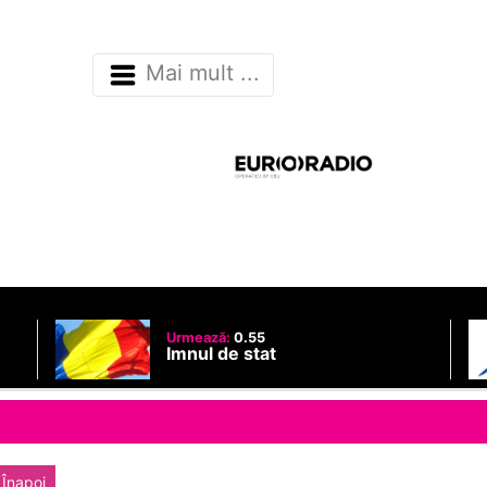
Mai mult ...
Urmează:
0.55
Imnul de stat
Înapoi