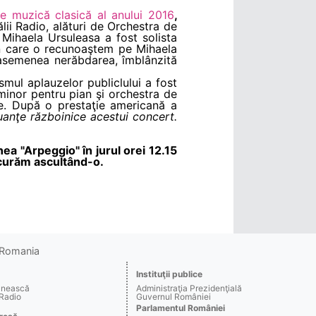
e muzică clasică al anului 2016
,
lii Radio, alături de Orchestra de
Mihaela Ursuleasa a fost solista
în care o recunoaştem pe Mihaela
e asemenea nerăbdarea, îmblânzită
mul aplauzelor publiclului a fost
minor pentru pian şi orchestra de
re. După o prestaţie americană a
uanţe războinice acestui concert.
nea "Arpeggio" în jurul orei 12.15
ucurăm ascultând-o.
o Romania
Instituţii publice
ânească
Administraţia Prezidenţială
 Radio
Guvernul României
Parlamentul României