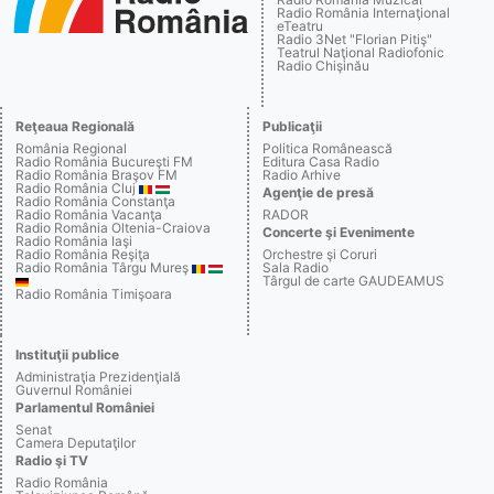
Radio România Internaţional
eTeatru
Radio 3Net "Florian Pitiş"
Teatrul Naţional Radiofonic
Radio Chişinău
Reţeaua Regională
Publicaţii
România Regional
Politica Românească
Radio România Bucureşti FM
Editura Casa Radio
Radio România Braşov FM
Radio Arhive
Radio România Cluj
Agenţie de presă
Radio România Constanţa
Radio România Vacanţa
RADOR
Radio România Oltenia-Craiova
Concerte şi Evenimente
Radio România Iaşi
Radio România Reşiţa
Orchestre şi Coruri
Radio România Târgu Mureş
Sala Radio
Târgul de carte GAUDEAMUS
Radio România Timişoara
Instituţii publice
Administraţia Prezidenţială
Guvernul României
Parlamentul României
Senat
Camera Deputaţilor
Radio şi TV
Radio România