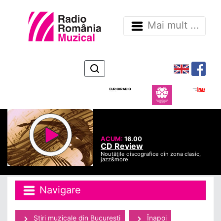
Mai mult ...
ACUM:
16.00
CD Review
Noutăţile discografice din zona clasic,
jazz&more
Navigare
Ştiri muzicale din Bucuresti
Înapoi