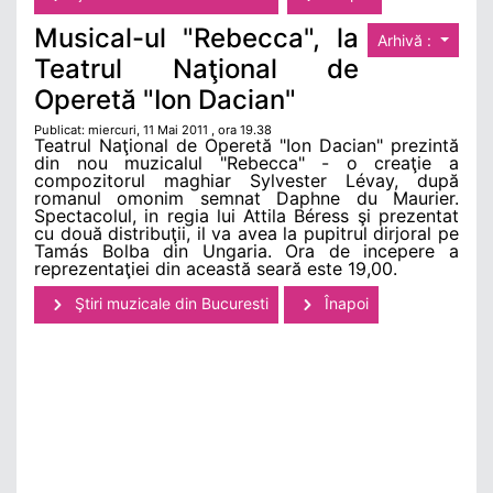
Musical-ul "Rebecca", la
Arhivă :
Teatrul Naţional de
Operetă "Ion Dacian"
Publicat: miercuri, 11 Mai 2011 , ora 19.38
Teatrul Naţional de Operetă "Ion Dacian" prezintă
din nou muzicalul "Rebecca" - o creaţie a
compozitorul maghiar Sylvester Lévay, după
romanul omonim semnat Daphne du Maurier.
Spectacolul, in regia lui Attila Béress şi prezentat
cu două distribuţii, il va avea la pupitrul dirjoral pe
Tamás Bolba din Ungaria. Ora de incepere a
reprezentaţiei din această seară este 19,00.
Ştiri muzicale din Bucuresti
Înapoi