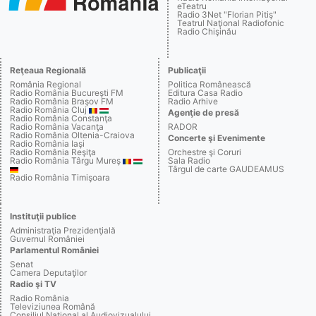
eTeatru
Radio 3Net "Florian Pitiş"
Teatrul Naţional Radiofonic
Radio Chişinău
Reţeaua Regională
Publicaţii
România Regional
Politica Românească
Radio România Bucureşti FM
Editura Casa Radio
Radio România Braşov FM
Radio Arhive
Radio România Cluj
Agenţie de presă
Radio România Constanţa
Radio România Vacanţa
RADOR
Radio România Oltenia-Craiova
Concerte şi Evenimente
Radio România Iaşi
Radio România Reşiţa
Orchestre şi Coruri
Radio România Târgu Mureş
Sala Radio
Târgul de carte GAUDEAMUS
Radio România Timişoara
Instituţii publice
Administraţia Prezidenţială
Guvernul României
Parlamentul României
Senat
Camera Deputaţilor
Radio şi TV
Radio România
Televiziunea Română
Consiliul Naţional al Audiovizualului