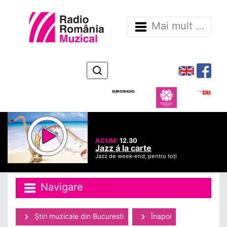
Mai mult ...
ACUM:
12.30
Jazz á la carte
Jazz de week-end, pentru toți
Navigare
Ştiri muzicale din Bucuresti
Înapoi