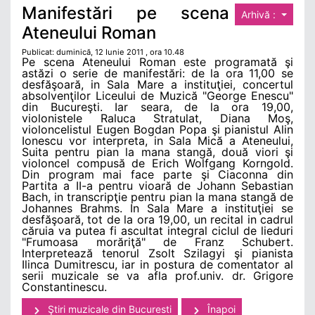
Manifestări pe scena
Arhivă :
Ateneului Roman
Publicat: duminică, 12 Iunie 2011 , ora 10.48
Pe scena Ateneului Roman este programată şi
astăzi o serie de manifestări: de la ora 11,00 se
desfăşoară, in Sala Mare a instituţiei, concertul
absolvenţilor Liceului de Muzică "George Enescu"
din Bucureşti. Iar seara, de la ora 19,00,
violonistele Raluca Stratulat, Diana Moş,
violoncelistul Eugen Bogdan Popa şi pianistul Alin
Ionescu vor interpreta, in Sala Mică a Ateneului,
Suita pentru pian la mana stangă, două viori şi
violoncel compusă de Erich Wolfgang Korngold.
Din program mai face parte şi Ciaconna din
Partita a II-a pentru vioară de Johann Sebastian
Bach, in transcripţie pentru pian la mana stangă de
Johannes Brahms. In Sala Mare a instituţiei se
desfăşoară, tot de la ora 19,00, un recital in cadrul
căruia va putea fi ascultat integral ciclul de lieduri
"Frumoasa morăriţă" de Franz Schubert.
Interpretează tenorul Zsolt Szilagyi şi pianista
Ilinca Dumitrescu, iar in postura de comentator al
serii muzicale se va afla prof.univ. dr. Grigore
Constantinescu.
Ştiri muzicale din Bucuresti
Înapoi