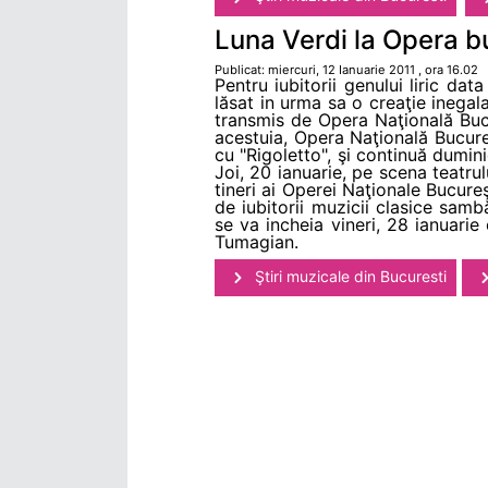
Luna Verdi la Opera 
Publicat: miercuri, 12 Ianuarie 2011 , ora 16.02
Pentru iubitorii genului liric da
lăsat in urma sa o creaţie inegal
transmis de Opera Naţională Buc
acestuia, Opera Naţională Bucureş
cu "Rigoletto", şi continuă duminic
Joi, 20 ianuarie, pe scena teatrulu
tineri ai Operei Naţionale Bucure
de iubitorii muzicii clasice sam
se va incheia vineri, 28 ianuarie
Tumagian.
Ştiri muzicale din Bucuresti