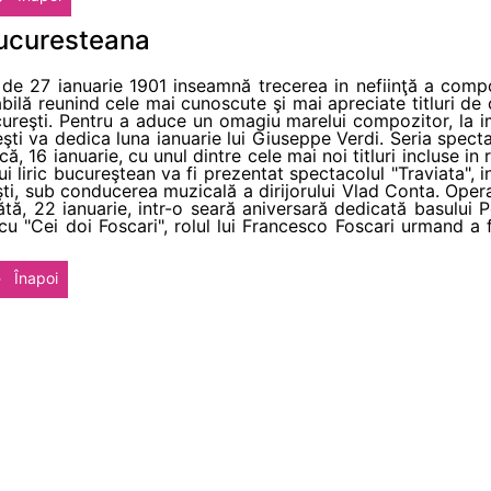
bucuresteana
ta de 27 ianuarie 1901 inseamnă trecerea in nefiinţă a com
abilă reunind cele mai cunoscute şi mai apreciate titluri de
ureşti. Pentru a aduce un omagiu marelui compozitor, la im
ti va dedica luna ianuarie lui Giuseppe Verdi. Seria spect
ă, 16 ianuarie, cu unul dintre cele mai noi titluri incluse in
i liric bucureştean va fi prezentat spectacolul "Traviata", in
şti, sub conducerea muzicală a dirijorului Vlad Conta. Ope
bătă, 22 ianuarie, intr-o seară aniversară dedicată basului
 cu "Cei doi Foscari", rolul lui Francesco Foscari urmand a 
Înapoi