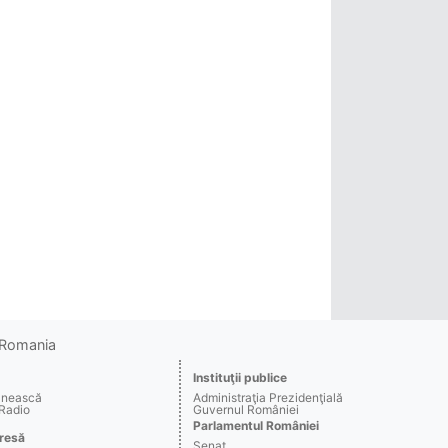
o Romania
Instituţii publice
ânească
Administraţia Prezidenţială
 Radio
Guvernul României
Parlamentul României
resă
Senat