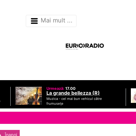
Mai mult ...
Urmează:
17.00
La grande bellezza (R)
Muzica -
cel mai bun vehicul către
ă
frumuseţe
Înapoi