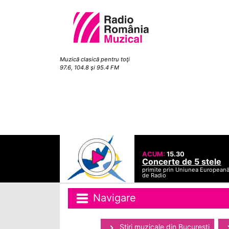
Muzică clasică pentru toţi
97.6, 104.8 şi 95.4 FM
ACUM:
15.30
Concerte de 5 stele
primite prin Uniunea European
de Radio
Navigare
Ştiri muzicale din Bucuresti