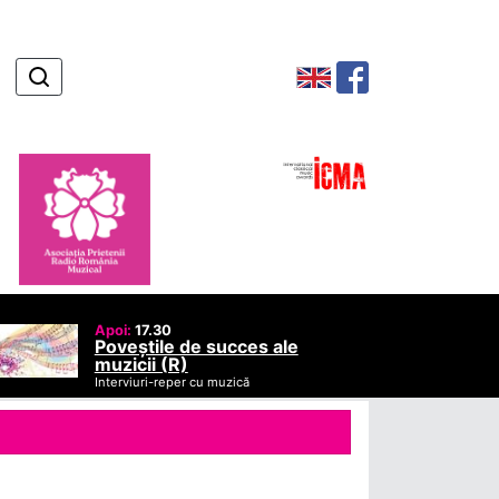
Apoi:
17.30
Poveștile de succes ale
muzicii (R)
Interviuri-reper cu muzică