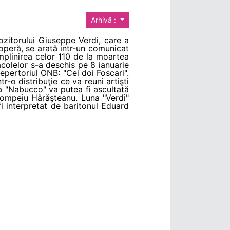
Arhivă :
pozitorului Giuseppe Verdi, care a
 operă, se arată intr-un comunicat
plinirea celor 110 de la moartea
acolelor s-a deschis pe 8 ianuarie
 repertoriul ONB: "Cei doi Foscari".
tr-o distribuţie ce va reuni artişti
ra "Nabucco" va putea fi ascultată
 Pompeiu Hărăşteanu. Luna "Verdi"
fi interpretat de baritonul Eduard