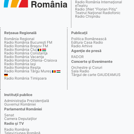
Radio România Internaţional
eTeatru
Radio 3Net "Florian Pitiş"
Teatrul Naţional Radiofonic
Radio Chişinău
Reţeaua Regională
Publicaţii
România Regional
Politica Românească
Radio România Bucureşti FM
Editura Casa Radio
Radio România Braşov FM
Radio Arhive
Radio România Cluj
Agenţie de presă
Radio România Constanţa
Radio România Vacanţa
RADOR
Radio România Oltenia-Craiova
Concerte şi Evenimente
Radio România Iaşi
Radio România Reşiţa
Orchestre şi Coruri
Radio România Târgu Mureş
Sala Radio
Târgul de carte GAUDEAMUS
Radio România Timişoara
Instituţii publice
Administraţia Prezidenţială
Guvernul României
Parlamentul României
Senat
Camera Deputaţilor
Radio şi TV
Radio România
Televiziunea Română