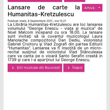
Lansare de carte la
Arhivă :
Humanitas-Kretzulescu
Publicat: marţi, 6 Septembrie 2011 , ora 13.21
La Librăria Humanitas-Kretzulescu are loc lansarea
volumului "George Enescu - viaţa şi muzica" de
Noel Malcom incepand cu ora 18.00. La lansare
sunt invitaţi să ia cuvantul muzicologul Laura
Manolache compozitorul Dan Dediu, violonistul
Gabriel Croitoru şi Vlad Zografi din partea Editurii
"Humanitas". Lansarea va fi insoţită de un micro-
recital susţinut de violonistul Vlad Stănculeasa
care va canta pe o vioară Santo Serafin creată in
1739 şi care i-a aparţinut lui George Enescu.
Ştiri muzicale din Bucuresti
Înapoi