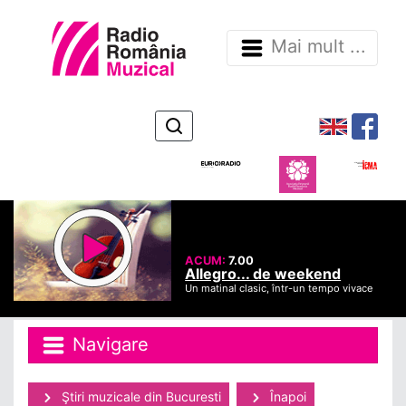
Mai mult ...
ACUM:
7.00
Allegro... de weekend
Un matinal clasic, într-un tempo vivace
Navigare
Ştiri muzicale din Bucuresti
Înapoi