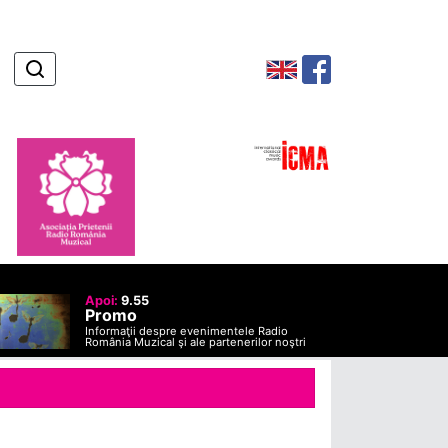
Apoi:
9.55
Promo
Informaţii despre evenimentele Radio
România Muzical şi ale partenerilor noştri