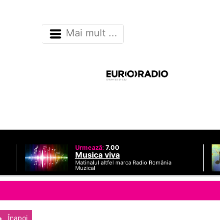
Mai mult ...
Urmează:
7.00
Musica viva
Matinalul altfel marca Radio România
Muzical
Înapoi