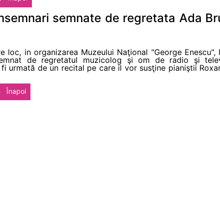
insemnari semnate de regretata Ada Br
re loc, in organizarea Muzeului Naţional "George Enescu", 
 semnat de regretatul muzicolog şi om de radio şi tel
i urmată de un recital pe care il vor susţine pianiştii Ro
Înapoi