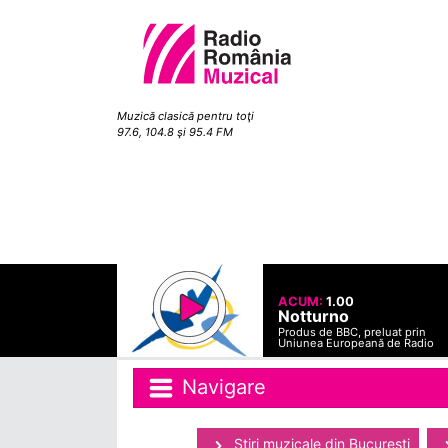
Muzică clasică pentru toţi
97.6, 104.8 şi 95.4 FM
ACUM:
1.00
Notturno
Produs de BBC, preluat prin
Uniunea Europeană de Radio
Navigare
Ştiri muzicale din Bucuresti