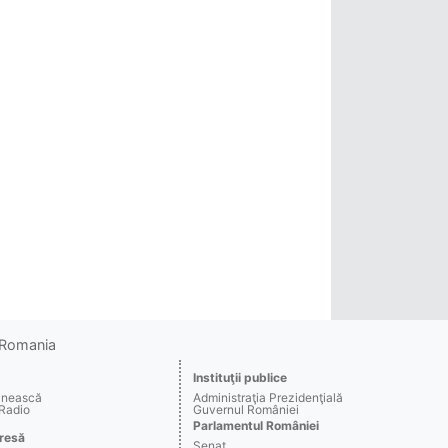
o Romania
Instituţii publice
ânească
Administraţia Prezidenţială
 Radio
Guvernul României
Parlamentul României
resă
Senat