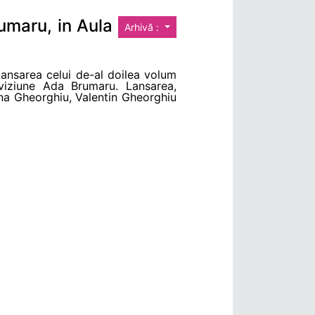
umaru, in Aula
Arhivă :
lansarea celui de-al doilea volum
eviziune Ada Brumaru. Lansarea,
xana Gheorghiu, Valentin Gheorghiu