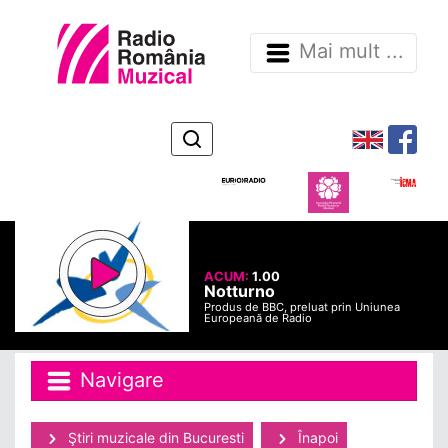
Mai mult ...
ACUM:
1.00
Notturno
Produs de BBC, preluat prin Uniunea
Europeană de Radio
Navigare
Ştiri muzicale din Bucuresti
Înapoi