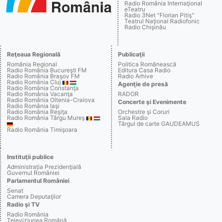
Radio România Internaţional
eTeatru
Radio 3Net "Florian Pitiş"
Teatrul Naţional Radiofonic
Radio Chişinău
Reţeaua Regională
Publicaţii
România Regional
Politica Românească
Radio România Bucureşti FM
Editura Casa Radio
Radio România Braşov FM
Radio Arhive
Radio România Cluj
Agenţie de presă
Radio România Constanţa
Radio România Vacanţa
RADOR
Radio România Oltenia-Craiova
Concerte şi Evenimente
Radio România Iaşi
Radio România Reşiţa
Orchestre şi Coruri
Radio România Târgu Mureş
Sala Radio
Târgul de carte GAUDEAMUS
Radio România Timişoara
Instituţii publice
Administraţia Prezidenţială
Guvernul României
Parlamentul României
Senat
Camera Deputaţilor
Radio şi TV
Radio România
Televiziunea Română