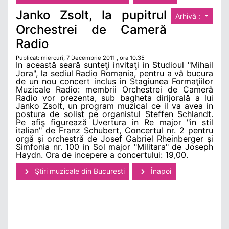
Janko Zsolt, la pupitrul
Arhivă :
Orchestrei de Cameră
Radio
Publicat: miercuri, 7 Decembrie 2011 , ora 10.35
In această seară sunteţi invitaţi in Studioul "Mihail
Jora", la sediul Radio Romania, pentru a vă bucura
de un nou concert inclus in Stagiunea Formaţiilor
Muzicale Radio: membrii Orchestrei de Cameră
Radio vor prezenta, sub bagheta dirijorală a lui
Janko Zsolt, un program muzical ce il va avea in
postura de solist pe organistul Steffen Schlandt.
Pe afiş figurează Uvertura in Re major "in stil
italian" de Franz Schubert, Concertul nr. 2 pentru
orgă şi orchestră de Josef Gabriel Rheinberger şi
Simfonia nr. 100 in Sol major "Militara" de Joseph
Haydn. Ora de incepere a concertului: 19,00.
Ştiri muzicale din Bucuresti
Înapoi