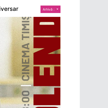
iversar
Arhivă :