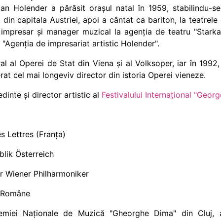
an Holender a părăsit orașul natal în 1959, stabilindu-se
 din capitala Austriei, apoi a cântat ca bariton, la teatrele
 impresar și manager muzical la agenția de teatru "Starka
, "Agenția de impresariat artistic Holender".
al al Operei de Stat din Viena și al Volksoper, iar în 1992
derat cel mai longeviv director din istoria Operei vieneze.
dinte și director artistic al
Festivalului Internațional "Geor
es Lettres (Franța)
lik Österreich
r Wiener Philharmoniker
i Române
iei Naționale de Muzică "Gheorghe Dima" din Cluj, al 