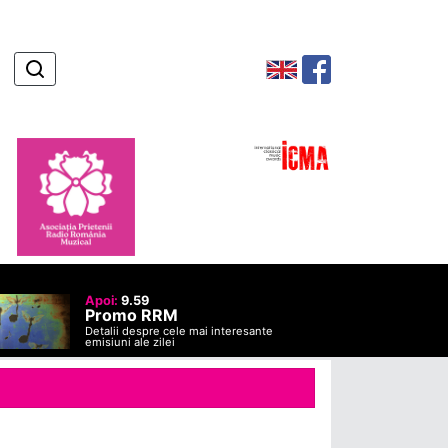
Apoi:
9.59
Promo RRM
Detalii despre cele mai interesante
emisiuni ale zilei