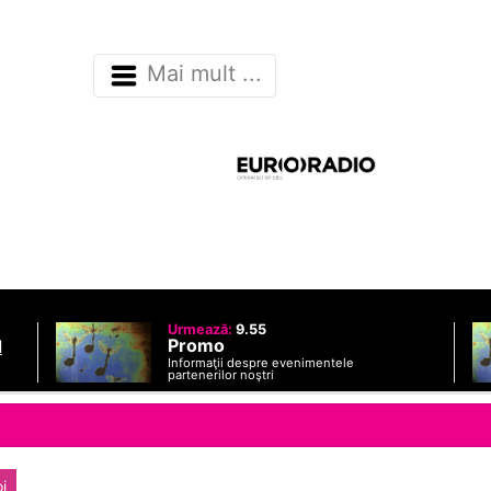
Mai mult ...
Urmează:
9.55
Promo
d
Informaţii despre evenimentele
o
partenerilor noştri
i