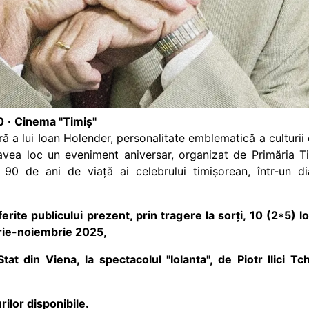
0
·
Cinema "Timiș"
ră a lui Ioan Holender, personalitate emblematică a culturi
avea loc un eveniment aniversar, organizat de Primăria T
 90 de ani de viață ai celebrului timișorean, într-un di
ferite publicului prezent, prin tragere la sorți, 10 (2*5)
rie-noiembrie 2025,
tat din Viena, la spectacolul "Iolanta", de Piotr Ilici T
urilor disponibile.