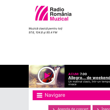
Muzică clasică pentru toţi
97.6, 104.8 şi 95.4 FM
ACUM:
7.00
Allegro... de weeken
Un matinal clasic, într-un temp
vivace
Navigare
Agenda de concert
Înapo