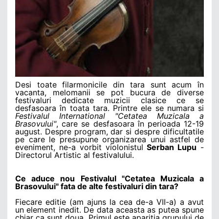
Desi toate filarmonicile din tara sunt acum în
vacanta, melomanii se pot bucura de diverse
festivaluri dedicate muzicii clasice ce se
desfasoara în toata tara. Printre ele se numara si
Festivalul International "Cetatea Muzicala a
Brasovului"
, care se desfasoara în perioada 12-19
august. Despre program, dar si despre dificultatile
pe care le presupune organizarea unui astfel de
eveniment, ne-a vorbit violonistul
Serban Lupu
-
Directorul Artistic al festivalului.
Ce aduce nou Festivalul "Cetatea Muzicala a
Brasovului" fata de alte festivaluri din tara?
Fiecare editie (am ajuns la cea de-a VII-a) a avut
un element inedit. De data aceasta as putea spune
chiar ca sunt doua. Primul este aparitia grupului de