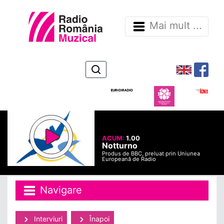
Mai mult ...
ACUM:
1.00
Notturno
Produs de BBC, preluat prin Uniunea
Europeană de Radio
Navigare
Interviuri
Înapoi