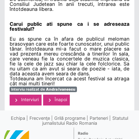
Consiliul Judetean în anii trecuti, intrarea este
întotdeauna libera.
Carui public ati spune ca i se adreseaza
festivalul?
Eu as spune ca în afara de publicul meloman
brasovean care este foarte cunoscator, unui public
tânar. Întotdeauna mi-a facut o mare placere sa
vad prezenta mereu crescânda a tinerilor în sala,
care veneau fie la concertele de muzica clasica,
fie la cele de jazz sau chiar la cele folclorice. Sa
nu uitam ca am avut si seara de poezie - iata, de
data aceasta avem seara de dans.
Totdeauna am încercat ca acest festival sa atraga
cât mai multi tineri!
Interviu realizat de
Andra Ivanescu
Interviuri
Înapoi
Echipa
Frecvenţe
Grilă programe
Parteneri
Statutul
jurnalistului Radio Romania
Radio