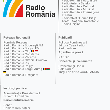
Radio România Actualităţi
Radio Antena Satelor
Radio România Cultural
Radio România Muzical
Radio România Internaţional
eTeatru
Radio 3Net "Florian Pitiş"
Teatrul Naţional Radiofonic
Radio Chişinău
Reţeaua Regională
Publicaţii
România Regional
Politica Românească
Radio România Bucureşti FM
Editura Casa Radio
Radio România Braşov FM
Radio Arhive
Radio România Cluj
Agenţie de presă
Radio România Constanţa
Radio România Vacanţa
RADOR
Radio România Oltenia-Craiova
Concerte şi Evenimente
Radio România Iaşi
Radio România Reşiţa
Orchestre şi Coruri
Radio România Târgu Mureş
Sala Radio
Târgul de carte GAUDEAMUS
Radio România Timişoara
Instituţii publice
Administraţia Prezidenţială
Guvernul României
Parlamentul României
Senat
Camera Deputaţilor