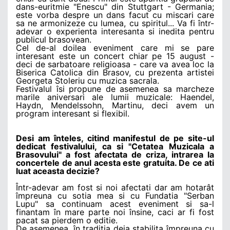
dans-euritmie "Enescu" din Stuttgart - Germania;
este vorba despre un dans facut cu miscari care
sa ne armonizeze cu lumea, cu spiritul... Va fi într-
adevar o experienta interesanta si inedita pentru
publicul brasovean.
Cel de-al doilea eveniment care mi se pare
interesant este un concert chiar pe 15 august -
deci de sarbatoare religioasa - care va avea loc la
Biserica Catolica din Brasov, cu prezenta artistei
Georgeta Stoleriu cu muzica sacrala.
Festivalul îsi propune de asemenea sa marcheze
marile aniversari ale lumii muzicale: Haendel,
Haydn, Mendelssohn, Martinu, deci avem un
program interesant si flexibil.
Desi am înteles, citind manifestul de pe site-ul
dedicat festivalului, ca si "Cetatea Muzicala a
Brasovului" a fost afectata de criza, intrarea la
concertele de anul acesta este gratuita. De ce ati
luat aceasta decizie?
Într-adevar am fost si noi afectati dar am hotarât
împreuna cu sotia mea si cu Fundatia "Serban
Lupu" sa continuam acest eveniment si sa-l
finantam în mare parte noi însine, caci ar fi fost
pacat sa pierdem o editie.
De asemenea, în traditia deja stabilita împreuna cu