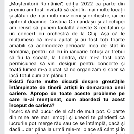
„Moștenitorii României”, ediția 2022 ca parte din
premiu am fost invitată să cânt în mai multe locații
și alături de mai mulți muzicieni și orchestre, iar cu
ajutorul doamnei Cristina Comandașu și al echipei
am reușit să punem laolaltă aceste 3 recitaluri și
un concert cu orchestră de la Cluj. Așa că le
mulțumesc că m-au ajutat și au fost toți foarte
amabili să acomodeze perioada mea de stat în
România, pentru că eu în ianuarie totuși ar trebui
să fiu la școală, la Londra, dar mi-a fost dată
permisiunea să vin, desigur, pentru concerte și
toată lumea m-a ajutat să ne organizăm și sper să
iasă totul cum am plănuit.
Există foarte multe discuții despre greutățile
întâmpinate de tinerii artiști în demararea unei
cariere. Apropo de toate aceste probleme pe
care le-ai menționat, cum abordezi tu acest
început de carieră?
Încerc să mă bucur de el cât de mult pot. O parte
din mine are mari emoții și uneori te gândești că
lucrurile pot merge rău sau ce se întâmplă, dacă și
dacă... dar până la urmă mie-mi place să cânt și în