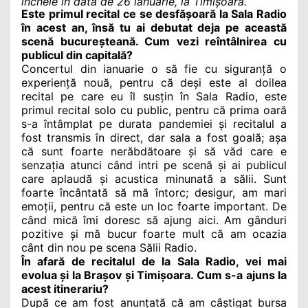
încheie în data de 26 ianuarie, la Timișoara.
Este primul recital ce se desfășoară la Sala Radio
în acest an, însă tu ai debutat deja pe această
scenă bucureșteană. Cum vezi reîntâlnirea cu
publicul din capitală?
Concertul din ianuarie o să fie cu siguranță o
experiență nouă, pentru că deși este al doilea
recital pe care eu îl susțin în Sala Radio, este
primul recital solo cu public, pentru că prima oară
s-a întâmplat pe durata pandemiei și recitalul a
fost transmis în direct, dar sala a fost goală; așa
că sunt foarte nerăbdătoare și să văd care e
senzația atunci când intri pe scenă și ai publicul
care aplaudă și acustica minunată a sălii. Sunt
foarte încântată să mă întorc; desigur, am mari
emoții, pentru că este un loc foarte important. De
când mică îmi doresc să ajung aici. Am gânduri
pozitive și mă bucur foarte mult că am ocazia
cânt din nou pe scena Sălii Radio.
În afară de recitalul de la Sala Radio, vei mai
evolua și la Brașov și Timișoara. Cum s-a ajuns la
acest itinerariu?
După ce am fost anunțată că am câștigat bursa