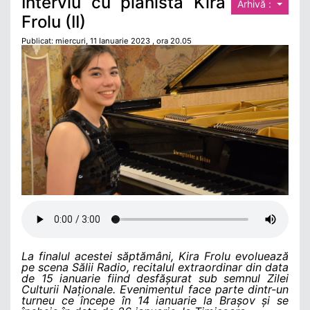
Interviu cu pianista Kira
Arhivă :
Frolu (II)
Publicat: miercuri, 11 Ianuarie 2023 , ora 20.05
La finalul acestei săptămâni, Kira Frolu evoluează
pe scena Sălii Radio, recitalul extraordinar din data
de 15 ianuarie fiind desfășurat sub semnul Zilei
Culturii Naționale. Evenimentul face parte dintr-un
turneu ce începe în 14 ianuarie la Brașov și se