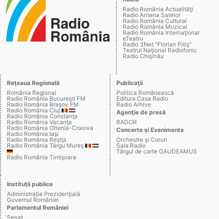
Radio România Actualităţi
Radio Antena Satelor
Radio România Cultural
Radio România Muzical
Radio România Internaţional
eTeatru
Radio 3Net "Florian Pitiş"
Teatrul Naţional Radiofonic
Radio Chişinău
Reţeaua Regională
Publicaţii
România Regional
Politica Românească
Radio România Bucureşti FM
Editura Casa Radio
Radio România Braşov FM
Radio Arhive
Radio România Cluj
Agenţie de presă
Radio România Constanţa
Radio România Vacanţa
RADOR
Radio România Oltenia-Craiova
Concerte şi Evenimente
Radio România Iaşi
Radio România Reşiţa
Orchestre şi Coruri
Radio România Târgu Mureş
Sala Radio
Târgul de carte GAUDEAMUS
Radio România Timişoara
Instituţii publice
Administraţia Prezidenţială
Guvernul României
Parlamentul României
Senat