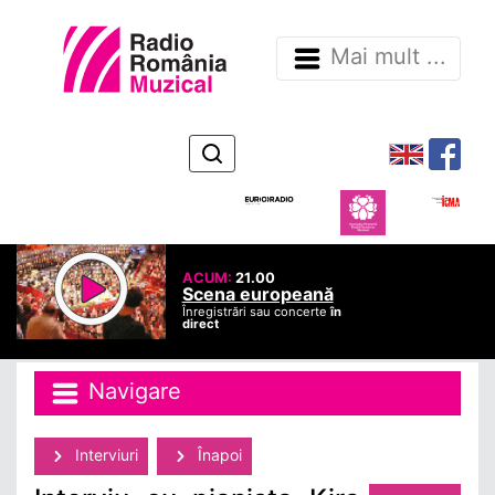
Mai mult ...
ACUM:
21.00
Scena europeană
Înregistrări sau concerte
în
direct
Navigare
Interviuri
Înapoi