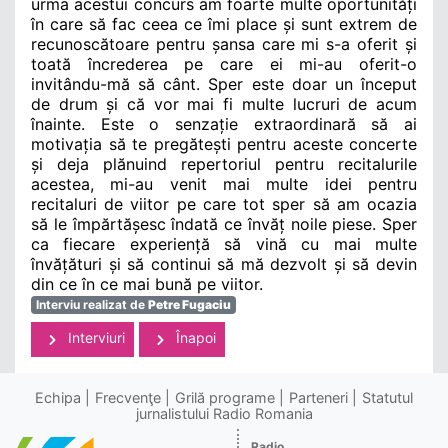
urma acestui concurs am foarte multe oportunități
în care să fac ceea ce îmi place și sunt extrem de
recunoscătoare pentru șansa care mi s-a oferit și
toată încrederea pe care ei mi-au oferit-o
invitându-mă să cânt. Sper este doar un început
de drum și că vor mai fi multe lucruri de acum
înainte. Este o senzație extraordinară să ai
motivația să te pregătești pentru aceste concerte
și deja plănuind repertoriul pentru recitalurile
acestea, mi-au venit mai multe idei pentru
recitaluri de viitor pe care tot sper să am ocazia
să le împărtășesc îndată ce învăț noile piese. Sper
ca fiecare experiență să vină cu mai multe
învățături și să continui să mă dezvolt și să devin
din ce în ce mai bună pe viitor.
Interviu realizat de
Petre Fugaciu
Interviuri
Înapoi
Echipa
Frecvenţe
Grilă programe
Parteneri
Statutul
jurnalistului Radio Romania
Radio