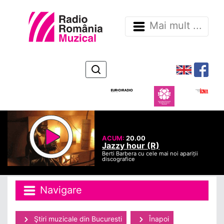
Mai mult ...
ACUM:
20.00
Jazzy hour (R)
Berti Barbera cu cele mai noi apariții
discografice
Navigare
Ştiri muzicale din Bucuresti
Înapoi