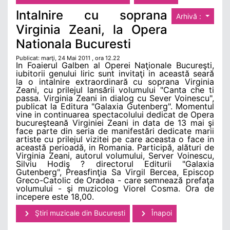
Intalnire cu soprana
Arhivă :
Virginia Zeani, la Opera
Nationala Bucuresti
Publicat: marţi, 24 Mai 2011 , ora 12.22
In Foaierul Galben al Operei Naţionale Bucureşti,
iubitorii genului liric sunt invitaţi in această seară
la o intalnire extraordinară cu soprana Virginia
Zeani, cu prilejul lansării volumului "Canta che ti
passa. Virginia Zeani in dialog cu Sever Voinescu",
publicat la Editura "Galaxia Gutenberg". Momentul
vine in continuarea spectacolului dedicat de Opera
bucureşteană Virginiei Zeani in data de 13 mai şi
face parte din seria de manifestări dedicate marii
artiste cu prilejul vizitei pe care aceasta o face in
această perioadă, in Romania. Participă, alături de
Virginia Zeani, autorul volumului, Server Voinescu,
Silviu Hodiş ? directorul Editurii "Galaxia
Gutenberg", Preasfinţia Sa Virgil Bercea, Episcop
Greco-Catolic de Oradea - care semnează prefaţa
volumului - şi muzicolog Viorel Cosma. Ora de
incepere este 18,00.
Ştiri muzicale din Bucuresti
Înapoi