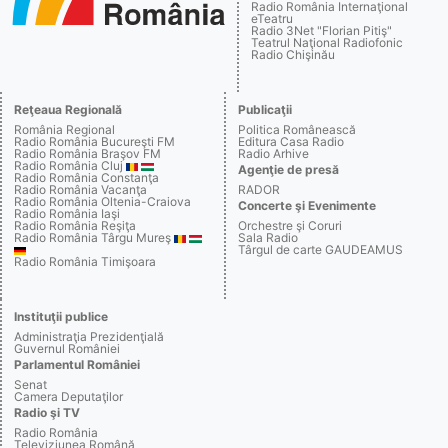
Radio România Internaţional
eTeatru
Radio 3Net "Florian Pitiş"
Teatrul Naţional Radiofonic
Radio Chişinău
Reţeaua Regională
Publicaţii
România Regional
Politica Românească
Radio România Bucureşti FM
Editura Casa Radio
Radio România Braşov FM
Radio Arhive
Radio România Cluj
Agenţie de presă
Radio România Constanţa
Radio România Vacanţa
RADOR
Radio România Oltenia-Craiova
Concerte şi Evenimente
Radio România Iaşi
Radio România Reşiţa
Orchestre şi Coruri
Radio România Târgu Mureş
Sala Radio
Târgul de carte GAUDEAMUS
Radio România Timişoara
Instituţii publice
Administraţia Prezidenţială
Guvernul României
Parlamentul României
Senat
Camera Deputaţilor
Radio şi TV
Radio România
Televiziunea Română