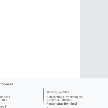
o Romania
Instituţii publice
ânească
Administraţia Prezidenţială
 Radio
Guvernul României
Parlamentul României
resă