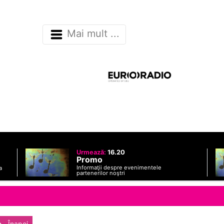
Mai mult ...
Urmează:
16.20
Promo
Informaţii despre evenimentele
a
partenerilor noştri
Înapoi