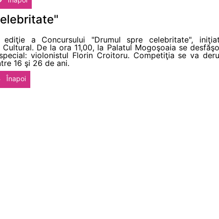
elebritate"
diţie a Concursului "Drumul spre celebritate", iniţiat
Cultural. De la ora 11,00, la Palatul Mogoşoaia se desfăşo
 special: violonistul Florin Croitoru. Competiţia se va der
tre 16 şi 26 de ani.
Înapoi