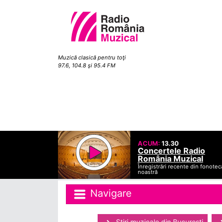
Muzică clasică pentru toţi
97.6, 104.8 şi 95.4 FM
ACUM:
13.30
Concertele Radio
România Muzical
Înregistrări recente din fonotec
noastră
Navigare
Ştiri muzicale din Bucuresti