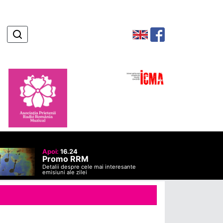
Apoi:
16.24
Promo RRM
Detalii despre cele mai interesante
emisiuni ale zilei