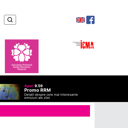
Apoi:
9.59
Promo RRM
Detalii despre cele mai interesante
emisiuni ale zilei