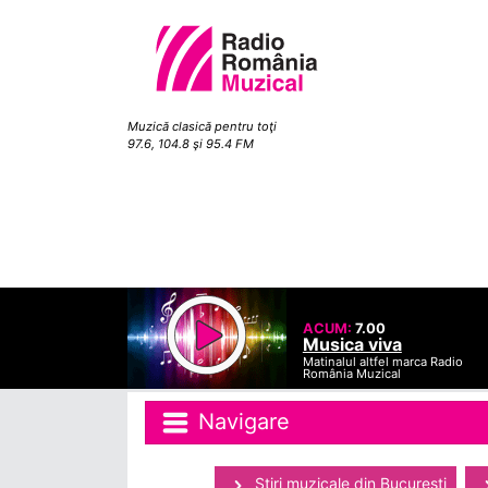
Muzică clasică pentru toţi
97.6, 104.8 şi 95.4 FM
ACUM:
7.00
Musica viva
Matinalul altfel marca Radio
România Muzical
Navigare
Ştiri muzicale din Bucuresti