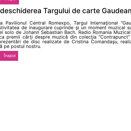
a deschiderea Targului de carte Gaudea
a Pavilionul Central Romexpo, Targul Internaţional "Ga
stivitatea de inaugurare cuprinde şi un moment muzical s
cel solo de Johann Sebastian Bach. Radio Romania Muzical 
ca premii cărţi despre muzică din colecţia "Contrapunct" 
prezentări de disc realizate de Cristina Comandaşu, reali
ă pe postul nostru.
Înapoi