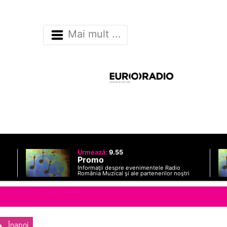
Mai mult ...
Urmează:
9.55
Promo
Informaţii despre evenimentele Radio
România Muzical şi ale partenerilor noştri
Înapoi