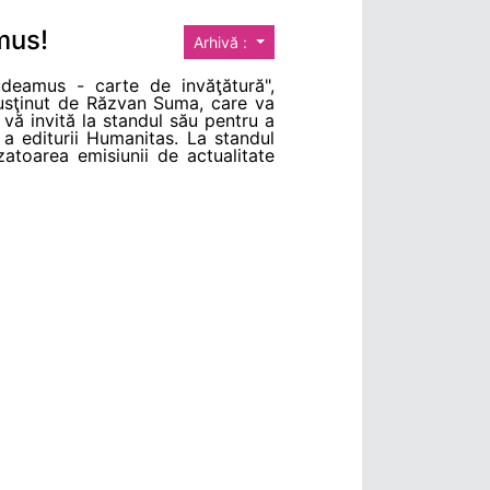
mus!
Arhivă :
udeamus - carte de invăţătură",
usţinut de Răzvan Suma, care va
vă invită la standul său pentru a
a editurii Humanitas. La standul
zatoarea emisiunii de actualitate