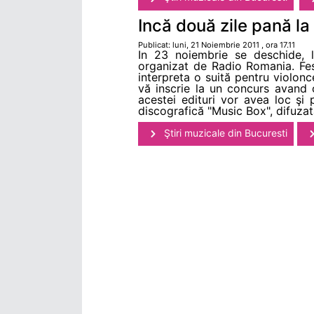
Incă două zile pană l
Publicat: luni, 21 Noiembrie 2011 , ora 17.11
In 23 noiembrie se deschide, l
organizat de Radio Romania. Fe
interpreta o suită pentru violon
vă inscrie la un concurs avand 
acestei edituri vor avea loc şi 
discografică "Music Box", difuzat
Ştiri muzicale din Bucuresti