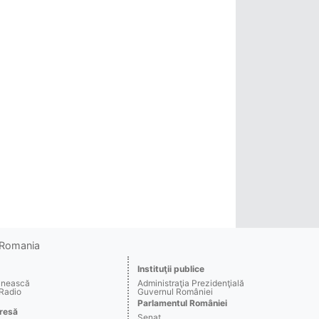
o Romania
Instituţii publice
ânească
Administraţia Prezidenţială
 Radio
Guvernul României
Parlamentul României
resă
Senat