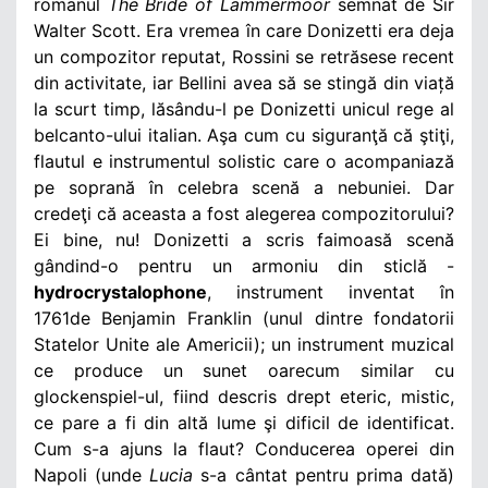
romanul
The Bride of Lammermoor
semnat de Sir
Walter Scott. Era vremea în care
Donizetti era deja
un compozitor reputat, Rossini se retrăsese recent
din activitate, iar Bellini avea să se stingă din viață
la scurt timp, lăsându-l pe Donizetti unicul rege al
belcanto-ului italian. Aşa cum cu siguranţă că ştiţi,
flautul e instrumentul solistic care o acompaniază
pe soprană în celebra scenă a nebuniei. Dar
credeţi că aceasta a fost alegerea compozitorului
?
Ei bine, nu!
Donizetti a scris faimoasă scenă
gândind-o pentru un armoniu din sticlă -
hydrocrystalophone
, instrument inventat în
1761de Benjamin Franklin (unul dintre fondatorii
Statelor Unite ale Americii); un instrument muzical
ce produce un sunet oarecum similar cu
glockenspiel-ul, fiind descris drept eteric, mistic,
ce pare a fi din altă lume şi dificil de identificat.
Cum s-a ajuns la flaut
? Conducerea operei din
Napoli (unde
Lucia
s-a
cântat pentru prima dată
)