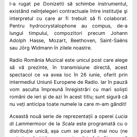
l-a rugat pe Donizetti să schimbe instrumentul,
existând neînţelegeri contractuale între instituţie şi
interpretul cu care ar fi trebuit să fi colaborat.
Pentru hydrocrystalophone au compus, de-a
lungul timpului, compozitori precum Johann
Adolph Hasse, Mozart, Beethoven, Saint-Saëns
sau Jörg Widmann în zilele noastre.
Radio România Muzical este unicul post care alege
să vă prezinte, în transmisiune directă, acest
spectacol ce va avea loc în 26 iunie, oferit prin
intermediul Uniunii Europene de Radio. Iar în pauză
vom asculta împreună înregistrări cu mari soliști
români de ieri și de azi în acest titlu; sunt sigură că
nu veți anticipa toate numele la care m-am gândit!
Această nouă serie de reprezentații a operei
Lucia
di Lammermoor
de la
Scala
este programată cu o
distribuție unică, așa cum se poartă mai nou (ne