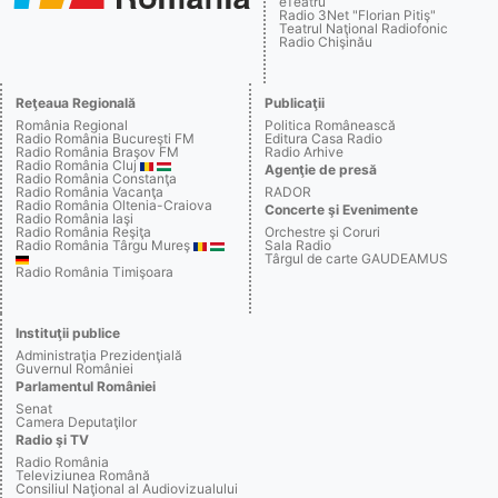
eTeatru
Radio 3Net "Florian Pitiş"
Teatrul Naţional Radiofonic
Radio Chişinău
Reţeaua Regională
Publicaţii
România Regional
Politica Românească
Radio România Bucureşti FM
Editura Casa Radio
Radio România Braşov FM
Radio Arhive
Radio România Cluj
Agenţie de presă
Radio România Constanţa
Radio România Vacanţa
RADOR
Radio România Oltenia-Craiova
Concerte şi Evenimente
Radio România Iaşi
Radio România Reşiţa
Orchestre şi Coruri
Radio România Târgu Mureş
Sala Radio
Târgul de carte GAUDEAMUS
Radio România Timişoara
Instituţii publice
Administraţia Prezidenţială
Guvernul României
Parlamentul României
Senat
Camera Deputaţilor
Radio şi TV
Radio România
Televiziunea Română
Consiliul Naţional al Audiovizualului