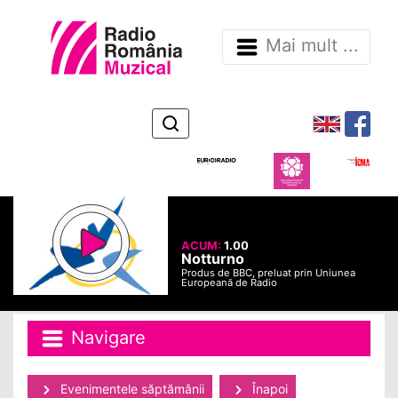
Mai mult ...
ACUM:
1.00
Notturno
Produs de BBC, preluat prin Uniunea
Europeană de Radio
Navigare
Evenimentele săptămânii
Înapoi