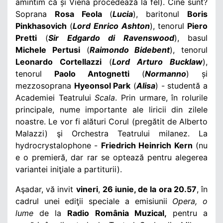
amintim că și Viena procedează la fel). Cine sunt?
Soprana
Rosa Feola
(
Lucia
), baritonul
Boris
Pinkhasovich
(
Lord
Enrico Ashton
), tenorul
Piero
Pretti
(
Sir Edgardo di Ravenswood
), basul
Michele Pertusi
(
Raimondo Bidebent
), tenorul
Leonardo Cortellazzi
(
Lord Arturo Bucklaw
),
tenorul
Paolo Antognetti
(
Normanno
) și
mezzosoprana
Hyeonsol Park
(
Alisa
) - studentă a
Academiei Teatrului
Scala
. Prin urmare, în rolurile
principale, nume importante ale liricii din zilele
noastre. Le vor fi alături Corul (pregătit de Alberto
Malazzi) şi Orchestra Teatrului milanez. La
hydrocrystalophone -
Friedrich Heinrich Kern
(nu
e o premieră, dar rar se optează
pentru alegerea
variantei ini
ţiale a partiturii).
Aşadar, vă invit
vineri
,
26 iunie, de la ora 20.57
, în
cadrul unei ediţii speciale a emisiunii
Opera, o
lume
de la
Radio România Muzical,
pentru a