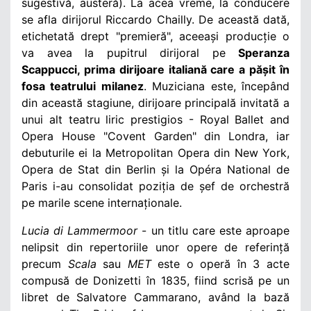
sugestivă, austeră
). La acea vreme, la conducere
se afla dirijorul Riccardo Chailly. De această dată,
etichetată drept "premieră", aceeași producție o
va avea la pupitrul dirijoral pe
Speranza
Scappucci, prima dirijoare italiană care a pășit în
fosa teatrului milanez
. Muziciana este, începând
din această stagiune, dirijoare principală invitată a
unui alt teatru liric prestigios - Royal Ballet and
Opera House "Covent Garden" din Londra, iar
debuturile ei la Metropolitan Opera din New York
,
Opera de Stat din Berlin și la Opéra National de
Paris i-au consolidat poziția de șef de orchestră
pe marile scene internaționale.
Lucia di Lammermoor
- un titlu care este aproape
nelipsit din repertoriile unor opere de referință
precum
Scala
sau
MET
este o operă în 3 acte
compusă de Donizetti în 1835, fiind scrisă pe un
libret de Salvatore Cammarano, având la bază