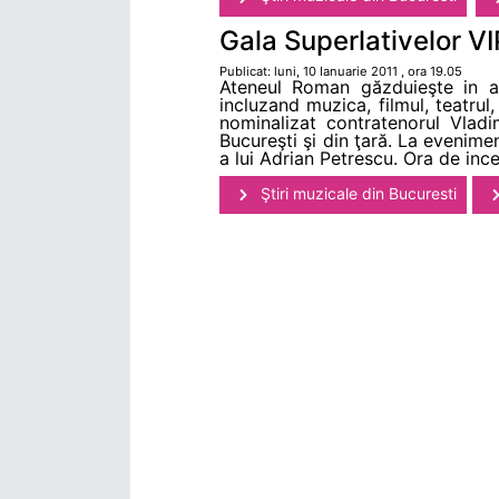
Gala Superlativelor VI
Publicat: luni, 10 Ianuarie 2011 , ora 19.05
Ateneul Roman găzduieşte in ac
incluzand muzica, filmul, teatrul
nominalizat contratenorul Vladi
Bucureşti şi din ţară. La evenime
a lui Adrian Petrescu. Ora de inc
Ştiri muzicale din Bucuresti