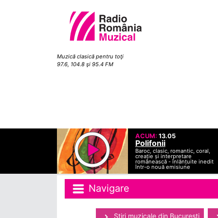
Muzică clasică pentru toţi
97.6, 104.8 şi 95.4 FM
ACUM:
13.05
Polifonii
Baroc, clasic, romantic, coral,
creație și interpretare
românească - înlănțuite inedit
într-o nouă emisiune
Navigare
Ştiri muzicale din Bucuresti