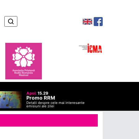
Apoi:
15.29
Promo RRM
Detalii despre cele mai interesante
emisiuni ale zilei