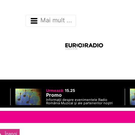
Mai mult ...
Urmează:
15.25
Promo
Informaţii despre evenimentele Radio
România Muzical şi ale partenerilor noştri
Înapoi