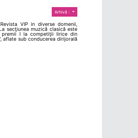
Arhivă :
Revista VIP in diverse domenii,
. La secţiunea muzică clasică este
remii I la competiţii lirice din
, aflate sub conducerea dirijorală