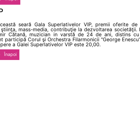
P
eastă seară Gala Superlativelor VIP, premii oferite de 
, ştiinţa, mass-media, contribuţie la dezvoltarea societăţii
mir Cătană, muzician in varstă de 24 de ani, distins cu p
nt participă Corul şi Orchestra Filarmonicii "George Enescu"
epere a Galei Superlativelor VIP este 20,00.
Înapoi