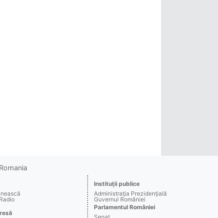
o Romania
Instituţii publice
ânească
Administraţia Prezidenţială
 Radio
Guvernul României
Parlamentul României
resă
Senat