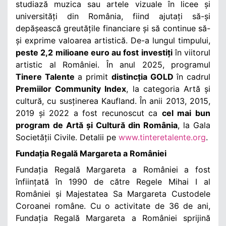
studiază muzica sau artele vizuale în licee și
universități din România, fiind ajutați să-și
depășească greutățile financiare și să continue să-
și exprime valoarea artistică. De-a lungul timpului,
peste 2,2 milioane euro au fost investiți
în viitorul
artistic al României.
În anul 2025,
programul
Tinere Talente
a primit
distincția GOLD
în cadrul
Premiilor Community Index
, la categoria Artă și
cultură, cu susținerea Kaufland. Î
n anii 2013, 2015,
2019 și 2022
a fost
recunoscut ca
cel mai bun
program de Artă și Cultură din România
,
la Gala
Societății Civile.
Detalii pe
www.tinteretalente.org
.
Fundația Regală Margareta a României
Fundația Regală Margareta a României a fost
înființată în 1990 de către Regele Mihai I al
României și Majestatea Sa Margareta Custodele
Coroanei române. Cu o activitate de 36 de ani,
Fundația Regală Margareta a României sprijină