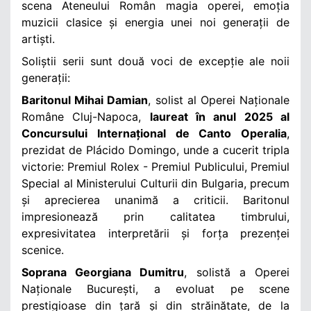
scena Ateneului Român magia operei, emoția
muzicii clasice și energia unei noi generații de
artiști.
Soliștii serii sunt două voci de excepție ale noii
generații:
Baritonul Mihai Damian
, solist al Operei Naționale
Române Cluj-Napoca,
laureat în anul 2025 al
Concursului Internațional de Canto Operalia
,
prezidat de Plácido Domingo, unde a cucerit tripla
victorie: Premiul Rolex - Premiul Publicului, Premiul
Special al Ministerului Culturii din Bulgaria, precum
și aprecierea unanimă a criticii. Baritonul
impresionează prin calitatea timbrului,
expresivitatea interpretării și forța prezenței
scenice.
Soprana Georgiana Dumitru
, solistă a Operei
Naționale București,
a evoluat pe scene
prestigioase din țară și din străinătate, de la