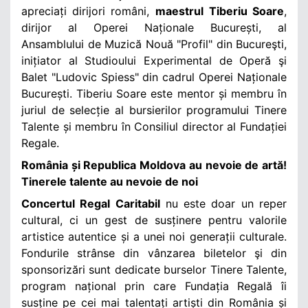
apreciați dirijori români,
maestrul
Tiberiu Soare
,
dirijor al Operei Naționale București, al
Ansamblului de Muzică Nouă "Profil" din Bucureşti,
inițiator al Studioului Experimental de Operă şi
Balet "Ludovic Spiess" din cadrul Operei Naționale
București. Tiberiu Soare este mentor și membru în
juriul de selecție al bursierilor programului Tinere
Talente și
membru în Consiliul director al Fundației
Regale.
România și Republica Moldova au nevoie de artă!
Tinerele talente au nevoie de noi
Concertul Regal Caritabil
nu este doar un reper
cultural, ci un gest de susținere pentru valorile
artistice autentice și a unei noi generații culturale.
Fondurile strânse din vânzarea biletelor şi din
sponsorizări sunt dedicate burselor Tinere Talente,
program național prin care Fundația Regală îi
susține pe cei mai talentați artiști din România și