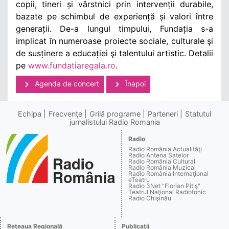
copii, tineri și vârstnici prin intervenții durabile,
bazate pe schimbul de experiență și valori între
generații. De-a lungul timpului, Fundația s-a
implicat în numeroase proiecte sociale, culturale şi
de susținere a educației şi talentului artistic. Detalii
pe
www.fundatiaregala.ro
.
Agenda de concert
Înapoi
Echipa
Frecvenţe
Grilă programe
Parteneri
Statutul
jurnalistului Radio Romania
Radio
Radio România Actualităţi
Radio Antena Satelor
Radio România Cultural
Radio România Muzical
Radio România Internaţional
eTeatru
Radio 3Net "Florian Pitiş"
Teatrul Naţional Radiofonic
Radio Chişinău
Reţeaua Regională
Publicaţii