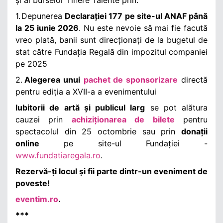
1.
Depunerea
Declarației 177 pe site-ul ANAF până
la 25 iunie 2026
. Nu este nevoie să mai fie facută
vreo plată, banii sunt direcționați de la bugetul de
stat către Fundația Regală din impozitul companiei
pe 2025
2.
Alegerea unui
pachet de sponsorizare
directă
pentru ediția a XVII-a a evenimentului
Iubitorii de artă și publicul larg
se pot alătura
cauzei prin
achiziționarea de bilete
pentru
spectacolul din 25 octombrie sau prin
donații
online
pe site-ul Fundației -
www.fundatiaregala.ro
.
Rezervă-ți locul și fii parte dintr-un eveniment de
poveste!
eventim.ro
.
***