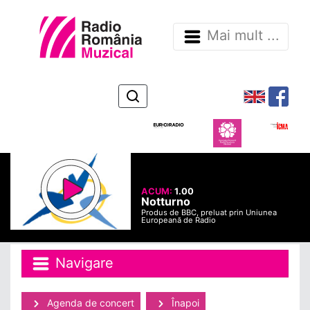
Mai mult ...
ACUM:
1.00
Notturno
Produs de BBC, preluat prin Uniunea
Europeană de Radio
Navigare
Agenda de concert
Înapoi