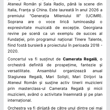
Ateneul Român și Sala Radio, până la scene din
Italia, Franța și China. E
ste laureată în anul 2026 a
premiului "Generația Mileniului III" (UCIMR).
Soprana are
o voce lirică luminoasă
și o
expresivitate muzicală de excepție.
Georgiana
revine pe scenă ca un exemplu de succes al
Fundației, prin programul național Tinere Talente,
fiind fostă bursieră a proiectului în perioada 2018 -
2020.
Concertul va fi susținut de
Camerata Regală
, o
orchestră definită
de prospețime, fantezie și
versatilitate. Ansamblul
organizează anual
Stagiunea Regală,
Mari Soliști, Mari Dirijori
la
Ateneul Român și susține activ tinerii muzicieni
prin masterclass-ul Camerata Regală și micii
muzicieni, având o activitate însemnată și pe plan
internațional.
Orchestra va fi dirijată de către unul dintre cei mai