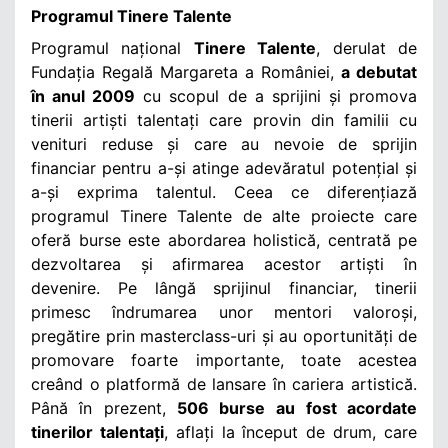
Programul Tinere Talente
Programul național
Tinere Talente
, derulat de
Fundația Regală Margareta a României,
a debutat
în anul 2009
cu scopul de a
sprijini și promova
tinerii artiști talentați care provin din familii cu
venituri reduse și care au nevoie de sprijin
financiar pentru a-și atinge adevăratul potențial și
a-și exprima talentul.
Ceea ce diferențiază
programul Tinere Talente de alte proiecte care
oferă burse este abordarea holistică, centrată pe
dezvoltarea și afirmarea acestor artiști în
devenire. Pe lângă sprijinul financiar, tinerii
primesc îndrumarea unor mentori valoroși,
pregătire prin masterclass-uri și au oportunități de
promovare foarte importante, toate acestea
creând o platformă de lansare în cariera artistică.
Până în prezent,
506 burse
au fost acordate
tinerilor talentați
, aflați la început de drum, care