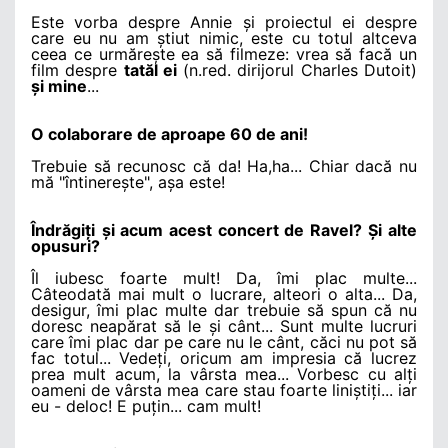
Este vorba despre Annie
ș
i proiectul ei despre
care eu nu am
ș
tiut nimic, este cu totul altceva
ceea ce urmăre
ș
te ea să filmeze: vrea să facă un
film despre
tatăl ei
(n.red. dirijorul Charles Dutoit)
ș
i mine
...
O colaborare de aproape 60 de ani!
Trebuie să recunosc că da! Ha,ha... Chiar dacă nu
mă "întinere
ș
te", a
ș
a este!
Îndrăgi
ț
i
ș
i acum acest concert de Ravel?
Ș
i alte
opusuri?
Îl iubesc foarte mult! Da, îmi plac multe...
Câteodată mai mult o lucrare, alteori o alta... Da,
desigur, îmi plac multe dar trebuie să spun că nu
doresc neapărat să le
ș
i cânt... Sunt multe lucruri
care îmi plac dar pe care nu le cânt, căci nu pot să
fac totul... Vede
ț
i, oricum am impresia că lucrez
prea mult acum, la vârsta mea... Vorbesc cu al
ț
i
oameni de vârsta mea care stau foarte lini
ș
ti
ț
i... iar
eu - deloc! E pu
ț
in... cam mult!