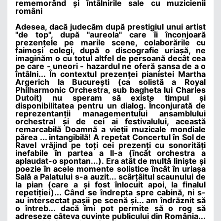
rememorând
ș
i întâlnirile sale cu muzicienii
români
Adesea, dacă judecăm după prestigiul unui artist
"de top", după "aureola" care îi înconjoară
prezen
ț
ele pe marile scene, colaborările cu
faimo
ș
i colegi, după o discografie uria
ș
ă, ne
imaginăm o cu totul altfel de persoană decât cea
pe care - uneori - hazardul ne oferă
ș
ansa de a o
întâlni... În contextul prezen
ț
ei pianistei Martha
Argerich la Bucure
ș
ti (ca solistă a Royal
Philharmonic Orchestra, sub bagheta lui Charles
Dutoit) nu speram să existe timpul
ș
i
disponibilitatea pentru un dialog. Înconjurată de
reprezentan
ț
ii managementului ansamblului
orchestral
ș
i de cei ai festivalului, această
remarcabilă Doamnă a vie
ț
ii muzicale mondiale
părea ... intangibilă! A repetat Concertul în Sol de
Ravel vrăjind pe to
ț
i cei prezen
ț
i cu sonorită
ț
i
inefabile în partea a II-a (încât orchestra a
aplaudat-o spontan...). Era atât de multă lini
ș
te
ș
i
poezie în acele momente solistice încât în uria
ș
a
Sală a Palatului s-a auzit... scâr
ț
âitul scaunului de
la pian (care a
ș
i fost înlocuit apoi, la finalul
repeti
ț
iei)... Când se îndrepta spre cabină, ni s-
au intersectat pa
ș
ii pe scenă
ș
i... am îndrăznit să
o întreb... dacă îmi pot permite să o rog să
adreseze câteva cuvinte publicului din România...