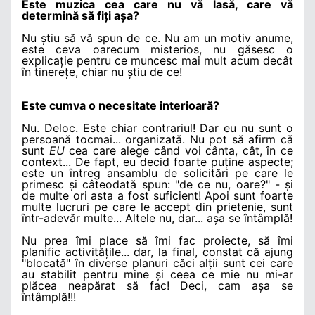
Este muzica cea care nu vă lasă, care vă
determină să fi
ț
i a
ș
a?
Nu
ș
tiu să vă spun de ce. Nu am un motiv anume,
este ceva oarecum misterios, nu găsesc o
explica
ț
ie pentru ce muncesc mai mult acum decât
în tinere
ț
e, chiar nu
ș
tiu de ce!
Este cumva o necesitate interioară?
Nu. Deloc. Este chiar contrariul! Dar eu nu sunt o
persoană tocmai... organizată. Nu pot să afirm că
sunt
EU
cea care alege când voi cânta, cât, în ce
context... De fapt, eu decid foarte pu
ț
ine aspecte;
este un întreg ansamblu de solicitări pe care le
primesc
ș
i câteodată spun: "de ce nu, oare?" -
ș
i
de multe ori asta a fost suficient! Apoi sunt foarte
multe lucruri pe care le accept din prietenie, sunt
într-adevăr multe... Altele nu, dar... a
ș
a se întâmplă!
Nu prea îmi place să îmi fac proiecte, să îmi
planific activită
ț
ile... dar, la final, constat că ajung
"blocată" în diverse planuri căci al
ț
ii sunt cei care
au stabilit pentru mine
ș
i ceea ce mie nu mi-ar
plăcea neapărat să fac! Deci, cam a
ș
a se
întâmplă!!!