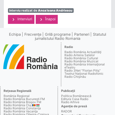
Interviu realizat de
Anca Ioana Andriescu
Interviuri
Înapoi
Echipa
Frecvenţe
Grilă programe
Parteneri
Statutul
jurnalistului Radio Romania
Radio
Radio România Actualităţi
Radio Antena Satelor
Radio România Cultural
Radio România Muzical
Radio România Internaţional
eTeatru
Radio 3Net "Florian Pitiş"
Teatrul Naţional Radiofonic
Radio Chişinău
Reţeaua Regională
Publicaţii
România Regional
Politica Românească
Radio România Bucureşti FM
Editura Casa Radio
Radio România Braşov FM
Radio Arhive
Radio România Cluj
Agenţie de presă
Radio România Constanţa
Radio România Vacanţa
RADOR
Radio România Oltenia-Craiova