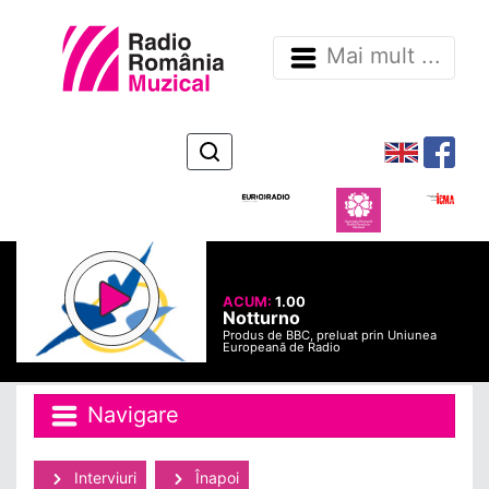
Mai mult ...
ACUM:
1.00
Notturno
Produs de BBC, preluat prin Uniunea
Europeană de Radio
Navigare
Interviuri
Înapoi