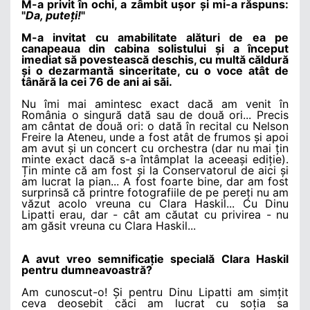
M-a privit în ochi, a zâmbit u
ș
or
ș
i mi-a răspuns:
"
Da, pute
ț
i!
"
M-a invitat cu amabilitate alături de ea pe
canapeaua din cabina solistului
ș
i a început
imediat să povestească deschis, cu multă căldură
ș
i o dezarmantă sinceritate, cu o voce atât de
tânără la cei 76 de ani ai săi.
Nu îmi mai amintesc exact dacă am venit în
România o singură dată sau de două ori... Precis
am cântat de două ori: o dată în recital cu Nelson
Freire la Ateneu, unde a fost atât de frumos
ș
i apoi
am avut
ș
i un concert cu orchestra (dar nu mai
ț
in
minte exact dacă s-a întâmplat la aceea
ș
i edi
ț
ie).
Ț
in minte că am fost
ș
i la Conservatorul de aici
ș
i
am lucrat la pian... A fost foarte bine, dar am fost
surprinsă că printre fotografiile de pe pere
ț
i nu am
văzut acolo vreuna cu Clara Haskil... Cu Dinu
Lipatti erau, dar - cât am căutat cu privirea - nu
am găsit vreuna cu Clara Haskil...
A avut vreo semnifica
ț
ie specială Clara Haskil
pentru dumneavoastră?
Am cunoscut-o!
Ș
i pentru Dinu Lipatti am sim
ț
it
ceva deosebit căci am lucrat cu so
ț
ia sa