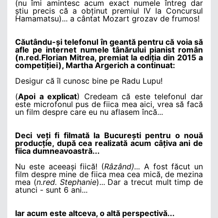
(nu îmi amintesc acum exact numele întreg dar
ș
tiu precis că a ob
ț
inut premiul IV la Concursul
Hamamatsu)... a cântat Mozart grozav de frumos!
Căutându-
ș
i telefonul în geantă pentru că voia să
afle pe internet numele tânărului pianist român
(n.red.Florian Mitrea, premiat la edi
ț
ia din 2015 a
competi
ț
iei), Martha Argerich a continuat:
Desigur că îl cunosc bine pe Radu Lupu!
(
Apoi a explicat
) Credeam că este telefonul dar
este microfonul pus de fiica mea aici, vrea să facă
un film despre care eu nu aflasem încă...
Deci ve
ț
i fi filmată la Bucure
ș
ti pentru o nouă
produc
ț
ie, după cea realizată acum câ
ț
iva ani de
fiica dumneavoastră...
Nu este aceea
ș
i fiică! (
Râzând)...
A fost făcut un
film despre mine de fiica mea cea mică, de mezina
mea (
n.red. Stephanie
)... Dar a trecut mult timp de
atunci - sunt 6 ani...
Iar acum este altceva, o altă perspectivă...