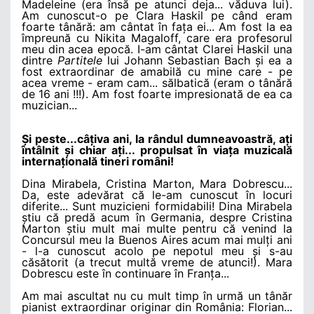
Madeleine (era însă pe atunci deja... văduva lui).
Am cunoscut-o pe Clara Haskil pe când eram
foarte tânără: am cântat în fa
ț
a ei... Am fost la ea
împreună cu Nikita Magaloff, care era profesorul
meu din acea epocă. I-am cântat Clarei Haskil una
dintre
Partitele
lui Johann Sebastian Bach
ș
i ea a
fost extraordinar de amabilă cu mine care - pe
acea vreme - eram cam... sălbatică (eram o tânără
de 16 ani !!!). Am fost foarte impresionată de ea ca
muzician...
Ș
i peste...câ
ț
iva ani, la rândul dumneavoastră, a
ț
i
întâlnit
ș
i chiar a
ț
i... propulsat în via
ț
a muzicală
interna
ț
ională tineri români!
Dina Mirabela, Cristina Marton, Mara Dobrescu...
Da, este adevărat că le-am cunoscut în locuri
diferite... Sunt muzicieni formidabili! Dina Mirabela
ș
tiu că predă acum în Germania, despre Cristina
Marton
ș
tiu mult mai multe pentru că venind la
Concursul meu la Buenos Aires acum mai mul
ț
i ani
- l-a cunoscut acolo pe nepotul meu
ș
i s-au
căsătorit (a trecut multă vreme de atunci!). Mara
Dobrescu este în continuare în Fran
ț
a...
Am mai ascultat nu cu mult timp în urmă un tânăr
pianist extraordinar originar din România: Florian...