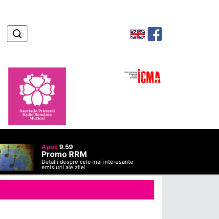
Apoi:
9.59
Promo RRM
Detalii despre cele mai interesante
emisiuni ale zilei