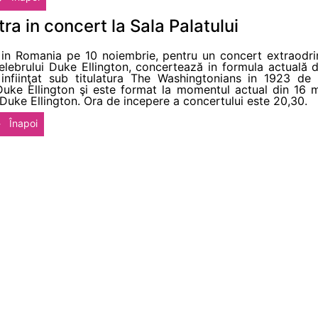
ra in concert la Sala Palatului
 in Romania pe 10 noiembrie, pentru un concert extraodrina
celebrului Duke Ellington, concertează in formula actuală 
 infiinţat sub titulatura The Washingtonians in 1923 de 
 Duke Ellington şi este format la momentul actual din 16 muz
Duke Ellington. Ora de incepere a concertului este 20,30.
Înapoi