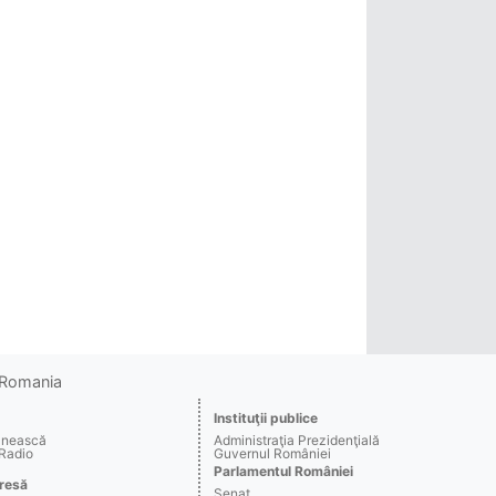
o Romania
Instituţii publice
ânească
Administraţia Prezidenţială
 Radio
Guvernul României
Parlamentul României
resă
Senat