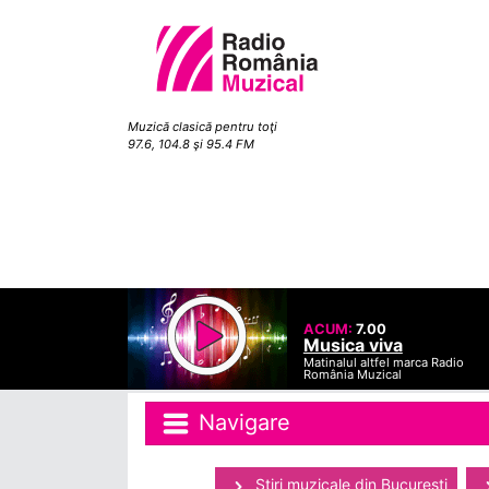
Muzică clasică pentru toţi
97.6, 104.8 şi 95.4 FM
ACUM:
7.00
Musica viva
Matinalul altfel marca Radio
România Muzical
Navigare
Ştiri muzicale din Bucuresti