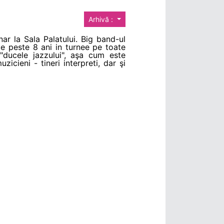
Arhivă :
r la Sala Palatului. Big band-ul
de peste 8 ani in turnee pe toate
"ducele jazzului", aşa cum este
icieni - tineri interpreti, dar şi