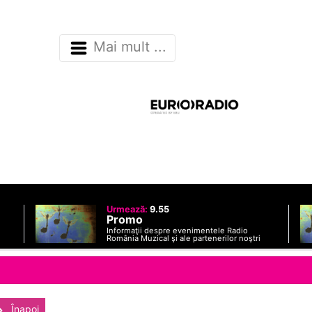
Mai mult ...
Urmează:
9.55
Promo
Informaţii despre evenimentele Radio
România Muzical şi ale partenerilor noştri
Înapoi