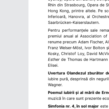
Rhin din Strasbourg, Opera de St
Hong Kong, printre altele. Pe s
Inferioară, Hanovra, al Orchest
Saarbrücken-Kaiserslautern.
Pentru performanțele sale remar
premiul anual al Association of 
renume precum Adam Fischer, Ala
Franz Welser-Möst, Ivor Bolton ș
Kosky, Christof Loy, David McVic
Esther
de Thomas de Hartmann pent
Elisei.
Uvertura Olandezul zburător 
iubire pură, desprinsă din neguri
Wagner.
Poemul iubirii și al mării de E
muzică în care sunt prezente ecou
Simfonia nr. 4, în sol major
este