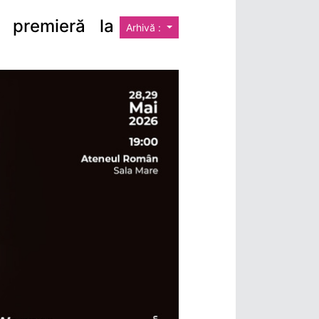
n premieră la
Arhivă :