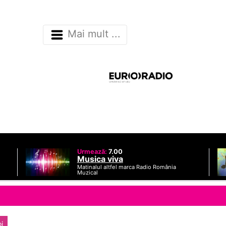
Mai mult ...
Urmează:
7.00
Musica viva
Matinalul altfel marca Radio România
Muzical
i