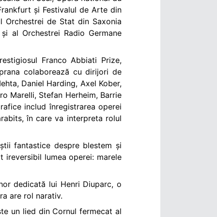
ankfurt și Festivalul de Arte din
l Orchestrei de Stat din Saxonia
u și al Orchestrei Radio Germane
estigiosul Franco Abbiati Prize,
oprana colaborează cu dirijori de
hta, Daniel Harding, Axel Kober,
o Marelli, Stefan Herheim, Barrie
afice includ înregistrarea operei
bits, în care va interpreta rolul
tii fantastice despre blestem și
t ireversibil lumea operei: marele
hor dedicată lui Henri Diuparc, o
a are rol narativ.
este un lied din Cornul fermecat al