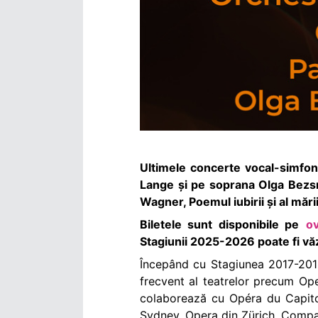
Ultimele concerte vocal-simfoni
Lange și pe soprana Olga Bezsm
Wagner, Poemul iubirii și al mări
Biletele sunt disponibile pe
ov
Stagiunii 2025-2026 poate fi văz
Începând cu
Stagiunea 2017-20
frecvent al teatrelor precum Op
colaborează cu Opéra du Capito
Sydney, Opera din Zürich, Compa