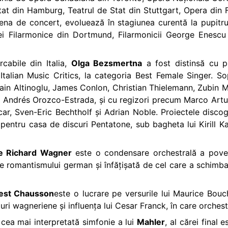
at din Hamburg, Teatrul de Stat din Stuttgart, Opera din Fr
cena de concert, evoluează în stagiunea curentă la pupitru
rei Filarmonice din Dortmund, Filarmonicii George Enesc
cabile din Italia,
Olga Bezsmertna
a fost distinsă cu pr
Italian Music Critics, la categoria Best Female Singer. S
in Altinoglu, James Conlon, Christian Thielemann, Zubin Me
i Andrés Orozco-Estrada, și cu regizori precum Marco Artur
ar, Sven-Eric Bechtholf și Adrian Noble. Proiectele discogr
ru casa de discuri Pentatone, sub bagheta lui Kirill Kara
de Richard Wagner
este o condensare orchestrală a poveș
le romantismului german și înfățișată de cel care a schimba
rnest Chausson
este o lucrare pe versurile lui Maurice Bouc
ri wagneriene și influența lui Cesar Franck, în care orchestr
 cea mai interpretată simfonie a lui
Mahler
, al cărei final 