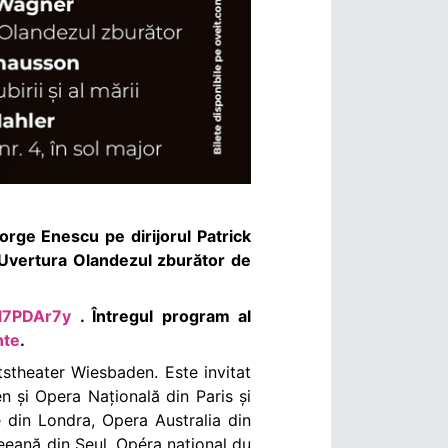
orge Enescu pe dirijorul Patrick
 Uvertura Olandezul zburător de
/l7PDAr7y
.
Întregul program al
nte
.
tstheater Wiesbaden. Este invitat
 și Opera Națională din Paris și
din Londra, Opera Australia din
eană din Seul, Opéra national du