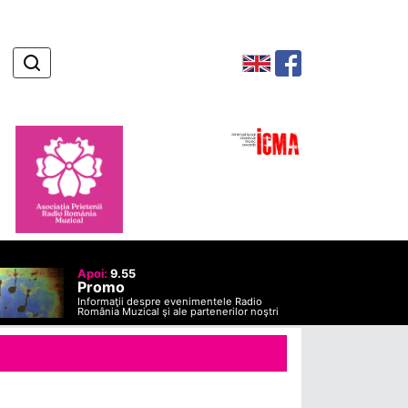
Apoi:
9.55
Promo
Informaţii despre evenimentele Radio
România Muzical şi ale partenerilor noştri