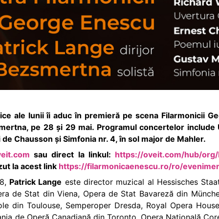
ce ale lunii îi aduc în premieră pe scena Filarmonicii Ge
ertna, pe 28 și 29 mai. Programul concertelor include
i de Chausson și Simfonia nr. 4, în sol major de Mahler.
eit.com
sau direct la linkul:
https://oveit.com/hub/org
ut la acest link
https://filarmonicaenescu.ro/ro/evenime
18,
Patrick Lange
este director muzical al Hessisches Staa
era de Stat din Viena, Opera de Stat Bavareză din München
le din Toulouse, Semperoper Dresda, Royal Opera House 
nia de Operă Canadiană din Toronto, Opera Națională Core