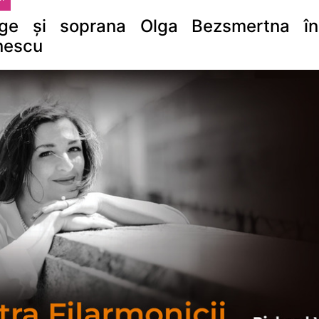
Lange și soprana Olga Bezsmertna î
nescu