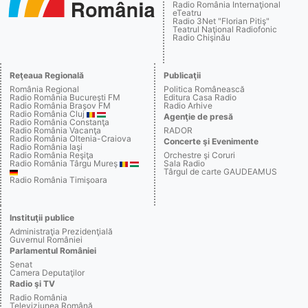
Radio România Internaţional
eTeatru
Radio 3Net "Florian Pitiş"
Teatrul Naţional Radiofonic
Radio Chişinău
Reţeaua Regională
Publicaţii
România Regional
Politica Românească
Radio România Bucureşti FM
Editura Casa Radio
Radio România Braşov FM
Radio Arhive
Radio România Cluj
Agenţie de presă
Radio România Constanţa
Radio România Vacanţa
RADOR
Radio România Oltenia-Craiova
Concerte şi Evenimente
Radio România Iaşi
Radio România Reşiţa
Orchestre şi Coruri
Radio România Târgu Mureş
Sala Radio
Târgul de carte GAUDEAMUS
Radio România Timişoara
Instituţii publice
Administraţia Prezidenţială
Guvernul României
Parlamentul României
Senat
Camera Deputaţilor
Radio şi TV
Radio România
Televiziunea Română