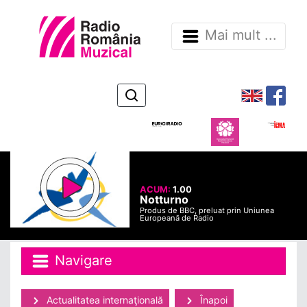
Mai mult ...
ACUM:
1.00
Notturno
Produs de BBC, preluat prin Uniunea
Europeană de Radio
Navigare
Actualitatea internaţională
Înapoi