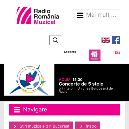
Mai mult ...
ACUM:
15.30
Concerte de 5 stele
primite prin Uniunea Europeană de
Radio
Navigare
Ştiri muzicale din Bucuresti
Înapoi