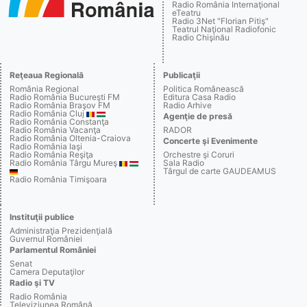
Radio România Internaţional
eTeatru
Radio 3Net "Florian Pitiş"
Teatrul Naţional Radiofonic
Radio Chişinău
Reţeaua Regională
Publicaţii
România Regional
Politica Românească
Radio România Bucureşti FM
Editura Casa Radio
Radio România Braşov FM
Radio Arhive
Radio România Cluj
Agenţie de presă
Radio România Constanţa
Radio România Vacanţa
RADOR
Radio România Oltenia-Craiova
Concerte şi Evenimente
Radio România Iaşi
Radio România Reşiţa
Orchestre şi Coruri
Radio România Târgu Mureş
Sala Radio
Târgul de carte GAUDEAMUS
Radio România Timişoara
Instituţii publice
Administraţia Prezidenţială
Guvernul României
Parlamentul României
Senat
Camera Deputaţilor
Radio şi TV
Radio România
Televiziunea Română