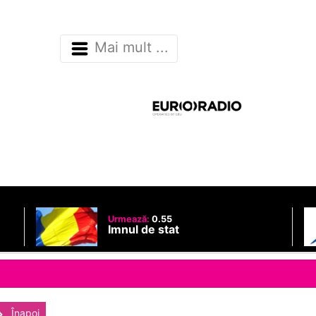
Mai mult ...
Urmează:
0.55
Imnul de stat
Înapoi