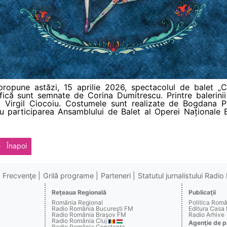
propune astăzi, 15 aprilie 2026, spectacolul de balet „C
fică sunt semnate de Corina Dumitrescu. Printre balerinii
irgil Ciocoiu. Costumele sunt realizate de Bogdana Pa
cu participarea Ansamblului de Balet al Operei Naționale 
Înapoi
Frecvenţe
Grilă programe
Parteneri
Statutul jurnalistului Radi
Reţeaua Regională
Publicaţii
România Regional
Politica Rom
Radio România Bucureşti FM
Editura Casa
Radio România Braşov FM
Radio Arhive
Radio România Cluj
Agenţie de p
Radio România Constanţa