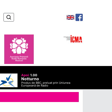
Apoi:
1.00
Notturno
Produs de BBC, preluat prin Uniunea
Europeană de Radio