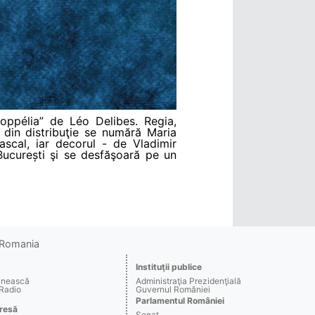
oppélia” de Léo Delibes. Regia,
 din distribuţie se numără Maria
scal, iar decorul - de Vladimir
București şi se desfăşoară pe un
o Romania
Instituţii publice
ânească
Administraţia Prezidenţială
 Radio
Guvernul României
Parlamentul României
resă
Senat