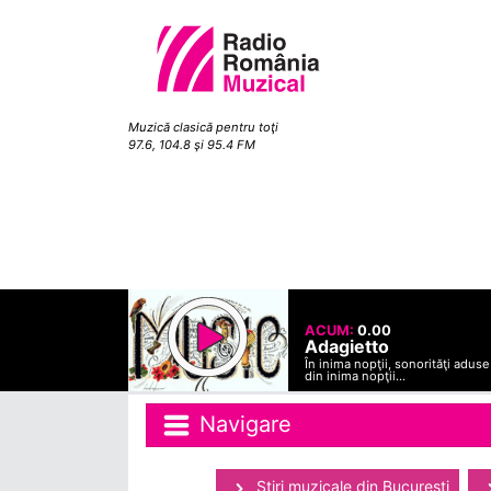
Muzică clasică pentru toţi
97.6, 104.8 şi 95.4 FM
ACUM:
0.00
Adagietto
În inima nopţii, sonorităţi aduse
din inima nopţii...
Navigare
Ştiri muzicale din Bucuresti