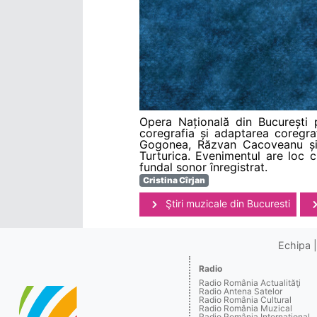
Opera Națională din București 
coregrafia și adaptarea coregra
Gogonea, Răzvan Cacoveanu și V
Turturica. Evenimentul are loc 
fundal sonor înregistrat.
Cristina Cîrjan
Ştiri muzicale din Bucuresti
Echipa
Radio
Radio România Actualităţi
Radio Antena Satelor
Radio România Cultural
Radio România Muzical
Radio România Internaţional