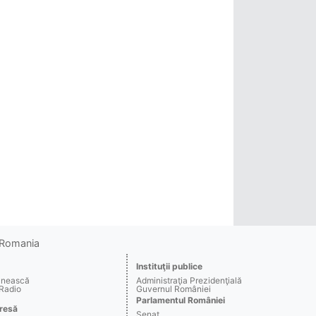
o Romania
Instituţii publice
ânească
Administraţia Prezidenţială
 Radio
Guvernul României
Parlamentul României
resă
Senat