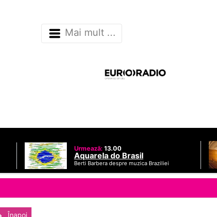
Mai mult ...
Urmează:
13.00
Aquarela do Brasil
Berti Barbera despre muzica Braziliei
Înapoi