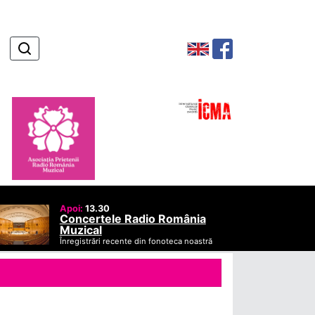
Apoi:
13.30
Concertele Radio România
Muzical
Înregistrări recente din fonoteca noastră