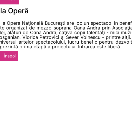
 la Operă
 la Opera Naţională Bucureşti are loc un spectacol in benefic
ste organizat de mezzo-soprana Oana Andra prin Asociaţia 
ej, alături de Oana Andra, caţiva copii talentaţi - mici muzic
ganian, Viorica Petrovici şi Sever Voinescu - printre alţii
iversul artelor spectacolului, lucru benefic pentru dezvolta
rezintă prima etapă a proiectului. Intrarea este liberă.
Înapoi