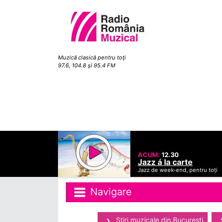
Muzică clasică pentru toţi
97.6, 104.8 şi 95.4 FM
ACUM:
12.30
Jazz á la carte
Jazz de week-end, pentru toți
Navigare
Ştiri muzicale din Bucuresti