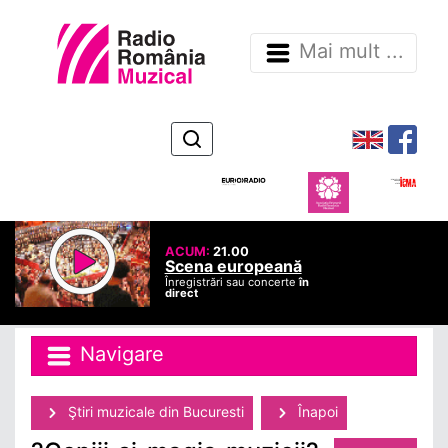
Mai mult ...
ACUM:
21.00
Scena europeană
Înregistrări sau concerte
în
direct
Navigare
Ştiri muzicale din Bucuresti
Înapoi