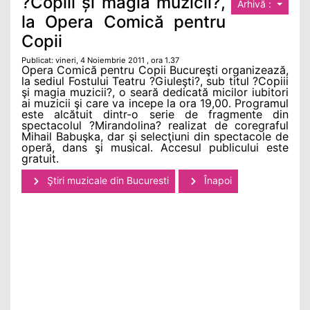
?Copiii și magia muzicii?,
Arhivă :
la Opera Comică pentru
Copii
Publicat: vineri, 4 Noiembrie 2011 , ora 1.37
Opera Comică pentru Copii Bucureşti organizează,
la sediul Fostului Teatru ?Giuleşti?, sub titul ?Copiii
şi magia muzicii?, o seară dedicată micilor iubitori
ai muzicii şi care va incepe la ora 19,00. Programul
este alcătuit dintr-o serie de fragmente din
spectacolul ?Mirandolina? realizat de coregraful
Mihail Babuşka, dar şi selecţiuni din spectacole de
operă, dans şi musical. Accesul publicului este
gratuit.
Ştiri muzicale din Bucuresti
Înapoi