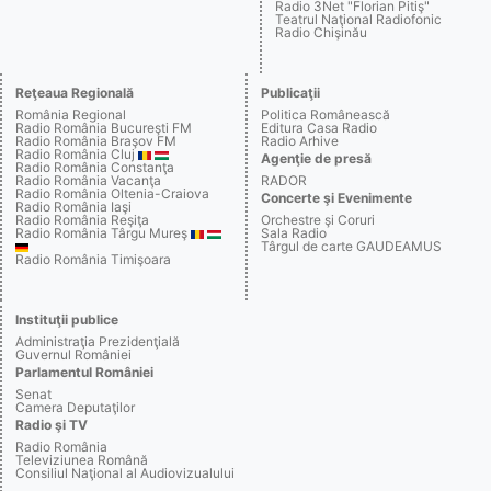
Radio 3Net "Florian Pitiş"
Teatrul Naţional Radiofonic
Radio Chişinău
Reţeaua Regională
Publicaţii
România Regional
Politica Românească
Radio România Bucureşti FM
Editura Casa Radio
Radio România Braşov FM
Radio Arhive
Radio România Cluj
Agenţie de presă
Radio România Constanţa
Radio România Vacanţa
RADOR
Radio România Oltenia-Craiova
Concerte şi Evenimente
Radio România Iaşi
Radio România Reşiţa
Orchestre şi Coruri
Radio România Târgu Mureş
Sala Radio
Târgul de carte GAUDEAMUS
Radio România Timişoara
Instituţii publice
Administraţia Prezidenţială
Guvernul României
Parlamentul României
Senat
Camera Deputaţilor
Radio şi TV
Radio România
Televiziunea Română
Consiliul Naţional al Audiovizualului