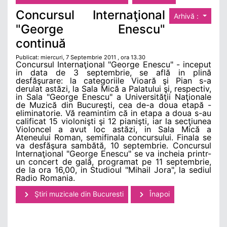
Concursul Internaţional
Arhivă :
"George Enescu"
continuă
Publicat: miercuri, 7 Septembrie 2011 , ora 13.30
Concursul Internaţional "George Enescu" - inceput
in data de 3 septembrie, se află in plină
desfăşurare: la categoriile Vioară şi Pian s-a
derulat astăzi, la Sala Mică a Palatului şi, respectiv,
in Sala "George Enescu" a Universităţii Naţionale
de Muzică din Bucureşti, cea de-a doua etapă -
eliminatorie. Vă reamintim că in etapa a doua s-au
calificat 15 violonişti şi 12 pianişti, iar la secţiunea
Violoncel a avut loc astăzi, in Sala Mică a
Ateneului Roman, semifinala concursului. Finala se
va desfăşura sambătă, 10 septembrie. Concursul
Internaţional "George Enescu" se va incheia printr-
un concert de gală, programat pe 11 septembrie,
de la ora 16,00, in Studioul "Mihail Jora", la sediul
Radio Romania.
Ştiri muzicale din Bucuresti
Înapoi