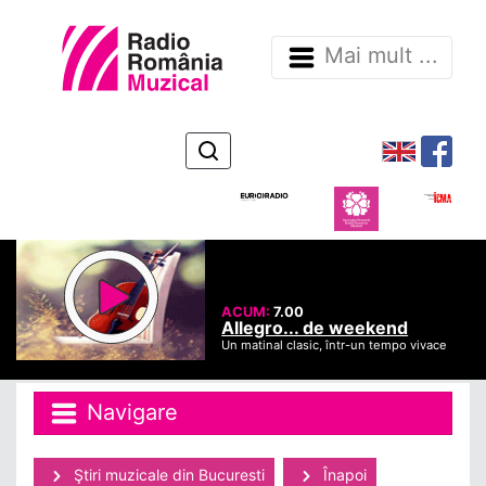
Mai mult ...
ACUM:
7.00
Allegro... de weekend
Un matinal clasic, într-un tempo vivace
Navigare
Ştiri muzicale din Bucuresti
Înapoi