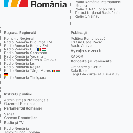
Radio România Internaţional
eTeatru
Radio 3Net "Florian Pitiş"
Teatrul Naţional Radiofonic
Radio Chişinău
Reţeaua Regională
Publicaţii
România Regional
Politica Românească
Radio România Bucureşti FM
Editura Casa Radio
Radio România Braşov FM
Radio Arhive
Radio România Cluj
Agenţie de presă
Radio România Constanţa
Radio România Vacanţa
RADOR
Radio România Oltenia-Craiova
Concerte şi Evenimente
Radio România Iaşi
Radio România Reşiţa
Orchestre şi Coruri
Radio România Târgu Mureş
Sala Radio
Târgul de carte GAUDEAMUS
Radio România Timişoara
Instituţii publice
Administraţia Prezidenţială
Guvernul României
Parlamentul României
Senat
Camera Deputaţilor
Radio şi TV
Radio România
Televiziunea Română