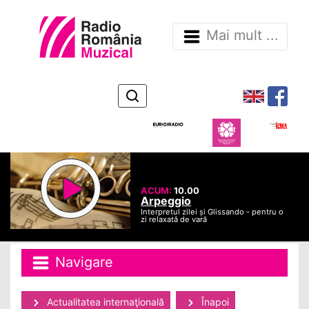
Mai mult ...
ACUM:
10.00
Arpeggio
Interpretul zilei și Glissando - pentru o
zi relaxată de vară
Navigare
Actualitatea internaţională
Înapoi