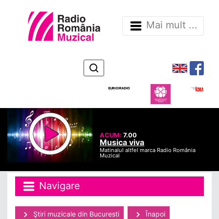
Mai mult ...
ACUM:
7.00
Musica viva
Matinalul altfel marca Radio România
Muzical
Navigare
Ştiri muzicale din Bucuresti
Înapoi