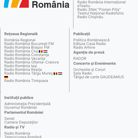
Radio România Internaţional
eTeatru
Radio 3Net "Florian Pitiş"
Teatrul Naţional Radiofonic
Radio Chişinău
Reţeaua Regională
Publicaţii
România Regional
Politica Românească
Radio România Bucureşti FM
Editura Casa Radio
Radio România Braşov FM
Radio Arhive
Radio România Cluj
Agenţie de presă
Radio România Constanţa
Radio România Vacanţa
RADOR
Radio România Oltenia-Craiova
Concerte şi Evenimente
Radio România Iaşi
Radio România Reşiţa
Orchestre şi Coruri
Radio România Târgu Mureş
Sala Radio
Târgul de carte GAUDEAMUS
Radio România Timişoara
Instituţii publice
Administraţia Prezidenţială
Guvernul României
Parlamentul României
Senat
Camera Deputaţilor
Radio şi TV
Radio România
Televiziunea Română