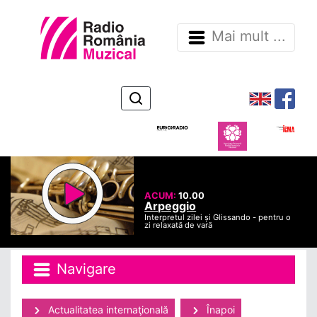
Mai mult ...
ACUM:
10.00
Arpeggio
Interpretul zilei și Glissando - pentru o
zi relaxată de vară
Navigare
Actualitatea internaţională
Înapoi