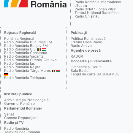
Radio România Internaţional
eTeatru
Radio 3Net "Florian Pitiş"
Teatrul Naţional Radiofonic
Radio Chişinău
Reţeaua Regională
Publicaţii
România Regional
Politica Românească
Radio România Bucureşti FM
Editura Casa Radio
Radio România Braşov FM
Radio Arhive
Radio România Cluj
Agenţie de presă
Radio România Constanţa
Radio România Vacanţa
RADOR
Radio România Oltenia-Craiova
Concerte şi Evenimente
Radio România Iaşi
Radio România Reşiţa
Orchestre şi Coruri
Radio România Târgu Mureş
Sala Radio
Târgul de carte GAUDEAMUS
Radio România Timişoara
Instituţii publice
Administraţia Prezidenţială
Guvernul României
Parlamentul României
Senat
Camera Deputaţilor
Radio şi TV
Radio România
Televiziunea Română