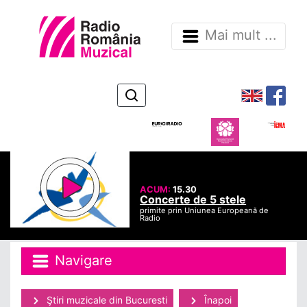
Mai mult ...
ACUM:
15.30
Concerte de 5 stele
primite prin Uniunea Europeană de
Radio
Navigare
Ştiri muzicale din Bucuresti
Înapoi