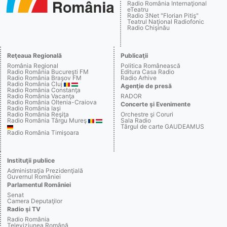
Radio România Internaţional
eTeatru
Radio 3Net "Florian Pitiş"
Teatrul Naţional Radiofonic
Radio Chişinău
Reţeaua Regională
Publicaţii
România Regional
Politica Românească
Radio România Bucureşti FM
Editura Casa Radio
Radio România Braşov FM
Radio Arhive
Radio România Cluj
Agenţie de presă
Radio România Constanţa
Radio România Vacanţa
RADOR
Radio România Oltenia-Craiova
Concerte şi Evenimente
Radio România Iaşi
Radio România Reşiţa
Orchestre şi Coruri
Radio România Târgu Mureş
Sala Radio
Târgul de carte GAUDEAMUS
Radio România Timişoara
Instituţii publice
Administraţia Prezidenţială
Guvernul României
Parlamentul României
Senat
Camera Deputaţilor
Radio şi TV
Radio România
Televiziunea Română