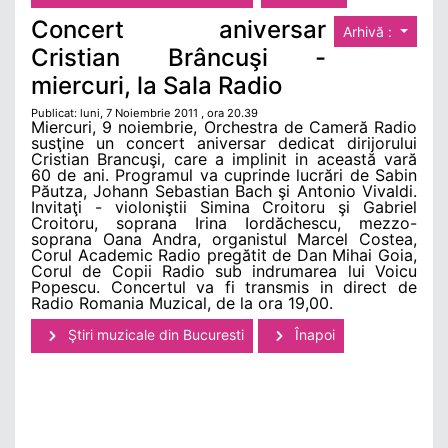
Concert aniversar
Arhivă :
Cristian Brâncuşi -
miercuri, la Sala Radio
Publicat: luni, 7 Noiembrie 2011 , ora 20.39
Miercuri, 9 noiembrie, Orchestra de Cameră Radio
susţine un concert aniversar dedicat dirijorului
Cristian Brancuşi, care a implinit in această vară
60 de ani. Programul va cuprinde lucrări de Sabin
Păutza, Johann Sebastian Bach şi Antonio Vivaldi.
Invitaţi - violoniştii Simina Croitoru şi Gabriel
Croitoru, soprana Irina Iordăchescu, mezzo-
soprana Oana Andra, organistul Marcel Costea,
Corul Academic Radio pregătit de Dan Mihai Goia,
Corul de Copii Radio sub indrumarea lui Voicu
Popescu. Concertul va fi transmis in direct de
Radio Romania Muzical, de la ora 19,00.
Ştiri muzicale din Bucuresti
Înapoi