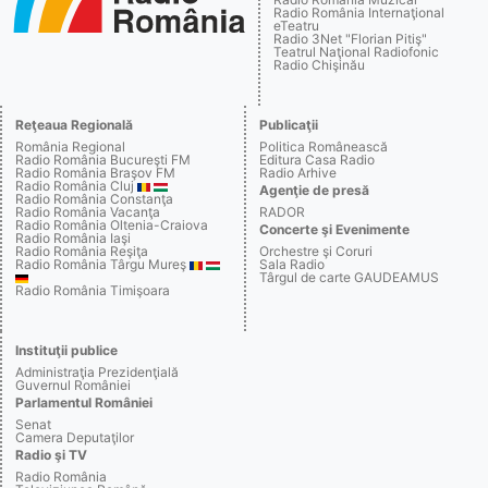
Radio România Internaţional
eTeatru
Radio 3Net "Florian Pitiş"
Teatrul Naţional Radiofonic
Radio Chişinău
Reţeaua Regională
Publicaţii
România Regional
Politica Românească
Radio România Bucureşti FM
Editura Casa Radio
Radio România Braşov FM
Radio Arhive
Radio România Cluj
Agenţie de presă
Radio România Constanţa
Radio România Vacanţa
RADOR
Radio România Oltenia-Craiova
Concerte şi Evenimente
Radio România Iaşi
Radio România Reşiţa
Orchestre şi Coruri
Radio România Târgu Mureş
Sala Radio
Târgul de carte GAUDEAMUS
Radio România Timişoara
Instituţii publice
Administraţia Prezidenţială
Guvernul României
Parlamentul României
Senat
Camera Deputaţilor
Radio şi TV
Radio România