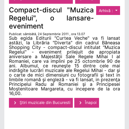
Compact-discul "Muzica
Arhivă :
Regelui", o lansare-
eveniment
Publicat: sâmbătă, 24 Septembrie 2011 , ora 13.07
Sub egida Editurii "Curtea Veche" va fi lansat
astăzi, la Librăria "Diverta" din cadrul Băneasa
Shopping City - compact-discul intitulat "Muzica
Regelui" - eveniment prilejuit de apropiata
aniversare a Majestăţii Sale Regele Mihai I al
Romaniei, care va implini pe 25 octombrie 90 de
ani. Albumul, ce reuneşte 15 dintre cele mai
indrăgite lucrări muzicale ale Regelui Mihai - dar şi
o carte de mici dimensiuni cu fotografii şi text in
limbile romană şi engleză - va fi lansat, in prezenţa
Principelui Radu al Romaniei şi a Principesei
Moştenitoare Margareta, cu incepere de la ora
16,00.
Ştiri muzicale din Bucuresti
Înapoi