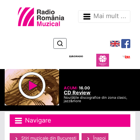
Mai mult ...
ACUM:
16.00
CD Review
Noutăţile discografice din zona clasic,
jazz&more
Navigare
Ştiri muzicale din Bucuresti
Înapoi