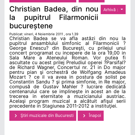
Christian Badea, din nou
Arhivă :
la pupitrul Filarmonicii
bucureștene
Publicat: vineri, 4 Noiembrie 2011 , ora 1.39
Christian Badea se va afla astăzi din nou la
pupitrul ansamblului simfonic al Filarmonicii ?
George Enescu? din Bucureşti, cu prilejul unui
concert programat cu incepere de la ora 19,00 in
Sala Mare a Ateneului Roman. Vor putea fi
ascultate cu acest prilej Preludiul operei ?Parsifal?
de Richard Wagner, Concertul nr. 21 in Do major
pentru pian şi orchestră de Wolfgang Amadeus
Mozart ? ce il va avea in postura de solist pe
Constantin Sandu ? şi prima simfonie, in Re major,
compusă de Gustav Mahler ? lucrare dedicată
centenarului care se implineşte in acest an de la
trecerea in eternitate a muzicianului austriac.
Acelaşi program muzical a alcătuit afişul serii
precedente in Stagiunea 2011-2012 a instituţiei.
Ştiri muzicale din Bucuresti
Înapoi