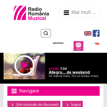
Mai mult ...
ACUM:
7.00
Allegro... de weekend
Un matinal clasic, într-un tempo vivace
Navigare
Ştiri muzicale din Bucuresti
Înapoi