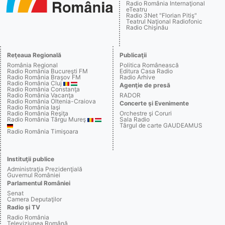
Radio România Internaţional
eTeatru
Radio 3Net "Florian Pitiş"
Teatrul Naţional Radiofonic
Radio Chişinău
Reţeaua Regională
Publicaţii
România Regional
Politica Românească
Radio România Bucureşti FM
Editura Casa Radio
Radio România Braşov FM
Radio Arhive
Radio România Cluj
Agenţie de presă
Radio România Constanţa
Radio România Vacanţa
RADOR
Radio România Oltenia-Craiova
Concerte şi Evenimente
Radio România Iaşi
Radio România Reşiţa
Orchestre şi Coruri
Radio România Târgu Mureş
Sala Radio
Târgul de carte GAUDEAMUS
Radio România Timişoara
Instituţii publice
Administraţia Prezidenţială
Guvernul României
Parlamentul României
Senat
Camera Deputaţilor
Radio şi TV
Radio România
Televiziunea Română