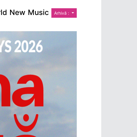
orld New Music
Arhivă :