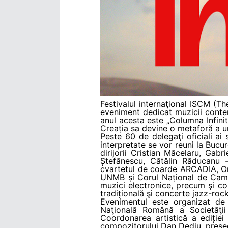
Festivalul internaţional ISCM (
eveniment dedicat muzicii contem
anul acesta este „Columna Infinit
Creația sa devine o metaforă a und
Peste 60 de delegaţi oficiali ai 
interpretate se vor reuni la Bucure
dirijorii Cristian Măcelaru, Gab
Ștefănescu, Cătălin Răducanu 
cvartetul de coarde ARCADIA, Or
UNMB și Corul Național de Came
muzici electronice, precum şi c
tradițională şi concerte jazz-roc
Evenimentul este organizat de
Naţională Română a Societăţii
Coordonarea artistică a ediție
compozitorului Dan Dediu, preșe