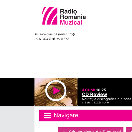
Muzică clasică pentru toţi
97.6, 104.8 şi 95.4 FM
ACUM:
16.25
CD Review
Noutăţile discografice din zona
clasic, jazz&more
Navigare
Ştiri muzicale din Bucuresti