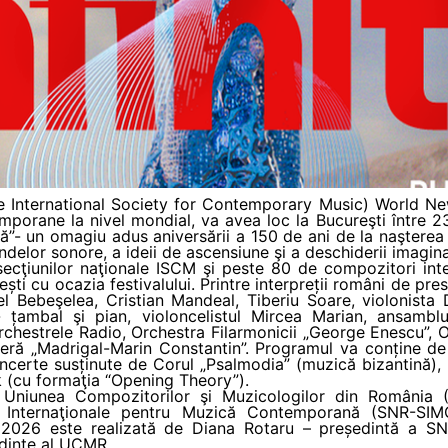
The International Society for Contemporary Music) World N
porane la nivel mondial, va avea loc la Bucureşti între 2
ă”- un omagiu adus aniversării a 150 de ani de la naşterea
elor sonore, a ideii de ascensiune şi a deschiderii imaginaţi
secţiunilor naţionale ISCM şi peste 80 de compozitori inter
ști cu ocazia festivalului. Printre interpreții români de pres
riel Bebeşelea, Cristian Mandeal, Tiberiu Soare, violonista
- țambal şi pian, violoncelistul Mircea Marian, ansamb
chestrele Radio, Orchestra Filarmonicii „George Enescu”, 
ră „Madrigal-Marin Constantin”. Programul va conține de 
oncerte susținute de Corul „Psalmodia” (muzică bizantină
k (cu formaţia “Opening Theory”).
 Uniunea Compozitorilor şi Muzicologilor din România
 Internaţionale pentru Muzică Contemporană (SNR-SIM
i 2026 este realizată de Diana Rotaru – președintă a SNR
dinte al UCMR.