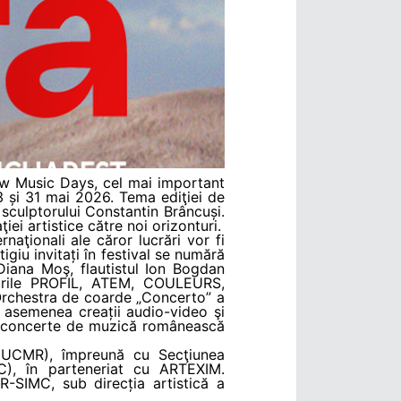
ew Music Days, cel mai important
3 și 31 mai 2026. Tema ediţiei de
 sculptorului Constantin Brâncuși.
ei artistice către noi orizonturi.
naţionali ale căror lucrări vor fi
tigiu invitați în festival se numără
 Diana Moş, flautistul Ion Bogdan
lurile PROFIL, ATEM, COULEURS,
Orchestra de coarde „Concerto” a
asemenea creații audio-video şi
), concerte de muzică românească
 (UCMR), împreună cu Secţiunea
C), în parteneriat cu ARTEXIM.
-SIMC, sub direcția artistică a