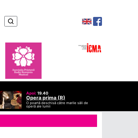
Apoi:
19.40
Opera prima (R)
O poartă deschisă către marile săli de
operă ale lumii