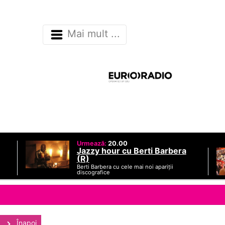
Mai mult ...
Urmează:
20.00
Jazzy hour cu Berti Barbera
(R)
Berti Barbera cu cele mai noi apariții
discografice
Înapoi