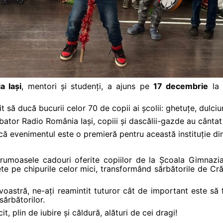
a Iași
, mentori și studenți, a ajuns pe
17 decembrie
la
it să ducă bucurii celor 70 de copii ai școlii: ghetuțe, dulciuri
ubator Radio România Iași, copiii și dascălii-gazde au cânta
 că evenimentul este o premieră pentru această instituție din
rumoasele cadouri oferite copiilor de la Școala Gimnazial
te pe chipurile celor mici, transformând sărbătorile de Cr
voastră, ne-ați reamintit tuturor cât de important este să fi
sărbătorilor.
t, plin de iubire și căldură, alături de cei dragi!