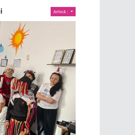
i
Arhivă :