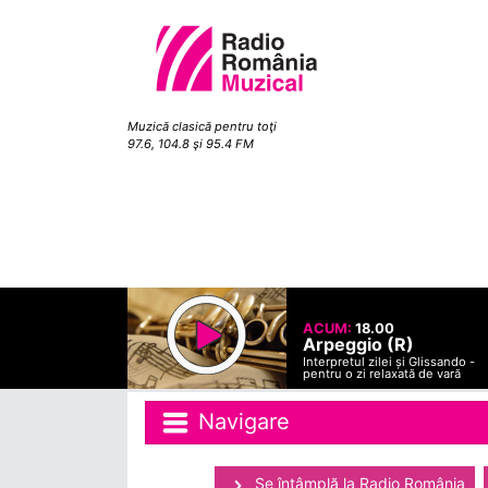
Muzică clasică pentru toţi
97.6, 104.8 şi 95.4 FM
ACUM:
18.00
Arpeggio (R)
Interpretul zilei și Glissando -
pentru o zi relaxată de vară
Navigare
Se întâmplă la Radio România