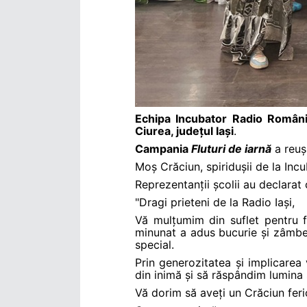
Echipa Incubator Radio Români
Ciurea, județul Iași
.
Campania
Fluturi de iarnă
a reuș
Moș Crăciun, spiridușii de la Inc
Reprezentanții școlii au declarat
"Dragi prieteni de la Radio Iași,
Vă mulțumim din suflet pentru f
minunat a adus bucurie și zâmbe
special.
Prin generozitatea și implicarea 
din inimă și să răspândim lumina 
Vă dorim să aveți un Crăciun ferici