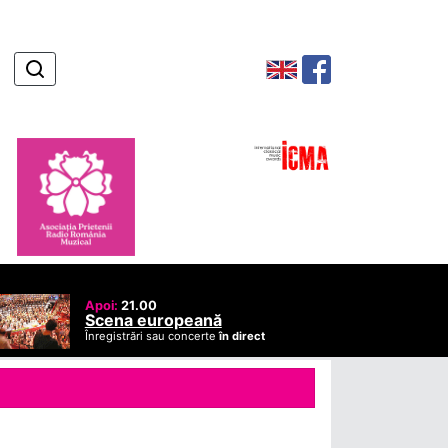
Apoi:
21.00
Scena europeană
Înregistrări sau concerte
în direct