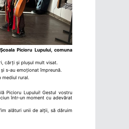
Școala Picioru Lupului, comuna
, cărți și plușul mult visat.
t și s-au emoționat împreună.
 mediul rural.
ă Picioru Lupului! Gestul vostru
ăciun într-un moment cu adevărat
m alături unii de alții, să dăruim