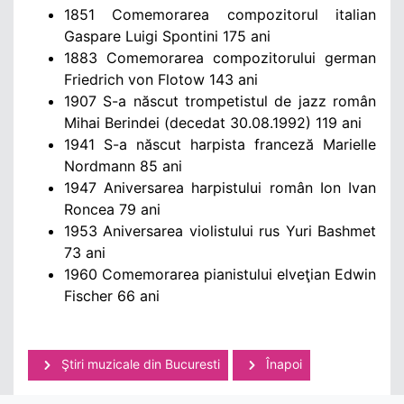
1851 Comemorarea compozitorul
italian
Gaspare Luigi Spontini 175 ani
1883 Comemorarea compozitorului
german
Friedrich von Flotow 143 ani
1907 S-a născut trompetistul de jazz
român
Mihai Berindei (decedat 30.08.1992) 119 ani
1941 S-a născut harpista
franceză
Marielle
Nordmann 85 ani
1947 Aniversarea harpistului
român
Ion Ivan
Roncea 79 ani
1953 Aniversarea violistului
rus
Yuri Bashmet
73 ani
1960 Comemorarea pianistului
elveţian
Edwin
Fischer 66 ani
Ştiri muzicale din Bucuresti
Înapoi