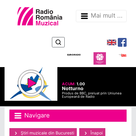
Mai mult ...
ACUM:
1.00
Notturno
Produs de BBC, preluat prin Uniunea
Europeană de Radio
Navigare
Ştiri muzicale din Bucuresti
Înapoi