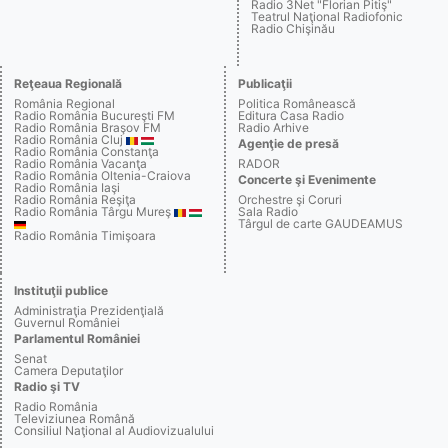
Radio 3Net "Florian Pitiş"
Teatrul Naţional Radiofonic
Radio Chişinău
Reţeaua Regională
Publicaţii
România Regional
Politica Românească
Radio România Bucureşti FM
Editura Casa Radio
Radio România Braşov FM
Radio Arhive
Radio România Cluj
Agenţie de presă
Radio România Constanţa
Radio România Vacanţa
RADOR
Radio România Oltenia-Craiova
Concerte şi Evenimente
Radio România Iaşi
Radio România Reşiţa
Orchestre şi Coruri
Radio România Târgu Mureş
Sala Radio
Târgul de carte GAUDEAMUS
Radio România Timişoara
Instituţii publice
Administraţia Prezidenţială
Guvernul României
Parlamentul României
Senat
Camera Deputaţilor
Radio şi TV
Radio România
Televiziunea Română
Consiliul Naţional al Audiovizualului