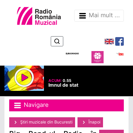
Mai mult ...
ACUM:
0.55
Imnul de stat
Navigare
Ştiri muzicale din Bucuresti
Înapoi