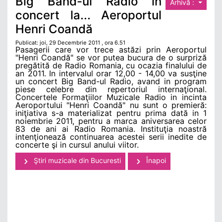
Big Band-ul Radio în
Arhivă :
concert la... Aeroportul
Henri Coandă
Publicat: joi, 29 Decembrie 2011 , ora 6.51
Pasagerii care vor trece astăzi prin Aeroportul
"Henri Coandă" se vor putea bucura de o surpriză
pregătită de Radio Romania, cu ocazia finalului de
an 2011. In intervalul orar 12,00 - 14,00 va susţine
un concert Big Band-ul Radio, avand in program
piese celebre din repertoriul internaţional.
Concertele Formaţiilor Muzicale Radio in incinta
Aeroportului "Henri Coandă" nu sunt o premieră:
iniţiativa s-a materializat pentru prima dată in 1
noiembrie 2011, pentru a marca aniversarea celor
83 de ani ai Radio Romania. Instituţia noastră
intenţionează continuarea acestei serii inedite de
concerte şi in cursul anului viitor.
Ştiri muzicale din Bucuresti
Înapoi