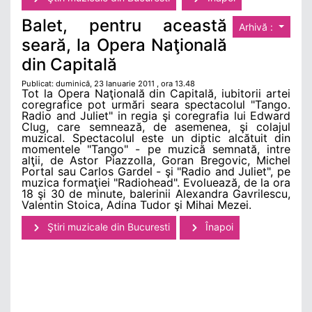
Balet, pentru această
Arhivă :
seară, la Opera Naţională
din Capitală
Publicat: duminică, 23 Ianuarie 2011 , ora 13.48
Tot la Opera Naţională din Capitală, iubitorii artei
coregrafice pot urmări seara spectacolul "Tango.
Radio and Juliet" in regia şi coregrafia lui Edward
Clug, care semnează, de asemenea, şi colajul
muzical. Spectacolul este un diptic alcătuit din
momentele "Tango" - pe muzică semnată, intre
alţii, de Astor Piazzolla, Goran Bregovic, Michel
Portal sau Carlos Gardel - şi "Radio and Juliet", pe
muzica formaţiei "Radiohead". Evoluează, de la ora
18 şi 30 de minute, balerinii Alexandra Gavrilescu,
Valentin Stoica, Adina Tudor şi Mihai Mezei.
Ştiri muzicale din Bucuresti
Înapoi