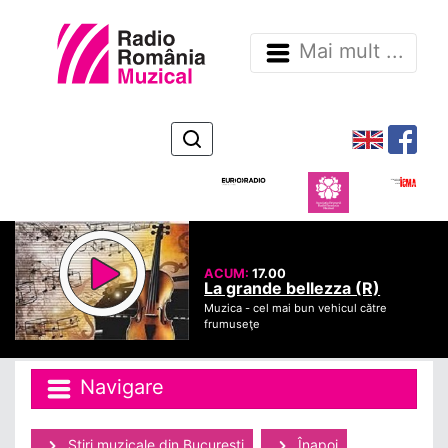
Mai mult ...
ACUM:
17.00
La grande bellezza (R)
Muzica -
cel mai bun vehicul către
frumuseţe
Navigare
Ştiri muzicale din Bucuresti
Înapoi