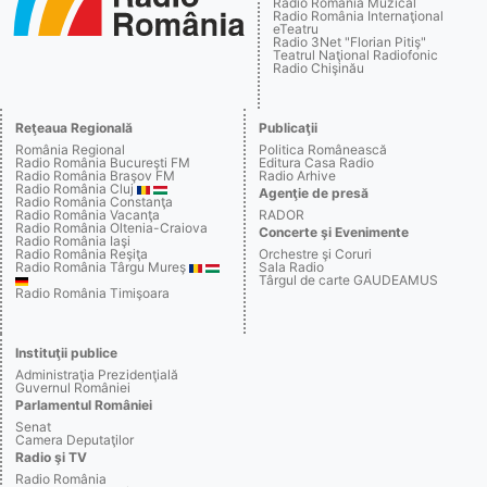
Radio România Muzical
Radio România Internaţional
eTeatru
Radio 3Net "Florian Pitiş"
Teatrul Naţional Radiofonic
Radio Chişinău
Reţeaua Regională
Publicaţii
România Regional
Politica Românească
Radio România Bucureşti FM
Editura Casa Radio
Radio România Braşov FM
Radio Arhive
Radio România Cluj
Agenţie de presă
Radio România Constanţa
Radio România Vacanţa
RADOR
Radio România Oltenia-Craiova
Concerte şi Evenimente
Radio România Iaşi
Radio România Reşiţa
Orchestre şi Coruri
Radio România Târgu Mureş
Sala Radio
Târgul de carte GAUDEAMUS
Radio România Timişoara
Instituţii publice
Administraţia Prezidenţială
Guvernul României
Parlamentul României
Senat
Camera Deputaţilor
Radio şi TV
Radio România