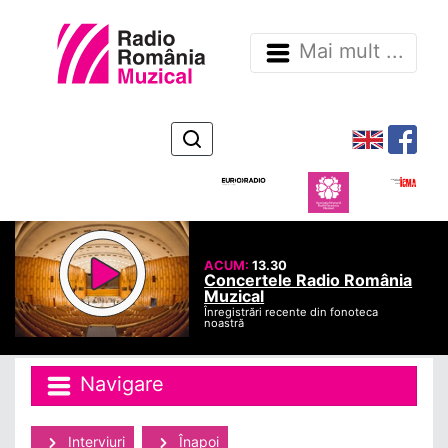
Mai mult ...
ACUM:
13.30
Concertele Radio România
Muzical
Înregistrări recente din fonoteca
noastră
Navigare
Interviuri
Înapoi