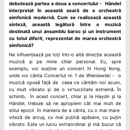
debutează partea a doua a concertului - Händel
interpretat în această seară de o orchestră
simfonică modernă. Cum se realizează această
sinteză, această legătură între o muzică
destinată unui ansamblu baroc și un instrument
cu totul diferit, reprezentat de marea orchestră
simfonică?
Ne influențează pe toți într-o altă direcție această
muzică și pe mine chiar personal. Eu, spre
exemplu, voi susține un concert în Hong Kong,
unde voi cânta Concertul nr. 1 de Wieniawski - o
muzică opusă față de ceea ce cântăm noi acum,
cu mult vibrato și de o virtuozitate extremă.
În
schimb, în acest concert, chiar și la Haydn și la
Händel, trebuie să ne apropiem cât mai mult de
stilul epocii în maniera de a cânta, cu o mai mare
viteză de arcuș, cu mai puțină apăsare, cu puțin
vibrato. Este un lucru extraordinar și mă bucur că