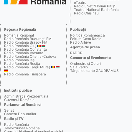
eTeatru
Radio 3Net "Florian Pitiş"
Teatrul Naţional Radiofonic
Radio Chişinău
Reţeaua Regională
Publicaţii
România Regional
Politica Românească
Radio România Bucureşti FM
Editura Casa Radio
Radio România Braşov FM
Radio Arhive
Radio România Cluj
Agenţie de presă
Radio România Constanţa
Radio România Vacanţa
RADOR
Radio România Oltenia-Craiova
Concerte şi Evenimente
Radio România Iaşi
Radio România Reşiţa
Orchestre şi Coruri
Radio România Târgu Mureş
Sala Radio
Târgul de carte GAUDEAMUS
Radio România Timişoara
Instituţii publice
Administraţia Prezidenţială
Guvernul României
Parlamentul României
Senat
Camera Deputaţilor
Radio şi TV
Radio România
Televiziunea Română
Consiliul Naţional al Audiovizualului