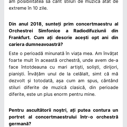
am posibilitatea să cânt stiluri de muzică atât de
extreme în 10 zile.
Din anul 2018, sunteți prim concertmaestru al
Orchestrei Simfonice a Radiodifuziunii din
Frankfurt. Cum ați descrie acești opt ani din
cariera dumneavoastră?
Este o perioadă minunată în viața mea. Am învățat
foarte mult în această orchestră, unde avem de-a
face întotdeauna cu mari artiști, soliști, dirijori,
pianiști. Învățăm unul de la celălalt, simt că mă
dezvolt și totodată, așa cum am spus, cântând
stiluri diferite de muzică clasică, din perioade
diferite, este un plus enorm pentru mine.
Pentru ascultătorii noștri, ați putea contura un
portret al concertmaestrului într-o orchestră
germană?