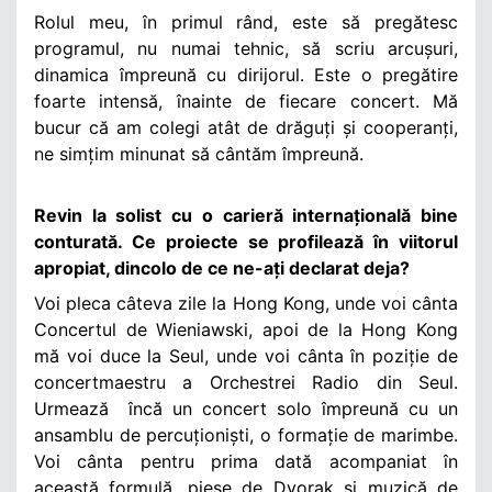
Rolul meu, în primul rând, este să pregătesc
programul, nu numai tehnic, să scriu arcușuri,
dinamica împreună cu dirijorul. Este o pregătire
foarte intensă, înainte de fiecare concert. Mă
bucur că am colegi atât de drăguți și cooperanți,
ne simțim minunat să cântăm împreună.
Revin la solist cu o carieră internațională bine
conturată. Ce proiecte se profilează în viitorul
apropiat, dincolo de ce ne-ați declarat deja?
Voi pleca câteva zile la Hong Kong, unde voi cânta
Concertul de Wieniawski, apoi de la Hong Kong
mă voi duce la Seul, unde voi cânta în poziție de
concertmaestru a Orchestrei Radio din Seul.
Urmează încă un concert solo împreună cu un
ansamblu de percuționiști, o formație de marimbe.
Voi cânta pentru prima dată acompaniat în
această formulă, piese de Dvorak și muzică de