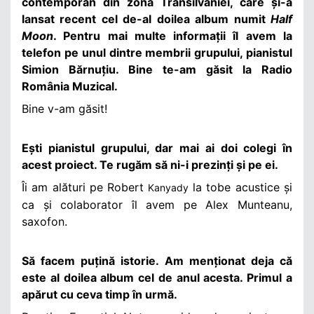
contemporan din zona Transilvaniei, care și-a
lansat recent cel de-al doilea album numit
Half
Moon
. Pentru mai multe informații îl avem la
telefon pe unul dintre membrii grupului, pianistul
Simion Bărnuțiu. Bine te-am găsit la Radio
România Muzical.
Bine v-am găsit!
Ești pianistul grupului, dar mai ai doi colegi în
acest proiect. Te rugăm să ni-i prezinți și pe ei.
Îi am alături pe Robert
la tobe acustice și
Kanyady
ca și colaborator îl avem pe Alex Munteanu,
saxofon.
Să facem puțină istorie. Am menționat deja că
este al doilea album cel de anul acesta. Primul a
apărut cu ceva timp în urmă.