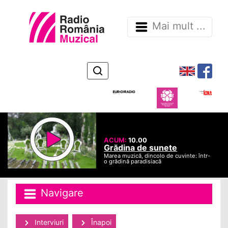
Mai mult ...
ACUM:
10.00
Grădina de sunete
Marea muzică, dincolo de cuvinte: într-
o grădină paradisiacă
Navigare
Interviuri
Înapoi