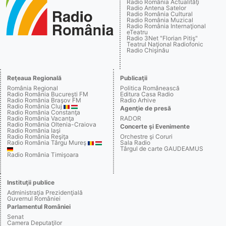
Radio România Actualităţi
Radio Antena Satelor
Radio România Cultural
Radio România Muzical
Radio România Internaţional
eTeatru
Radio 3Net "Florian Pitiş"
Teatrul Naţional Radiofonic
Radio Chişinău
Reţeaua Regională
Publicaţii
România Regional
Politica Românească
Radio România Bucureşti FM
Editura Casa Radio
Radio România Braşov FM
Radio Arhive
Radio România Cluj
Agenţie de presă
Radio România Constanţa
Radio România Vacanţa
RADOR
Radio România Oltenia-Craiova
Concerte şi Evenimente
Radio România Iaşi
Radio România Reşiţa
Orchestre şi Coruri
Radio România Târgu Mureş
Sala Radio
Târgul de carte GAUDEAMUS
Radio România Timişoara
Instituţii publice
Administraţia Prezidenţială
Guvernul României
Parlamentul României
Senat
Camera Deputaţilor