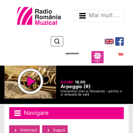
Mai mult ...
ACUM:
18.00
Arpeggio (R)
Interpretul zilei și Glissando - pentru o
zi relaxată de vară
Navigare
Interviuri
Înapoi