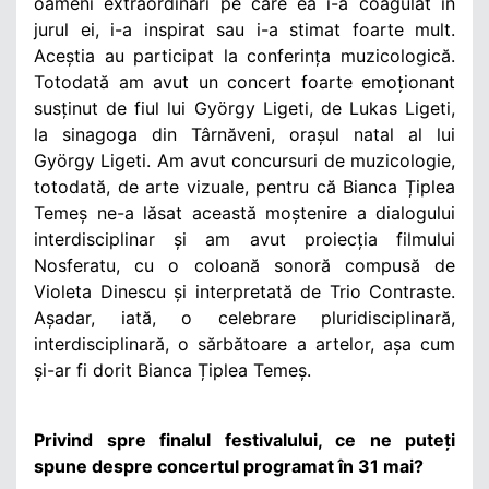
oameni extraordinari pe care ea i-a coagulat în
jurul ei, i-a inspirat sau i-a stimat foarte mult.
Aceștia au participat la conferința muzicologică.
Totodată am avut un concert foarte emoționant
susținut de fiul lui György Ligeti, de Lukas Ligeti,
la sinagoga din Târnăveni, orașul natal al lui
György Ligeti. Am avut concursuri de muzicologie,
totodată, de arte vizuale, pentru că Bianca Țiplea
Temeș ne-a lăsat această moștenire a dialogului
interdisciplinar și am avut proiecția filmului
Nosferatu, cu o coloană sonoră compusă de
Violeta Dinescu și interpretată de Trio Contraste.
Așadar, iată, o celebrare pluridisciplinară,
interdisciplinară, o sărbătoare a artelor, așa cum
și-ar fi dorit Bianca Țiplea Temeș.
Privind spre finalul festivalului, ce ne puteți
spune despre concertul programat în 31 mai?