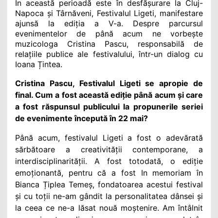
În această perioadă este în desfășurare
la Cluj-
Napoca și Târnăveni,
Festivalul Ligeti, manifestare
ajunsă la ediția a V-a.
Despre parcursul
evenimentelor de până acum
ne vorbește
muzicologa Cristina Pascu, responsabilă de
relațiile publice ale festivalului, într-un dialog cu
Ioana Țintea.
Cristina Pascu, Festivalul Ligeti se apropie de
final. Cum a fost această ediție până acum și care
a fost răspunsul publicului la propunerile seriei
de evenimente începută în 22 mai?
Până acum, festivalul Ligeti a fost o adevărată
sărbătoare a creativității contemporane, a
interdisciplinarității. A fost totodată, o ediție
emoționantă, pentru că a fost In memoriam în
Bianca Țiplea Temeș, fondatoarea acestui festival
și cu toții ne-am gândit la personalitatea dânsei și
la ceea ce ne-a lăsat nouă moștenire. Am întâlnit