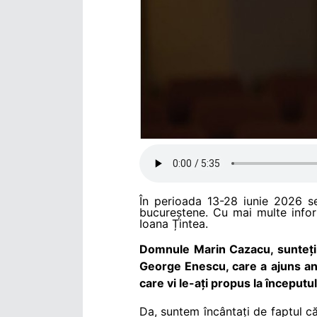
În perioada 13-28 iunie 2026 s
bucureștene. Cu mai multe inform
Ioana Țintea.
Domnule Marin Cazacu, sunteți 
George Enescu, care a ajuns anul
care vi le-ați propus la începutu
Da, suntem încântați de faptul c