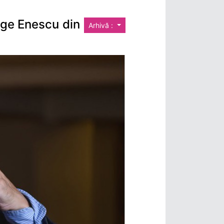
rge Enescu din
Arhivă :