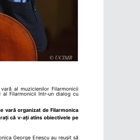
ară al muzicienilor Filarmonicii
al Filarmonicii într-un dialog cu
e vară organizat de Filarmonica
ați că v-ați atins obiectivele pe
monica George Enescu au reușit să