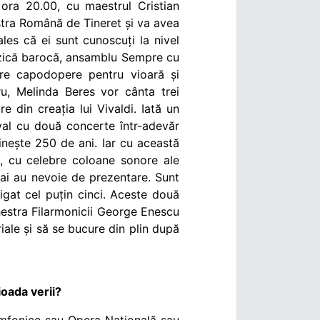
ora 20.00, cu maestrul Cristian
estra Română de Tineret și va avea
les că ei sunt cunoscuți la nivel
muzică barocă, ansamblu Sempre cu
are capodopere pentru vioară și
ru, Melinda Beres vor cânta trei
 din creația lui Vivaldi. Iată un
val cu două concerte într-adevăr
inește 250 de ani. Iar cu această
, cu celebre coloane sonore ale
 mai au nevoie de prezentare. Sunt
igat cel puțin cinci. Aceste două
hestra Filarmonicii George Enescu
iale și să se bucure din plin după
oada verii?