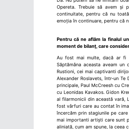
Da. Nu putem să ne limităm doar
Opereta. Trebuie să avem și pe
continuitate, pentru că nu toat
emoția în continuare, pentru că nu
Pentru că ne aflăm la finalul u
moment de bilanț, care considera
Au fost mai multe, dacă ar fi
Săptămâna aceasta aveam un d
Rustioni, cei mai captivanti dirij
Alexander Roslavets, într-un Te
principale, Paul McCreesh cu Cr
cu
Leonidas Kavakos
. Gidon Kre
al filarmonicii din această vară,
fost vârfuri care au contat în ima
încercăm prin stagiunile pe car
mai importanti artiști care sunt 
aliniată, cum am spune, la ceea c