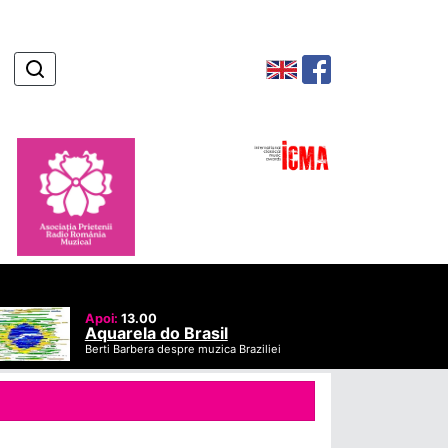
Apoi:
13.00
Aquarela do Brasil
Berti Barbera despre muzica Braziliei