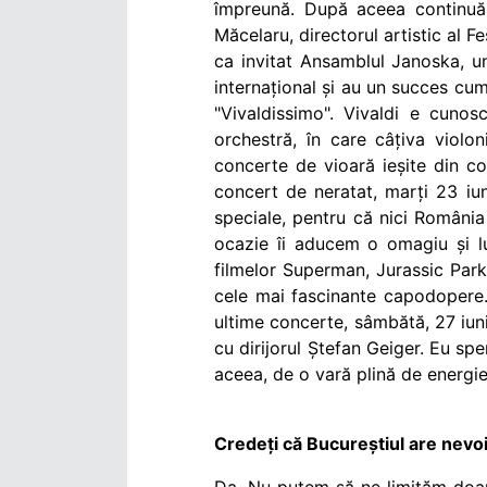
împreună. După aceea continuăm
Măcelaru, directorul artistic al 
ca invitat Ansamblul Janoska, un
internațional și au un succes cu
"Vivaldissimo". Vivaldi e cuno
orchestră, în care câțiva violo
concerte de vioară ieșite din co
concert de neratat, marți 23 iu
speciale, pentru că nici România
ocazie îi aducem o omagiu și l
filmelor Superman, Jurassic Park,
cele mai fascinante capodopere. 
ultime concerte, sâmbătă, 27 iun
cu dirijorul Ștefan Geiger. Eu sp
aceea, de o vară plină de energie
Credeți că Bucureștiul are nevo