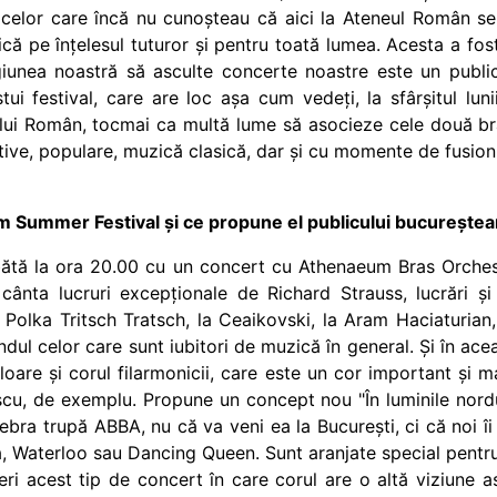
ea celor care încă nu cunoșteau că aici la Ateneul Român 
că pe înțelesul tuturor și pentru toată lumea. Acesta a fost 
giunea noastră să asculte concerte noastre este un publi
tui festival, care are loc așa cum vedeți, la sfârșitul lun
ui Român, tocmai ca multă lume să asocieze cele două bran
ive, populare, muzică clasică, dar și cu momente de fusion 
m Summer Festival și ce propune el publicului bucurește
bătă la ora 20.00 cu un concert cu Athenaeum Bras Orches
cânta lucruri excepționale de Richard Strauss, lucrări ș
Polka Tritsch Tratsch, la Ceaikovski, la Aram Haciaturian, 
ndul celor care sunt iubitori de muzică în general. Și în ace
are și corul filarmonicii, care este un cor important și ma
scu, de exemplu. Propune un concept nou "În luminile nordul
elebra trupă ABBA, nu că va veni ea la București, ci că noi î
 Waterloo sau Dancing Queen. Sunt aranjate special pentru 
eri acest tip de concert în care corul are o altă viziune 