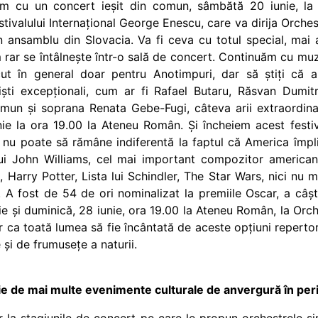
 cu un concert ieșit din comun, sâmbătă 20 iunie, la 
Festivalului Internațional George Enescu, care va dirija Orch
 ansamblu din Slovacia. Va fi ceva cu totul special, mai a
m rar se întâlnește într-o sală de concert. Continuăm cu 
scut în general doar pentru Anotimpuri, dar să știți că 
niști excepționali, cum ar fi Rafael Butaru, Răsvan Dumit
mun și soprana Renata Gebe-Fugi, câteva arii extraordinare
nie la ora 19.00 la Ateneu Român. Și încheiem acest festi
 nu poate să rămâne indiferentă la faptul că America împl
ui John Williams, cel mai important compozitor american
 Harry Potter, Lista lui Schindler, The Star Wars, nici nu
A fost de 54 de ori nominalizat la premiile Oscar, a câșt
ie și duminică, 28 iunie, ora 19.00 la Ateneu Român, la Orc
er ca toată lumea să fie încântată de aceste opțiuni repertor
 și de frumusețe a naturii.
ie de mai multe evenimente culturale de anvergură în peri