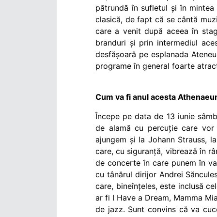
pătrundă în sufletul și în mint
clasică, de fapt că se cântă muzi
care a venit după aceea în sta
branduri și prin intermediul aces
desfășoară pe esplanada Ateneul
programe în general foarte atract
Cum va fi anul acesta Athenaeu
Începe pe data de 13 iunie sâm
de alamă cu percuție care vor 
ajungem și la Johann Strauss, la 
care, cu siguranță, vibrează în râ
de concerte în care punem în valo
cu tânărul dirijor Andrei Săncule
care, bineînțeles, este inclusă c
ar fi I Have a Dream, Mamma Mia,
de jazz. Sunt convins că va cuc