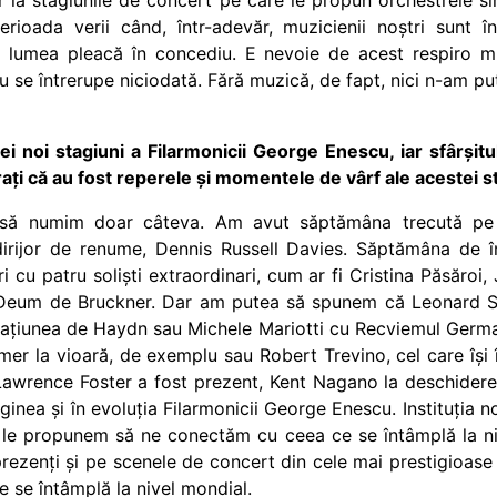
 la stagiunile de concert pe care le propun orchestrele s
rioada verii când, într-adevăr, muzicienii noștri sunt î
ă lumea pleacă în concediu. E nevoie de acest respiro m
 se întrerupe niciodată. Fără muzică, de fapt, nici n-am pute
nei noi stagiuni a Filarmonicii George Enescu, iar sfârși
ți că au fost reperele și momentele de vârf ale acestei s
 să numim doar câteva. Am avut săptămâna trecută pe 
irijor de renume,
Dennis Russell Davies
. Săptămâna de î
ori cu patru soliști extraordinari, cum ar fi Cristina Păsăroi
 Deum de Bruckner. Dar am putea să spunem că Leonard Slat
eațiunea de Haydn sau Michele Mariotti cu Recviemul Ger
mer la vioară, de exemplu sau Robert Trevino, cel care își î
Lawrence Foster
a fost prezent, Kent Nagano la deschide
ginea și în evoluția Filarmonicii George Enescu. Instituția n
e le propunem să ne conectăm cu ceea ce se întâmplă la niv
prezenți și pe scenele de concert din cele mai prestigioase s
e se întâmplă la nivel mondial.