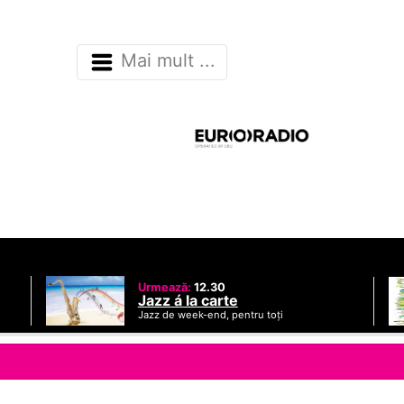
Mai mult ...
Urmează:
12.30
Jazz á la carte
Jazz de week-end, pentru toți