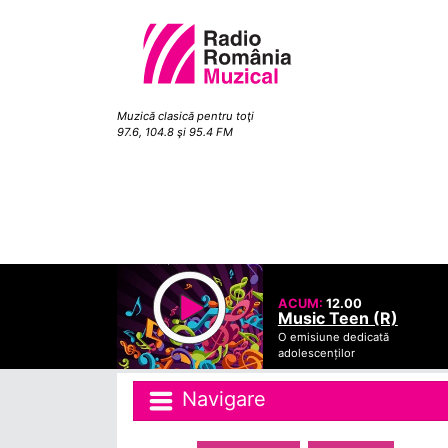
Muzică clasică pentru toţi
97.6, 104.8 şi 95.4 FM
ACUM:
12.00
Music Teen (R)
O emisiune dedicată
adolescenților
Navigare