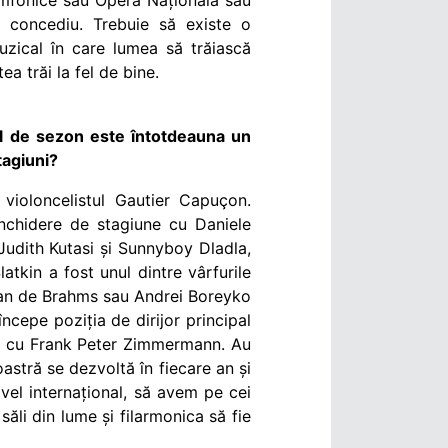
imfonice sau Opera Națională sau
n concediu. Trebuie să existe o
uzical în care lumea să trăiască
a trăi la fel de bine.
tul de sezon este întotdeauna un
tagiuni?
violoncelistul
Gautier Capuçon
.
nchidere de stagiune cu Daniele
, Judith Kutasi și Sunnyboy Dladla,
kin a fost unul dintre vârfurile
man de Brahms sau Andrei Boreyko
ncepe poziția de dirijor principal
re cu Frank Peter Zimmermann. Au
oastră se dezvoltă în fiecare an și
el internațional, să avem pe cei
ăli din lume și filarmonica să fie