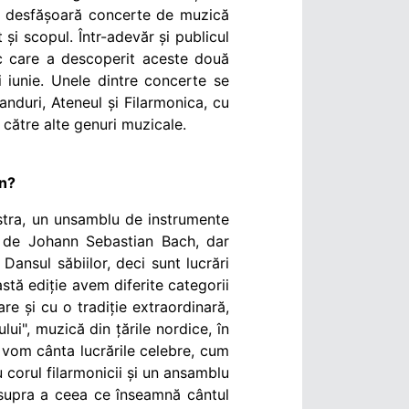
se desfășoară concerte de muzică
și scopul. Într-adevăr și publicul
c care a descoperit aceste două
ii iunie. Unele dintre concerte se
duri, Ateneul și Filarmonica, cu
către alte genuri muzicale.
an?
tra, un unsamblu de instrumente
i de Johann Sebastian Bach, dar
Dansul săbiilor, deci sunt lucrări
astă ediție avem diferite categorii
re și cu o tradiție extraordinară,
ui", muzică din țările nordice, în
i vom cânta lucrările celebre, cum
corul filarmonicii
și un ansamblu
asupra a ceea ce înseamnă cântul