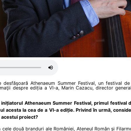
e desfăşoară
Athenaeum Summer Festival, un festival de v
aţii despre ediția a VI-a,
Marin Cazacu, director general 
inițiatorul Athenaeum Summer Festival, primul festival d
 acesta la cea de a VI-a ediție. Privind în urmă, consider
l acestui proiect?
ă cele două branduri ale României, Ateneul Român și Filar