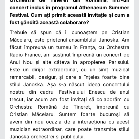
concert inclus în programul Athenaeum Summer
Festival. Cum ați primit această invitație și cum a
fost gândită această colaborare?
Trebuie să spun că îl cunoaștem pe Cristian
Măcelaru, este prietenul ansamblului Janoska. Am
făcut împreună un turneu în Franța, cu Orchestra
Radio France, am susținut împreună un concert de
Anul Nou și alte câteva în apropierea Parisului.
Este un dirijor extraordinar, cu un simț muzical
remarcabil, desigur, și care a înțeles foarte bine
stilul Janoska. Așa s-a născut ideea concertului
nostru din cadrul Festivalului Enescu de anul
trecut, iar acum am fost invitați să colaborăm cu
Orchestra Română de Tineret, împreună cu
Cristian Măcelaru. Suntem foarte bucuroși să
avem din nou ocazia de a interacționa cu acest
muzician extraordinar, care poate transmite stilul
Janoska orchestrei și publicului.