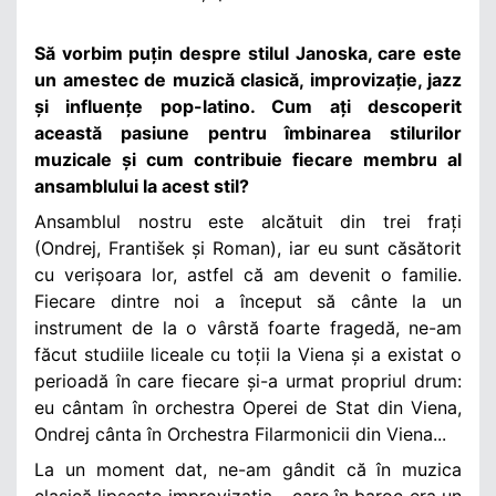
Să vorbim puțin despre stilul Janoska, care este
un amestec de muzică clasică, improvizație, jazz
și influențe pop-latino. Cum ați descoperit
această pasiune pentru îmbinarea stilurilor
muzicale și cum contribuie fiecare membru al
ansamblului la acest stil?
Ansamblul nostru este alcătuit din trei frați
(Ondrej, František și Roman), iar eu sunt căsătorit
cu verișoara lor, astfel că am devenit o familie.
Fiecare dintre noi a început să cânte la un
instrument de la o vârstă foarte fragedă, ne-am
făcut studiile liceale cu toții la Viena și a existat o
perioadă în care fiecare și-a urmat propriul drum:
eu cântam în orchestra Operei de Stat din Viena,
Ondrej cânta în Orchestra Filarmonicii din Viena...
La un moment dat, ne-am gândit că în muzica
clasică lipsește improvizația - care în baroc era un