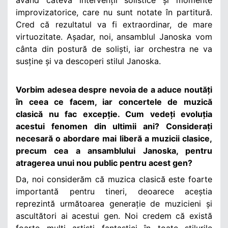
improvizatorice, care nu sunt notate în partitură.
Cred că rezultatul va fi extraordinar, de mare
virtuozitate. Așadar, noi, ansamblul Janoska vom
cânta din postură de soliști, iar orchestra ne va
susține și va descoperi stilul Janoska.
Vorbim adesea despre nevoia de a aduce noutăți
în ceea ce facem, iar concertele de muzică
clasică nu fac excepție. Cum vedeți evoluția
acestui fenomen din ultimii ani? Considerați
necesară o abordare mai liberă a muzicii clasice,
precum cea a ansamblului Janoska, pentru
atragerea unui nou public pentru acest gen?
Da, noi considerăm că muzica clasică este foarte
importantă pentru tineri, deoarece aceștia
reprezintă următoarea generație de muzicieni și
ascultători ai acestui gen. Noi credem că există
foarte mulți artiști fantastici în toate stilurile