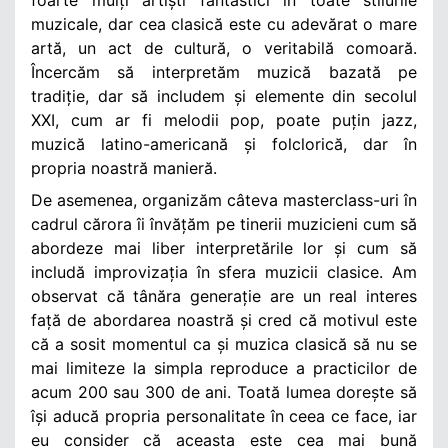
muzicale, dar cea clasică este cu adevărat o mare
artă, un act de cultură, o veritabilă comoară.
Încercăm să interpretăm muzică bazată pe
tradiție, dar să includem și elemente din secolul
XXI, cum ar fi melodii pop, poate puțin jazz,
muzică latino-americană și folclorică, dar în
propria noastră manieră.
De asemenea, organizăm câteva masterclass-uri în
cadrul cărora îi învățăm pe tinerii muzicieni cum să
abordeze mai liber interpretările lor și cum să
includă improvizația în sfera muzicii clasice. Am
observat că tânăra generație are un real interes
față de abordarea noastră și cred că motivul este
că a sosit momentul ca și muzica clasică să nu se
mai limiteze la simpla reproduce a practicilor de
acum 200 sau 300 de ani. Toată lumea dorește să
își aducă propria personalitate în ceea ce face, iar
eu consider că aceasta este cea mai bună