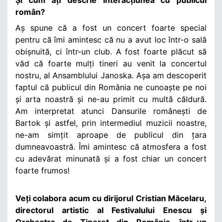
român?
Aș spune că a fost un concert foarte special
pentru că îmi amintesc că nu a avut loc într-o sală
obișnuită, ci într-un club. A fost foarte plăcut să
văd că foarte mulți tineri au venit la concertul
nostru, al Ansamblului Janoska. Așa am descoperit
faptul că publicul din România ne cunoaște pe noi
și arta noastră și ne-au primit cu multă căldură.
Am interpretat atunci Dansurile românești de
Bartok și astfel, prin intermediul muzicii noastre,
ne-am simțit aproape de publicul din țara
dumneavoastră. Îmi amintesc că atmosfera a fost
cu adevărat minunată și a fost chiar un concert
foarte frumos!
Veți colabora acum cu dirijorul Cristian Măcelaru,
directorul artistic al Festivalului Enescu și
Orchestra de Tineret din România, într-un