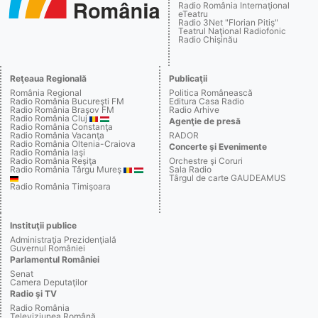
Radio România Internaţional
eTeatru
Radio 3Net "Florian Pitiş"
Teatrul Naţional Radiofonic
Radio Chişinău
Reţeaua Regională
Publicaţii
România Regional
Politica Românească
Radio România Bucureşti FM
Editura Casa Radio
Radio România Braşov FM
Radio Arhive
Radio România Cluj
Agenţie de presă
Radio România Constanţa
Radio România Vacanţa
RADOR
Radio România Oltenia-Craiova
Concerte şi Evenimente
Radio România Iaşi
Radio România Reşiţa
Orchestre şi Coruri
Radio România Târgu Mureş
Sala Radio
Târgul de carte GAUDEAMUS
Radio România Timişoara
Instituţii publice
Administraţia Prezidenţială
Guvernul României
Parlamentul României
Senat
Camera Deputaţilor
Radio şi TV
Radio România
Televiziunea Română