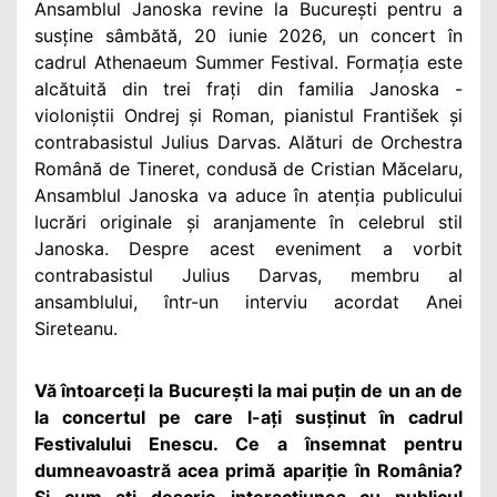
Ansamblul Janoska revine la București pentru a
susține sâmbătă, 20 iunie 2026, un concert în
cadrul Athenaeum Summer Festival. Formația este
alcătuită din trei frați din familia Janoska -
violoniștii Ondrej și Roman, pianistul František și
contrabasistul Julius Darvas. Alături de Orchestra
Română de Tineret, condusă de Cristian Măcelaru,
Ansamblul Janoska va aduce în atenția publicului
lucrări originale și aranjamente în celebrul stil
Janoska. Despre acest eveniment a vorbit
contrabasistul Julius Darvas, membru al
ansamblului, într-un interviu acordat Anei
Sireteanu.
Vă întoarceți la București la mai puțin de un an de
la concertul pe care l-ați susținut în cadrul
Festivalului Enescu. Ce a însemnat pentru
dumneavoastră acea primă apariție în România?
Și cum ați descrie interacțiunea cu publicul