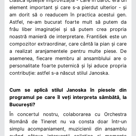
element important și care s-a pierdut ulterior - și
am dorit să o readucem în practica acestui gen.
Astfel, ne-am bucurat foarte mult să putem da
frâu liber imaginației și să putem crea propria
noastră manieră de interpretare. František este un
compozitor extraordinar, care cântă la pian și care
a realizat aranjamentele pentru multe piese. De
asemenea, fiecare membru al ansamblului are o
personalitate foarte puternică și își aduce propria
contribuție: astfel s-a născut stilul Janoska.
Cum se aplică stilul Janoska în piesele din
programul pe care îl veți interpreta sâmbătă, la
București?
În concertul nostru, colaborarea cu Orchestra
Română de Tineret nu va consta doar într-un
simplu acompaniament, muzicienii din ansamblu
având câteva intervenții solistice și momente