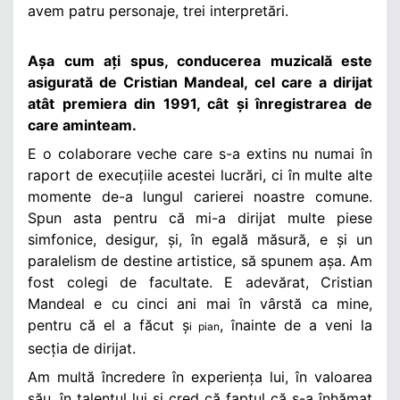
avem patru personaje, trei interpretări.
Așa cum ați spus, conducerea muzicală este
asigurată de Cristian Mandeal, cel care a dirijat
atât premiera din 1991, cât și înregistrarea de
care aminteam.
E o colaborare veche care s-a extins nu numai în
raport de execuțiile acestei lucrări, ci în multe alte
momente de-a lungul carierei noastre comune.
Spun asta pentru că mi-a dirijat multe piese
simfonice, desigur, și, în egală măsură, e și un
paralelism de destine artistice, să spunem așa. Am
fost colegi de facultate. E adevărat, Cristian
Mandeal e cu cinci ani mai în vârstă ca mine,
pentru că el a făcut ș
, înainte de a veni la
i pian
secția de dirijat.
Am multă încredere în experiența lui, în valoarea
său, în talentul lui și cred că faptul că s-a înhămat