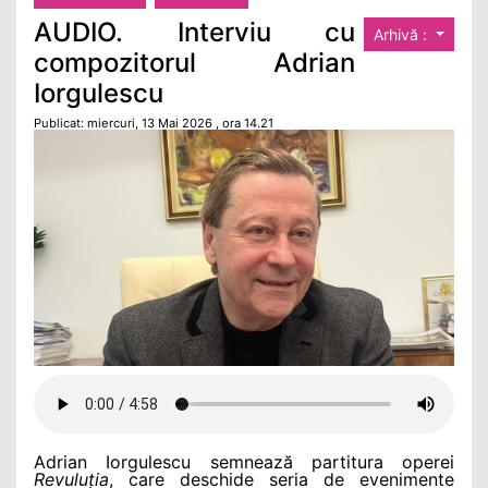
AUDIO. Interviu cu
Arhivă :
compozitorul Adrian
Iorgulescu
Publicat: miercuri, 13 Mai 2026 , ora 14.21
Adrian Iorgulescu semnează partitura operei
Revuluția
, care deschide seria de evenimente