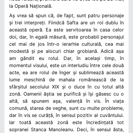
la Operă Națională.
Aș vrea să spun că, de fapt, sunt patru personaje
și trei interpreți. Fiindcă Safta are un rol dublu în
această operă. Ea este servitoarea în casa celor
doi, dar, în egală măsură, este probabil personajul
cel mai de jos într-o ierarhie culturală, cea mai
modestă și pe alocuri chiar grobiană. Adică așa
am gândit eu rolul. Dar, în același timp, în
momentul visului, este un interludiu între cele două
acte, ea are rolul de înger și sublimează această
lume meschină de mahala românească de la
sfârșitul secolului XIX și o duce în cu totul altă
zonă. Oamenii ăștia se purifică și își găsesc cu o
altă, să spunem așa, valență în vis. În viața
comună, starea de veghe, sunt cu multe probleme,
dar în vis se curăță, în sensul pozitiv al cuvântului.
Iar toată această zonă este încredințată tot
sopranei Stanca Manoleanu. Deci, în sensul ăsta,