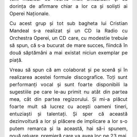
dorința de afirmare chiar a lor ca și soliști ai
Operei Naționale.
Cu acest grup și tot sub bagheta lui Cristian
Mandeal s-a realizat și un CD la Radio cu
Orchestra Operei, un CD care, cu modestie trebuie
să spun, că s-a bucurat de mare succes, fiindcă în
două săptămâni a mai existat niciun exemplar pe
piață.
Vreau să spun că am colaborat și pe scenă și în
realizarea acestei formule discografice. Toți sunt
performanți vocal și sunt foarte disponibili la
sugestiile pe care le-au primit nu atât din partea
mea, cât din partea regizorului. Și mi-a plăcut
foarte mult să lucrez cu acești oameni tineri,
entuziaști și talentați. Și sper că această
dezinvoltură a lor și plăcere de implicare a lor s-o
putem remarca și la această, hai să-i spunem,
nouă reluare, premieră care va avea loc pe 23 mai,