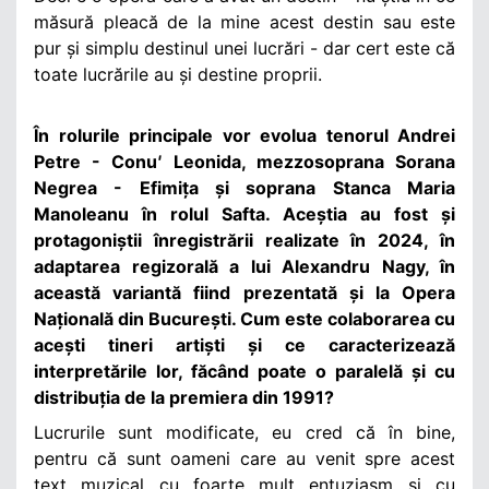
măsură pleacă de la mine acest destin sau este
pur și simplu destinul unei lucrări - dar cert este că
toate lucrările au și destine proprii.
În rolurile principale vor evolua tenorul Andrei
Petre - Conu
'
Leonida, mezzosoprana Sorana
Negrea - Efimița și soprana Stanca Maria
Manoleanu în rolul Safta. Aceștia au fost și
protagoniștii înregistrării realizate în 2024, în
adaptarea regizorală a lui Alexandru Nagy, în
această variantă fiind prezentată și la Opera
Națională din București. Cum este colaborarea cu
acești tineri artiști și ce caracterizează
interpretările lor, făcând poate o paralelă și cu
distribuția de la premiera din 1991?
Lucrurile sunt modificate, eu cred că în bine,
pentru că sunt oameni care au venit spre acest
text muzical cu foarte mult entuziasm și cu