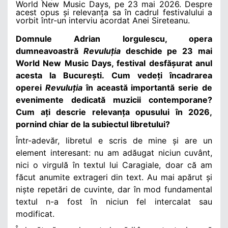
World New Music Days, pe 23 mai 2026. Despre
acest opus și relevanța sa în cadrul festivalului a
vorbit într-un interviu acordat Anei Sireteanu.
Domnule Adrian Iorgulescu, opera
dumneavoastră
Revuluția
deschide pe 23 mai
World New Music Days, festival desfășurat anul
acesta la București. Cum vedeți încadrarea
operei
Revuluția
în această importantă serie de
evenimente dedicată muzicii contemporane?
Cum ați descrie relevanța opusului în 2026,
pornind chiar de la subiectul libretului?
Într-adevăr, libretul e scris de mine și are un
element interesant: nu am adăugat niciun cuvânt,
nici o virgulă în textul lui Caragiale, doar că am
făcut anumite extrageri din text. Au mai apărut și
niște repetări de cuvinte, dar în mod fundamental
textul n-a fost în niciun fel intercalat sau
modificat.