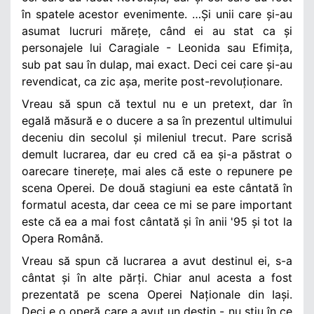
în spatele acestor evenimente. …Și unii care și-au
asumat lucruri mărețe, când ei au stat ca și
personajele lui Caragiale - Leonida sau Efimița,
sub pat sau în dulap, mai exact. Deci cei care și-au
revendicat, ca zic așa, merite post-revoluționare.
Vreau să spun că textul nu e un pretext, dar în
egală măsură e o ducere a sa în prezentul ultimului
deceniu din secolul și mileniul trecut. Pare scrisă
demult lucrarea, dar eu cred că ea și-a păstrat o
oarecare tinerețe, mai ales că este o repunere pe
scena Operei. De două stagiuni ea este cântată în
formatul acesta, dar ceea ce mi se pare important
este că ea a mai fost cântată și în anii '95 și tot la
Opera Română.
Vreau să spun că lucrarea a avut destinul ei, s-a
cântat și în alte părți. Chiar anul acesta a fost
prezentată pe scena Operei Naționale din Iași.
Deci e o operă care a avut un destin - nu știu în ce