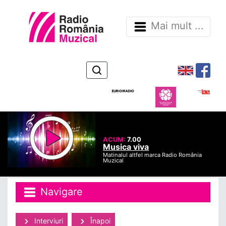
Mai mult ...
ACUM:
7.00
Musica viva
Matinalul altfel marca Radio România
Muzical
Navigare
Interviuri
Înapoi