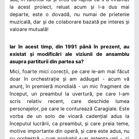
la acest proiect, reluat acum și l-a dus mai
departe, este o dovadă, nu numai de prietenie
muzicală, dar și de colaborare bazată pe interes și
valoare mutuală!
Iar în acest timp, din 1991 până în prezent, au
existat și modificări ale viziunii de ansamblu
asupra partiturii din partea sa?
Mici, foarte mici corecții, pe care le-am mai făcut
doar în orchestrație și am adăugat - acum vă
anunț, în premieră mondială - un mic fragment de
început, un preambul la uvertură, pe care l-am
scris relativ recent, care deschide lumea
personajelor, pe care le conturează Caragiale. Este
vorba de un solo de vioară cadențial adus la
începutul lucrării, ca preambul, și care preia teme,
motive importante din operă, și care este adus, nu
cu orchestră - cum probabil s-ar aștepta unii -, ci