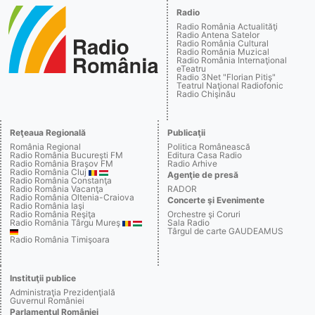
Radio
Radio România Actualităţi
Radio Antena Satelor
Radio România Cultural
Radio România Muzical
Radio România Internaţional
eTeatru
Radio 3Net "Florian Pitiş"
Teatrul Naţional Radiofonic
Radio Chişinău
Reţeaua Regională
Publicaţii
România Regional
Politica Românească
Radio România Bucureşti FM
Editura Casa Radio
Radio România Braşov FM
Radio Arhive
Radio România Cluj
Agenţie de presă
Radio România Constanţa
Radio România Vacanţa
RADOR
Radio România Oltenia-Craiova
Concerte şi Evenimente
Radio România Iaşi
Radio România Reşiţa
Orchestre şi Coruri
Radio România Târgu Mureş
Sala Radio
Târgul de carte GAUDEAMUS
Radio România Timişoara
Instituţii publice
Administraţia Prezidenţială
Guvernul României
Parlamentul României