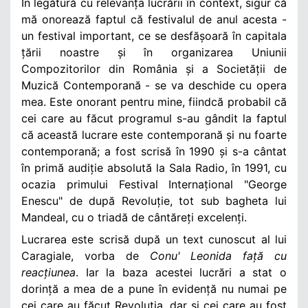
În legătură cu relevanța lucrării în context, sigur că
mă onorează faptul că festivalul de anul acesta -
un festival important, ce se desfășoară în capitala
țării noastre și în organizarea Uniunii
Compozitorilor din România și a Societății de
Muzică Contemporană - se va deschide cu opera
mea. Este onorant pentru mine, fiindcă probabil că
cei care au făcut programul s-au gândit la faptul
că această lucrare este contemporană și nu foarte
contemporană; a fost scrisă în 1990 și s-a cântat
în primă audiție absolută la Sala Radio, în 1991, cu
ocazia primului Festival Internațional "George
Enescu" de după Revoluție, tot sub bagheta lui
Mandeal, cu o triadă de cântăreți excelenți.
Lucrarea este scrisă după un text cunoscut al lui
Caragiale, vorba de
Conu' Leonida față cu
reacțiunea
. Iar la baza acestei lucrări a stat o
dorință a mea de a pune în evidență nu numai pe
cei care au făcut Revoluția, dar și cei care au fost