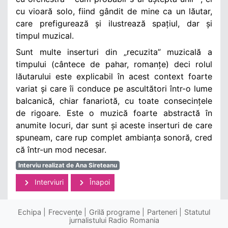
cu vioară solo, fiind gândit de mine ca un lăutar,
care prefigurează și ilustrează spațiul, dar și
timpul muzical.
Sunt multe inserturi din „recuzita” muzicală a
timpului (cântece de pahar, romanțe) deci rolul
lăutarului este explicabil în acest context foarte
variat și care îi conduce pe ascultători într-o lume
balcanică, chiar fanariotă, cu toate consecințele
de rigoare. Este o muzică foarte abstractă în
anumite locuri, dar sunt și aceste inserturi de care
spuneam, care rup complet ambianța sonoră, cred
că într-un mod necesar.
Interviu realizat de Ana Sireteanu
Interviuri
Înapoi
Echipa
Frecvenţe
Grilă programe
Parteneri
Statutul
jurnalistului Radio Romania