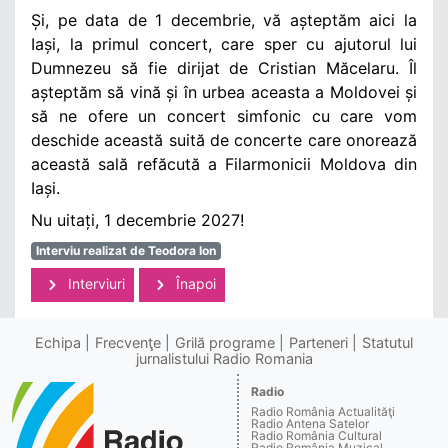
Și, pe data de 1 decembrie, vă așteptăm aici la
Iași, la primul concert, care sper cu ajutorul lui
Dumnezeu să fie dirijat de Cristian Măcelaru. Îl
așteptăm să vină și în urbea aceasta a Moldovei și
să ne ofere un concert simfonic cu care vom
deschide această suită de concerte care onorează
această sală refăcută a Filarmonicii Moldova din
Iași.
Nu uitați, 1 decembrie 2027!
Interviu realizat de Teodora Ion
Interviuri
Înapoi
Echipa
Frecvenţe
Grilă programe
Parteneri
Statutul
jurnalistului Radio Romania
Radio
Radio România Actualităţi
Radio Antena Satelor
Radio România Cultural
Radio România Muzical