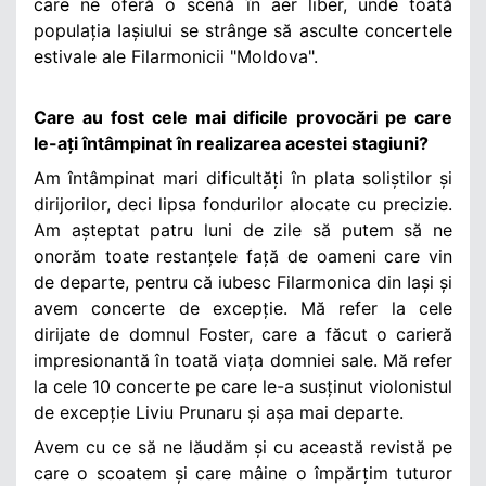
care ne oferă o scenă în aer liber, unde toată
populația Iașiului se strânge să asculte concertele
estivale ale Filarmonicii "Moldova".
Care au fost cele mai dificile provocări pe care
le-ați întâmpinat în realizarea acestei stagiuni?
Am întâmpinat mari dificultăți în plata soliștilor și
dirijorilor, deci lipsa fondurilor alocate cu precizie.
Am așteptat patru luni de zile să putem să ne
onorăm toate restanțele față de oameni care vin
de departe, pentru că iubesc Filarmonica din Iași și
avem concerte de excepție. Mă refer la cele
dirijate de domnul Foster, care a făcut o carieră
impresionantă în toată viața domniei sale. Mă refer
la cele 10 concerte pe care le-a susținut violonistul
de excepție Liviu Prunaru și așa mai departe.
Avem cu ce să ne lăudăm și cu această revistă pe
care o scoatem și care mâine o împărțim tuturor