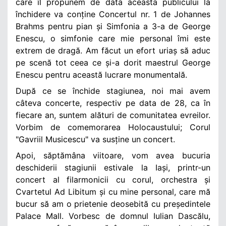
care îl propunem de data aceasta publicului la
închidere va conține Concertul nr. 1 de Johannes
Brahms pentru pian și Simfonia a 3-a de George
Enescu, o simfonie care mie personal îmi este
extrem de dragă. Am făcut un efort uriaș să aduc
pe scenă tot ceea ce și-a dorit maestrul George
Enescu pentru această lucrare monumentală.
După ce se închide stagiunea, noi mai avem
câteva concerte, respectiv pe data de 28, ca în
fiecare an, suntem alături de comunitatea evreilor.
Vorbim de comemorarea Holocaustului; Corul
"Gavriil Musicescu" va susține un concert.
Apoi, săptămâna viitoare, vom avea bucuria
deschiderii stagiunii estivale la Iași, printr-un
concert al filarmonicii cu corul, orchestra și
Cvartetul Ad Libitum și cu mine personal, care mă
bucur să am o prietenie deosebită cu președintele
Palace Mall. Vorbesc de domnul Iulian Dascălu,