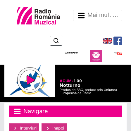
Mai mult ...
ACUM:
1.00
Notturno
Produs de BBC, preluat prin Uniunea
Europeană de Radio
Navigare
Interviuri
Înapoi