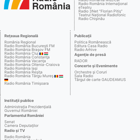
Radio România Internaţional
eTeatru
Radio 3Net "Florian Pitiş"
Teatrul Naţional Radiofonic
Radio Chişinău
Reţeaua Regională
Publicaţii
România Regional
Politica Românească
Radio România Bucureşti FM
Editura Casa Radio
Radio România Braşov FM
Radio Arhive
Radio România Cluj
Agenţie de presă
Radio România Constanţa
Radio România Vacanţa
RADOR
Radio România Oltenia-Craiova
Concerte şi Evenimente
Radio România Iaşi
Radio România Reşiţa
Orchestre şi Coruri
Radio România Târgu Mureş
Sala Radio
Târgul de carte GAUDEAMUS
Radio România Timişoara
Instituţii publice
Administraţia Prezidenţială
Guvernul României
Parlamentul României
Senat
Camera Deputaţilor
Radio şi TV
Radio România