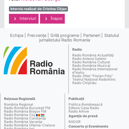
Interviu realizat de Cristina Cîrjan
Interviuri
Înapoi
Echipa
Frecvenţe
Grilă programe
Parteneri
Statutul
jurnalistului Radio Romania
Radio
Radio România Actualităţi
Radio Antena Satelor
Radio România Cultural
Radio România Muzical
Radio România Internaţional
eTeatru
Radio 3Net "Florian Pitiş"
Teatrul Naţional Radiofonic
Radio Chişinău
Reţeaua Regională
Publicaţii
România Regional
Politica Românească
Radio România Bucureşti FM
Editura Casa Radio
Radio România Braşov FM
Radio Arhive
Radio România Cluj
Agenţie de presă
Radio România Constanţa
Radio România Vacanţa
RADOR
Radio România Oltenia-Craiova
Concerte şi Evenimente
Radio România Iaşi