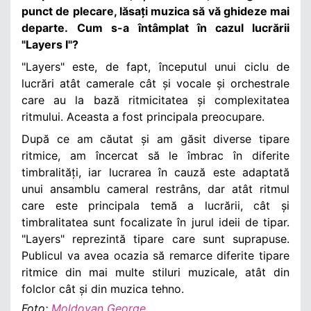
punct de plecare, lăsați muzica să vă ghideze mai
departe.
Cum s-a întâmplat în cazul lucrării
"Layers I"?
"Layers" este, de fapt, începutul unui ciclu de
lucrări atât camerale cât și vocale și orchestrale
care au la bază ritmicitatea și complexitatea
ritmului. Aceasta a fost principala preocupare.
După ce am căutat și am găsit diverse tipare
ritmice, am încercat să le îmbrac în diferite
timbralități, iar lucrarea în cauză este adaptată
unui ansamblu cameral restrâns, dar atât ritmul
care este principala temă a lucrării, cât și
timbralitatea sunt focalizate în jurul ideii de tipar.
"Layers" reprezintă tipare care sunt suprapuse.
Publicul va avea ocazia să remarce diferite tipare
ritmice din mai multe stiluri muzicale, atât din
folclor cât și din muzica tehno.
Foto:
Moldovan George