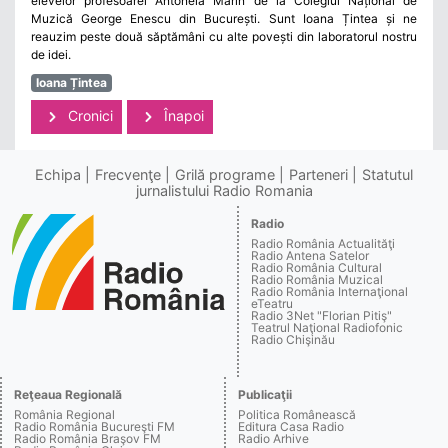
elevelor profesoarei Antonela Marin de la Colegiul Național de
Muzică George Enescu din București. Sunt Ioana Țintea și ne
reauzim peste două săptămâni cu alte povești din laboratorul nostru
de idei.
Ioana Țintea
Cronici
Înapoi
Echipa
Frecvenţe
Grilă programe
Parteneri
Statutul
jurnalistului Radio Romania
Radio
Radio România Actualităţi
Radio Antena Satelor
Radio România Cultural
Radio România Muzical
Radio România Internaţional
eTeatru
Radio 3Net "Florian Pitiş"
Teatrul Naţional Radiofonic
Radio Chişinău
Reţeaua Regională
Publicaţii
România Regional
Politica Românească
Radio România Bucureşti FM
Editura Casa Radio
Radio România Braşov FM
Radio Arhive