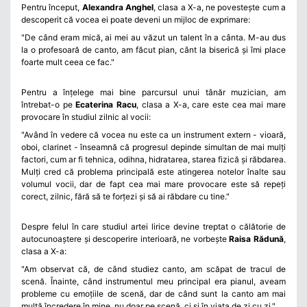
Pentru început,
Alexandra Anghel
, clasa a X-a, ne povestește cum a
descoperit că vocea ei poate deveni un mijloc de exprimare:
"De când eram mică, ai mei au văzut un talent în a cânta. M-au dus
la o profesoară de canto, am făcut pian, cânt la biserică și îmi place
foarte mult ceea ce fac."
Pentru a înțelege mai bine parcursul unui tânăr muzician, am
întrebat-o pe
Ecaterina Racu
, clasa a X-a, care este cea mai mare
provocare în studiul zilnic al vocii:
"Având în vedere că vocea nu este ca un instrument extern - vioară,
oboi, clarinet - înseamnă că progresul depinde simultan de mai mulți
factori, cum ar fi tehnica, odihna, hidratarea, starea fizică și răbdarea.
Mulți cred că problema principală este atingerea notelor înalte sau
volumul vocii, dar de fapt cea mai mare provocare este să repeți
corect, zilnic, fără să te forțezi și să ai răbdare cu tine."
Despre felul în care studiul artei lirice devine treptat o călătorie de
autocunoaștere și descoperire interioară, ne vorbește
Raisa Rădună
,
clasa a X-a:
"Am observat că, de când studiez canto, am scăpat de tracul de
scenă. Înainte, când instrumentul meu principal era pianul, aveam
probleme cu emoțiile de scenă, dar de când sunt la canto am mai
multă încredere în mine, nu doar pe scenă, ci și în viața de zi cu zi."