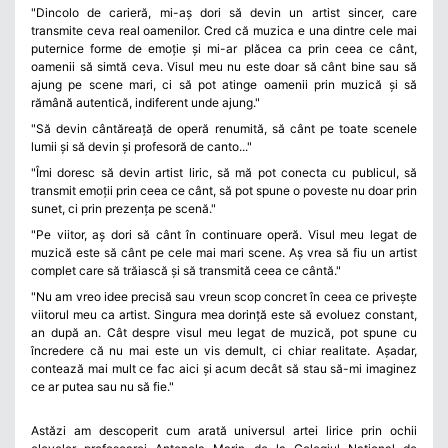
"Dincolo de carieră, mi-aș dori să devin un artist sincer, care
transmite ceva real oamenilor. Cred că muzica e una dintre cele mai
puternice forme de emoție și mi-ar plăcea ca prin ceea ce cânt,
oamenii să simtă ceva. Visul meu nu este doar să cânt bine sau să
ajung pe scene mari, ci să pot atinge oamenii prin muzică și să
rămână autentică, indiferent unde ajung."
"Să devin cântăreață de operă renumită, să cânt pe toate scenele
lumii și să devin și profesoră de canto..."
"Îmi doresc să devin artist liric, să mă pot conecta cu publicul, să
transmit emoții prin ceea ce cânt, să pot spune o poveste nu doar prin
sunet, ci prin prezența pe scenă."
"Pe viitor, aș dori să cânt în continuare operă. Visul meu legat de
muzică este să cânt pe cele mai mari scene. Aș vrea să fiu un artist
complet care să trăiască și să transmită ceea ce cântă."
"Nu am vreo idee precisă sau vreun scop concret în ceea ce privește
viitorul meu ca artist. Singura mea dorință este să evoluez constant,
an după an. Cât despre visul meu legat de muzică, pot spune cu
încredere că nu mai este un vis demult, ci chiar realitate. Așadar,
contează mai mult ce fac aici și acum decât să stau să-mi imaginez
ce ar putea sau nu să fie."
Astăzi am descoperit cum arată universul artei lirice prin ochii