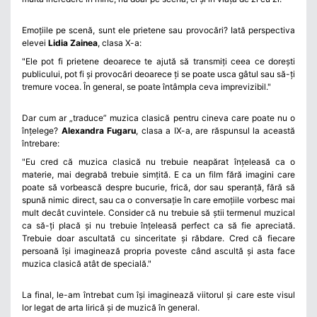
Emoțiile pe scenă, sunt ele prietene sau provocări? Iată perspectiva
elevei
Lidia Zainea
, clasa X-a:
"Ele pot fi prietene deoarece te ajută să transmiți ceea ce dorești
publicului, pot fi și provocări deoarece ți se poate usca gâtul sau să-ți
tremure vocea. În general, se poate întâmpla ceva imprevizibil."
Dar cum ar „traduce” muzica clasică pentru cineva care poate nu o
înțelege?
Alexandra Fugaru
, clasa a IX-a, are răspunsul la această
întrebare:
"Eu cred că muzica clasică nu trebuie neapărat înțeleasă ca o
materie, mai degrabă trebuie simțită. E ca un film fără imagini care
poate să vorbească despre bucurie, frică, dor sau speranță, fără să
spună nimic direct, sau ca o conversație în care emoțiile vorbesc mai
mult decât cuvintele. Consider că nu trebuie să știi termenul muzical
ca să-ți placă și nu trebuie înțeleasă perfect ca să fie apreciată.
Trebuie doar ascultată cu sinceritate și răbdare. Cred că fiecare
persoană își imaginează propria poveste când ascultă și asta face
muzica clasică atât de specială."
La final, le-am întrebat cum își imaginează viitorul și care este visul
lor legat de arta lirică și de muzică în general.