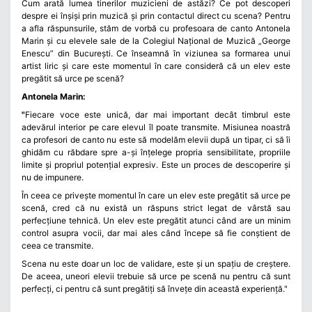
Cum arată lumea tinerilor muzicieni de astăzi? Ce pot descoperi
despre ei înșiși prin muzică și prin contactul direct cu scena?
Pentru
a afla răspunsurile, stăm de vorbă cu profesoara de canto Antonela
Marin și cu elevele sale de la Colegiul Național de Muzică „George
Enescu” din București. Ce înseamnă în viziunea sa formarea unui
artist liric și care este momentul în care consideră că un elev este
pregătit să urce pe scenă?
Antonela Marin:
"
Fiecare voce este unică, dar mai important decât timbrul este
adevărul interior pe care elevul îl poate transmite. Misiunea noastră
ca profesori de canto nu este să modelăm elevii după un tipar, ci să îi
ghidăm cu răbdare spre a-și înțelege propria sensibilitate, propriile
limite și propriul potențial expresiv. Este un proces de descoperire și
nu de impunere.
În ceea ce privește momentul în care un elev este pregătit să urce pe
scenă, cred că nu există un răspuns strict legat de vârstă sau
perfecțiune tehnică. Un elev este pregătit atunci când are un minim
control asupra vocii, dar mai ales când începe să fie conștient de
ceea ce transmite.
Scena nu este doar un loc de validare, este și un spațiu de creștere.
De aceea, uneori elevii trebuie să urce pe scenă nu pentru că sunt
perfecți, ci pentru că sunt pregătiți să învețe din această experiență."