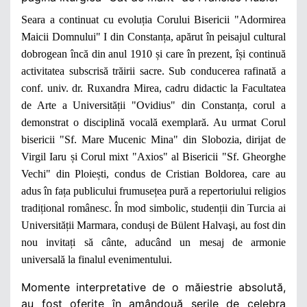
Seara a continuat cu evoluția Corului Bisericii "Adormirea
Maicii Domnului" I din Constanța, apărut în peisajul cultural
dobrogean încă din anul 1910 și care în prezent, își continuă
activitatea subscrisă trăirii sacre. Sub conducerea rafinată a
conf. univ. dr. Ruxandra Mirea, cadru didactic la Facultatea
de Arte a Universității "Ovidius" din Constanța, corul a
demonstrat o disciplină vocală exemplară. Au urmat Corul
bisericii "Sf. Mare Mucenic Mina" din Slobozia, dirijat de
Virgil Iaru și Corul mixt "Axios" al Bisericii "Sf. Gheorghe
Vechi" din Ploiești, condus de Cristian Boldorea, care au
adus în fața publicului frumusețea pură a repertoriului religios
tradițional românesc. În mod simbolic, studenții din Turcia ai
Universității Marmara, conduși de Bülent Halvaşi, au fost din
nou invitați să cânte, aducând un mesaj de armonie
universală la finalul evenimentului.
Momente interpretative de o măiestrie absolută,
au fost oferite în amândouă serile de celebra