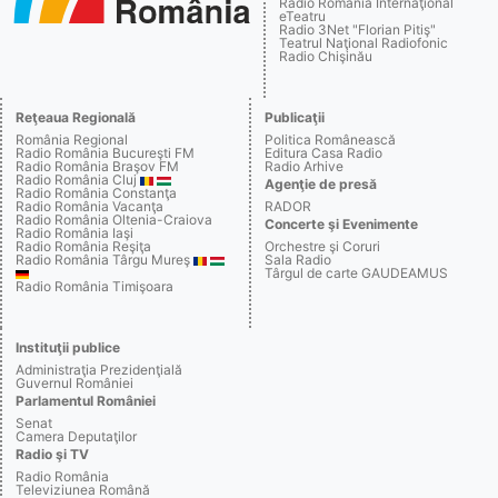
Radio România Internaţional
eTeatru
Radio 3Net "Florian Pitiş"
Teatrul Naţional Radiofonic
Radio Chişinău
Reţeaua Regională
Publicaţii
România Regional
Politica Românească
Radio România Bucureşti FM
Editura Casa Radio
Radio România Braşov FM
Radio Arhive
Radio România Cluj
Agenţie de presă
Radio România Constanţa
Radio România Vacanţa
RADOR
Radio România Oltenia-Craiova
Concerte şi Evenimente
Radio România Iaşi
Radio România Reşiţa
Orchestre şi Coruri
Radio România Târgu Mureş
Sala Radio
Târgul de carte GAUDEAMUS
Radio România Timişoara
Instituţii publice
Administraţia Prezidenţială
Guvernul României
Parlamentul României
Senat
Camera Deputaţilor
Radio şi TV
Radio România
Televiziunea Română