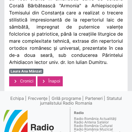
Corală Bărbătească "Armonia" a Arhiepiscopiei
Tomisului din Constanța care a realizat o trecere
stilistică impresionantă de la repertoriul laic de
sâmbătă, impregnat de puternice valențe
folclorice și patriotice, până la creațiile liturgice de
mare complexitate tehnică, extrase din repertoriul
ortodox românesc și universal, prezentate în cea
de-a doua seară, sub conducerea Părintelui
Arhidiacon lector univ. dr. Ion Iulian Dumitru.
Laura Ana Mânzat
Cronici
Înapoi
Echipa
Frecvenţe
Grilă programe
Parteneri
Statutul
jurnalistului Radio Romania
Radio
Radio România Actualităţi
Radio Antena Satelor
Radio România Cultural
Radio România Muzical