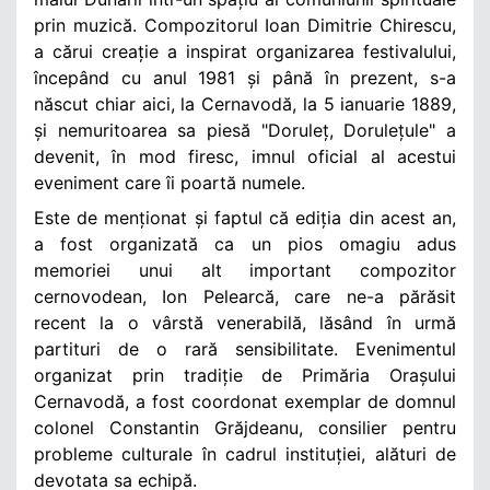
prin muzică. Compozitorul Ioan Dimitrie Chirescu,
a cărui creație a inspirat organizarea festivalului,
începând cu anul 1981 și până în prezent, s-a
născut chiar aici, la Cernavodă, la 5 ianuarie 1889,
și nemuritoarea sa piesă "Doruleț, Dorulețule" a
devenit, în mod firesc, imnul oficial al acestui
eveniment care îi poartă numele.
Este de menționat și faptul că ediția din acest an,
a fost organizată ca un pios omagiu adus
memoriei unui alt important compozitor
cernovodean, Ion Pelearcă, care ne-a părăsit
recent la o vârstă venerabilă, lăsând în urmă
partituri de o rară sensibilitate. Evenimentul
organizat prin tradiție de Primăria Orașului
Cernavodă, a fost coordonat exemplar de domnul
colonel Constantin Grăjdeanu, consilier pentru
probleme culturale în cadrul instituției, alături de
devotata sa echipă.