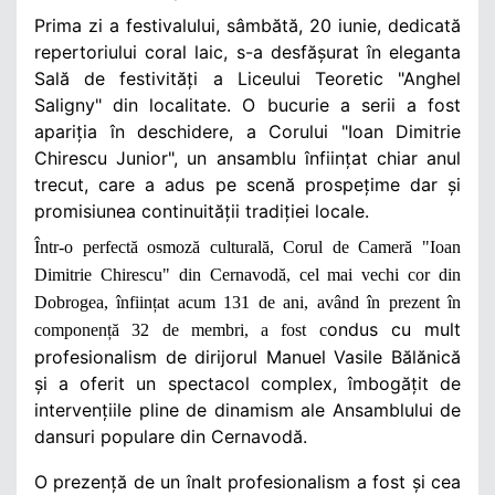
Prima zi a festivalului, sâmbătă, 20 iunie, dedicată
repertoriului coral laic, s-a desfășurat în eleganta
Sală de festivități a Liceului Teoretic "Anghel
Saligny" din localitate. O bucurie a serii a fost
apariția în deschidere, a Corului
"Ioan Dimitrie
Chirescu Junior", un ansamblu înființat chiar anul
trecut, care a adus pe scenă prospețime dar și
promisiunea continuității tradiției locale.
Într-o perfectă osmoză culturală, Corul de Cameră "Ioan
Dimitrie Chirescu" din Cernavodă, cel mai vechi cor din
Dobrogea, înființat acum 131 de ani, având în prezent în
ondus cu mult
componență 32 de membri, a fost c
profesionalism de dirijorul Manuel Vasile Bălănică
și a oferit un spectacol complex, îmbogățit de
intervențiile pline de dinamism ale Ansamblului de
dansuri populare din Cernavodă.
O prezență de un înalt profesionalism a fost și cea