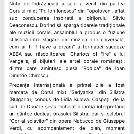
Nota de îndrăzneală a serii a venit din partea
Corului mixt "Pr. Ion Ionescu" din Topoloveni, aflat
sub conducerea inspirată a dirijorului Silviu
Deaconescu. Dorind să spargă tiparele tradiționale
ale muzicii corale, ansamblul a propus o fuziune
stilistică între șlagăre din muzica pop universală,
cum ar fi "I have a dream" a formației suedeze
ABBA sau răscolitoarea "Chariots of Fire" a lui
Vangelis, și bijuterii ale artei corale românești,
dintre care amintesc piesa "Rodica" de Ioan
Dimitrie Chirescu.
Prezența internațională a primei zile a fost
marcată de Corul mixt "Sedyanka" din Silistra
(Bulgaria), condus de Lidia Kuleva. Oaspeții de la
sud de Dunăre și-au încheiat apariția interpretând
un cântec dedicat orașului Silistra, dar și celebrul
"Cor al sclavilor" din opera Nabucco de Giuseppe
Verdi, cu acompaniament de pian, moment