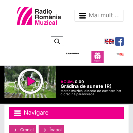
Mai mult ...
ACUM:
0.00
Grădina de sunete (R)
Marea muzică, dincolo de cuvinte: într-
o grădină paradisiacă
Navigare
Cronici
Înapoi