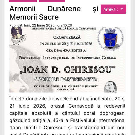
Armonii Dunărene și
Arhivă :
Memorii Sacre
Publicat: luni, 22 Iunie 2026 , ora 15.20
În cele două zile de week-end abia încheiate, 20 și
21 iunie 2026, orașul Cernavodă
a redevenit
capitala absolută a cântului coral dobrogean,
găzduind ediția a 45-a a Festivalului Internațional
"Ioan Dimitrie Chirescu" și transformând din nou
malul Dunării într-un spațiu al comuniunii spirituale