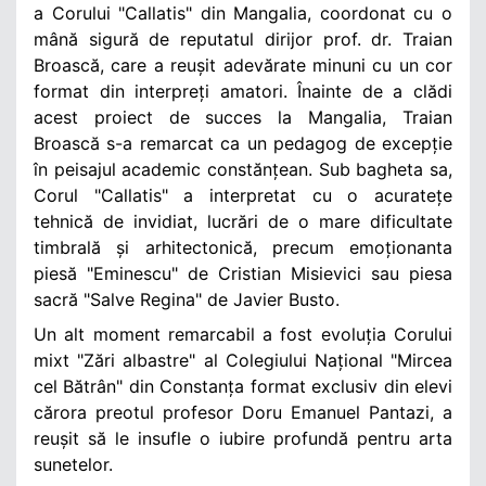
a Corului "Callatis" din Mangalia, coordonat cu o
mână sigură de reputatul dirijor prof. dr. Traian
Broască, care a reușit adevărate minuni cu un cor
format din interpreți amatori. Înainte de a clădi
acest proiect de succes la Mangalia, Traian
Broască s-a remarcat ca un pedagog de excepție
în peisajul academic constănțean. Sub bagheta sa,
Corul "Callatis" a interpretat cu o acuratețe
tehnică de invidiat, lucrări de o mare dificultate
timbrală și arhitectonică, precum emoționanta
piesă "Eminescu" de Cristian Misievici sau piesa
sacră "Salve Regina" de Javier Busto.
Un alt moment remarcabil a fost evoluția Corului
mixt "Zări albastre" al Colegiului Național "Mircea
cel Bătrân" din Constanța format exclusiv din elevi
cărora preotul profesor Doru Emanuel Pantazi, a
reușit să le insufle o iubire profundă pentru arta
sunetelor.