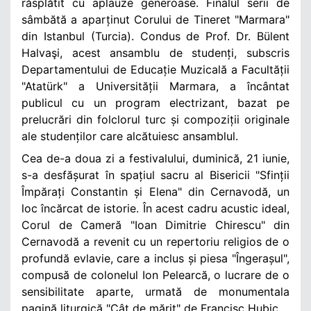
răsplătit cu aplauze generoase. Finalul serii de
sâmbătă a aparținut Corului de Tineret "Marmara"
din Istanbul (Turcia). Condus de Prof. Dr. Bülent
Halvaşi, acest ansamblu de studenți, subscris
Departamentului de Educație Muzicală a Facultății
"Atatürk" a Universității Marmara, a încântat
publicul cu un program electrizant, bazat pe
prelucrări din folclorul turc și compoziții originale
ale studenților care alcătuiesc ansamblul.
Cea de-a doua zi a festivalului, duminică, 21 iunie,
s-a desfășurat în spațiul sacru al Bisericii "Sfinții
Împărați Constantin și Elena" din Cernavodă, un
loc încărcat de istorie. În acest cadru acustic ideal,
Corul de Cameră "Ioan Dimitrie Chirescu" din
Cernavodă a revenit cu un repertoriu religios de o
profundă evlavie, care a inclus și piesa "Îngerașul",
compusă de colonelul Ion Pelearcă, o lucrare de o
sensibilitate aparte, urmată de monumentala
pagină liturgică "Cât de mărit" de Francisc Hubic.