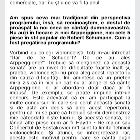
comerciale, dar nu ştiu ce va fi la anul.
Am spus ceva mai tradiţional din perspectiva
programului, însă, să recunoaştem, e destul de
proaspăt la noi ceea ce cântaţi dumneavoastră.
Nu auzi în fiecare zi nici Arppeggione, nici cele 5
piese în stil popular de Robert Schumann. Cum a
fost pregătirea programului?
Vorbind cu colegi violoncelişti, toţi m-au întrebat
"Dar de ce Schubert? De ce au ales
Arppeggione?". Trebuie să menţionez că această
sonată are un nivel de dificultate foarte înalt şi,
practic, violonceliştii nu prea aleg acest repertoriu
din cauza dificultăţii. Îmi amintesc că un prieten
mi-a zis că în nici un caz nu ar alege el să cânte
Arppeggione, ci ar aborda-o doar dacă ar fi
impusă. De exemplu, se poate impune într-un
concurs. Este adevărat că eu am participat la
multe concursuri în care s-a cerut această sonată
şi de asta am decis să aleg acest repertoriu,
pentru că mi se pare că trebuie să-mi demonstrez
mie câteodată nişte lucruri. Şi această sonată, pe
lângă alte piese cum ar fi Haydn - Re major sau
Concertul de Şostakovici nr.1 sunt la limita tehnicii
violoncelistice. Şi atunci, se interpretează rar;
acesta este motivul pentru care se cântă puţin