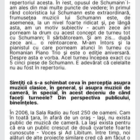
repertoriul acesta. În rest, opusul de Schumann l-
am ales din mai multe puncte de vedere; în primul
rând coloristica lui Schumann este extraordinară,
frumuseţea muzicii lui Schumann este, de
asemenea, la un nivel foarte ridicat şi, pe lângă
asta, am un motiv subiectiv - acum zece ani
porneam la drum cu acest concept de turneu tot
cu Schumann; îl sărbătoream. Şi am zis… după
zece ani… o reîntoarcere. M-am întors şi la
pianistul cu care porneam atunci în turneu cu
Romanian Piano Trio şi este o ediţie aniversară.
Despre asta e vorba. Acel turneu începea exact cu
5 cinci piese de Schumann. E adevărat că celelalte
nu au fost în repertoriu.
Simţiţi că s-a schimbat ceva în percepţia asupra
muzicii clasice, în general, şi asupra muzicii de
cameră, în special, în acest deceniu de când
faceţi turneele? Din perspectiva publicului,
bineînţeles.
În 2006, la Sala Radio au fost 250 de oameni. Cam
în toată ţara, în afară de un oraş - Iaşi, nu exista
public de muzică de cameră. La Iaşi exista pentru
că era un public crescut de două cvartete foarte
cunoscute - Voces şi Ad Libitum. Între timp, noi
alături de alte proiecte similare cred că am făcut o