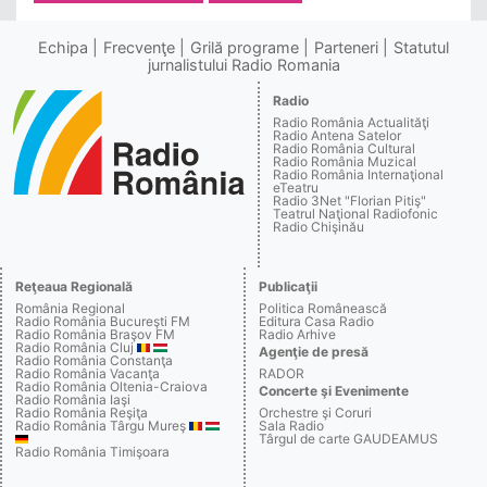
Echipa
Frecvenţe
Grilă programe
Parteneri
Statutul
jurnalistului Radio Romania
Radio
Radio România Actualităţi
Radio Antena Satelor
Radio România Cultural
Radio România Muzical
Radio România Internaţional
eTeatru
Radio 3Net "Florian Pitiş"
Teatrul Naţional Radiofonic
Radio Chişinău
Reţeaua Regională
Publicaţii
România Regional
Politica Românească
Radio România Bucureşti FM
Editura Casa Radio
Radio România Braşov FM
Radio Arhive
Radio România Cluj
Agenţie de presă
Radio România Constanţa
Radio România Vacanţa
RADOR
Radio România Oltenia-Craiova
Concerte şi Evenimente
Radio România Iaşi
Radio România Reşiţa
Orchestre şi Coruri
Radio România Târgu Mureş
Sala Radio
Târgul de carte GAUDEAMUS
Radio România Timişoara