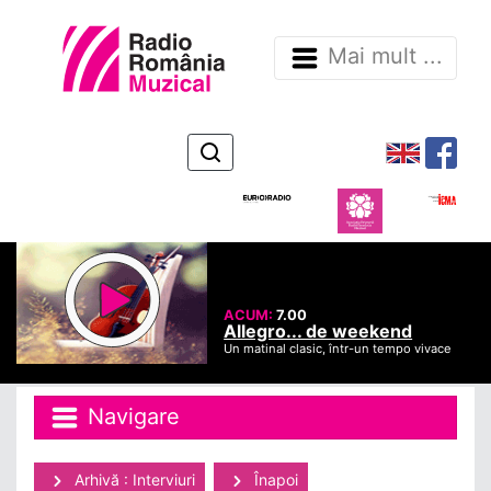
Mai mult ...
ACUM:
7.00
Allegro... de weekend
Un matinal clasic, într-un tempo vivace
Navigare
Arhivă : Interviuri
Înapoi