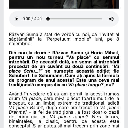
Răzvan Suma a stat de vorbă cu noi, ca "Invitat al
săptămânii" la "Perpetuum mobile" luni, pe 8
noiembrie.
Din nou la drum - Răzvan Suma şi Horia Mihail,
pentru un nou turneu "Vă place" cu semnul
întrebării. De această dată, un semn al întrebării
precedat de un cuvânt cu două continuări. "
Vă
place Schu…?"
se numeşte această ediţie; fie
Schubert, fie Schumann. Cum aţi ajuns la formula
de program de anul acesta? Este una ceva mai
tradiţională comparativ cu
Vă place tango?
, nu?
Având în vedere că eu am pornit la acest frumos
drum
Vă place
, care mi-a plăcut foarte mult de la
început, cu un limbaj extrem de tradiţional, adică
Vă place Bach?
, după care am trecut la
Vă place
Brahms?
- la fel de tradiţional, a fost doar o oază
de comercial cu
Vă place tango?
. Ne-a întors,
bineînţeles, la clasic, pentru că acesta este
conceptul. S-ar putea să mai trecem prin zone mai