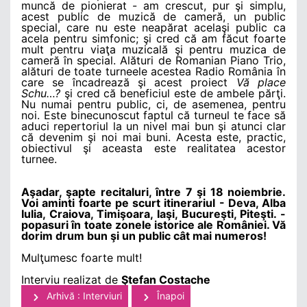
muncă de pionierat - am crescut, pur şi simplu,
acest public de muzică de cameră, un public
special, care nu este neapărat acelaşi public ca
acela pentru simfonic; şi cred că am făcut foarte
mult pentru viaţa muzicală şi pentru muzica de
cameră în special. Alături de Romanian Piano Trio,
alături de toate turneele acestea Radio România în
care se încadrează şi acest proiect
Vă place
Schu…?
şi cred că beneficiul este de ambele părţi.
Nu numai pentru public, ci, de asemenea, pentru
noi. Este binecunoscut faptul că turneul te face să
aduci repertoriul la un nivel mai bun şi atunci clar
că devenim şi noi mai buni. Acesta este, practic,
obiectivul şi aceasta este realitatea acestor
turnee.
Aşadar, şapte recitaluri, între 7 şi 18 noiembrie.
Voi aminti foarte pe scurt itinerariul - Deva, Alba
Iulia, Craiova, Timişoara, Iaşi, Bucureşti, Piteşti. -
popasuri în toate zonele istorice ale României. Vă
dorim drum bun şi un public cât mai numeros!
Mulţumesc foarte mult!
Interviu realizat de
Ştefan Costache
Arhivă : Interviuri
Înapoi